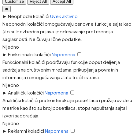
Customize
Reject All
Accept All
✖
►
Neophodni kolačići
Uvek aktivno
Neophodni kolačići omogućavaju osnovne funkcije sajta kao
što su bezbedna prijava i podešavanje preferencija
saglasnosti. Ne čuvaju lične podatke.
Nijedno
►
Funkcionalni kolačići
Napomena
Funkcionalni kolačići podržavaju funkcije poput deljenja
sadržaja na društvenim mrežama, prikupljanja povratnih
informacija i omogućavanja alata trećih strana.
Nijedno
►
Analitički kolačići
Napomena
Analitički kolačići prate interakcije posetilaca i pružaju uvide u
metrike kao što su broj posetilaca, stopa napuštanja sajta i
izvori saobraćaja.
Nijedno
►
Reklamni kolačići
Napomena