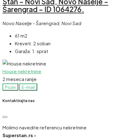
Stan – Novi Sad, Novo Naselje –
Šarengrad – ID 1064276.
Novo Naselje - Šarengrad, Novi Sad
61 m2
Kreveti:
2 soban
Garaža:
1. sprat
House nekretnine
2 meseca ranije
Poziv
E-mail
Kontaktirajte nas
Molimo navedite referencu nekretnine
Superstan.rs -