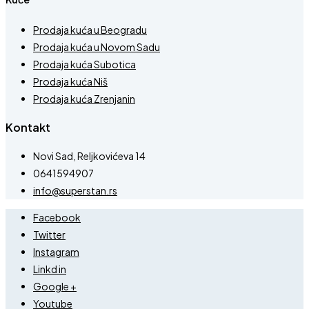
Prodaja kuća u Beogradu
Prodaja kuća u Novom Sadu
Prodaja kuća Subotica
Prodaja kuća Niš
Prodaja kuća Zrenjanin
Kontakt
Novi Sad, Reljkovićeva 14
0641594907
info@superstan.rs
Facebook
Twitter
Instagram
Linkd in
Google +
Youtube