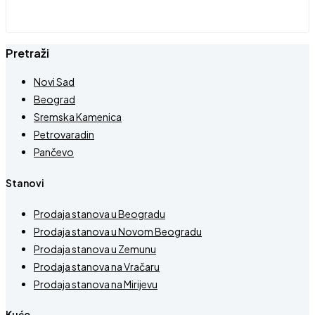
Pretraži
Novi Sad
Beograd
Sremska Kamenica
Petrovaradin
Pančevo
Stanovi
Prodaja stanova u Beogradu
Prodaja stanova u Novom Beogradu
Prodaja stanova u Zemunu
Prodaja stanova na Vračaru
Prodaja stanova na Mirijevu
Kuće