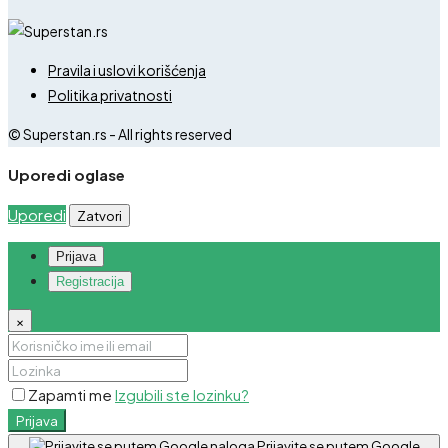
Pravila i uslovi korišćenja
Politika privatnosti
© Superstan.rs - All rights reserved
Uporedi oglase
Uporedi
Zatvori
Prijava
Registracija
×
Zapamti me
Izgubili ste lozinku?
Prijava
Prijavite se putem Google