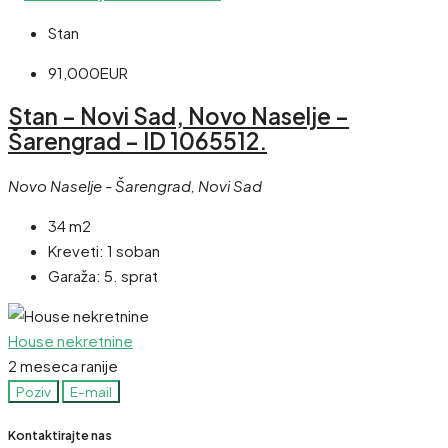
Stan
91,000EUR
Stan – Novi Sad, Novo Naselje –
Šarengrad – ID 1065512.
Novo Naselje - Šarengrad, Novi Sad
34 m2
Kreveti:
1 soban
Garaža:
5. sprat
House nekretnine
2 meseca ranije
Poziv
E-mail
Kontaktirajte nas