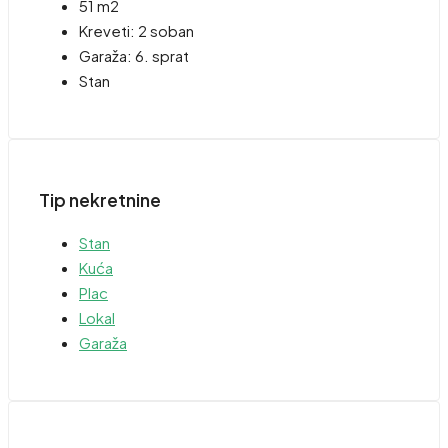
51 m2
Kreveti:
2 soban
Garaža:
6. sprat
Stan
Tip nekretnine
Stan
Kuća
Plac
Lokal
Garaža