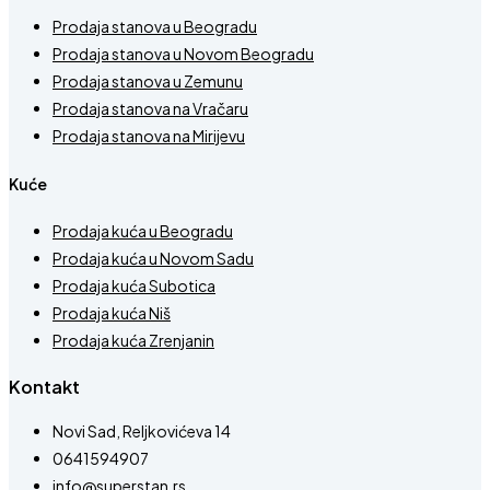
Prodaja stanova u Beogradu
Prodaja stanova u Novom Beogradu
Prodaja stanova u Zemunu
Prodaja stanova na Vračaru
Prodaja stanova na Mirijevu
Kuće
Prodaja kuća u Beogradu
Prodaja kuća u Novom Sadu
Prodaja kuća Subotica
Prodaja kuća Niš
Prodaja kuća Zrenjanin
Kontakt
Novi Sad, Reljkovićeva 14
0641594907
info@superstan.rs