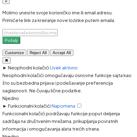
×
Molimo unesite svoje korisničko ime ili email adresu.
Primićete link za kreiranje nove lozinke putem emaila.
Pošalji
Customize
Reject All
Accept All
✖
►
Neophodni kolačići
Uvek aktivno
Neophodni kolačići omogućavaju osnovne funkcije sajta kao
što su bezbedna prijava i podešavanje preferencija
saglasnosti. Ne čuvaju lične podatke.
Nijedno
►
Funkcionalni kolačići
Napomena
Funkcionalni kolačići podržavaju funkcije poput deljenja
sadržaja na društvenim mrežama, prikupljanja povratnih
informacija i omogućavanja alata trećih strana.
Nijedno