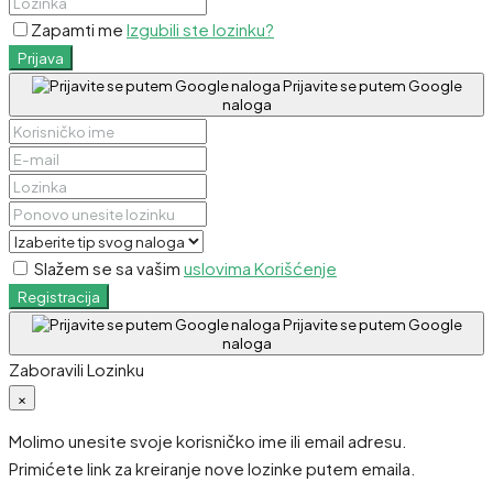
Zapamti me
Izgubili ste lozinku?
Prijava
Prijavite se putem Google
naloga
Slažem se sa vašim
uslovima Korišćenje
Registracija
Prijavite se putem Google
naloga
Zaboravili Lozinku
×
Molimo unesite svoje korisničko ime ili email adresu.
Primićete link za kreiranje nove lozinke putem emaila.