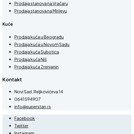
Prodaja stanova na Vračaru
Prodaja stanova na Mirijevu
Kuće
Prodaja kuća u Beogradu
Prodaja kuća u Novom Sadu
Prodaja kuća Subotica
Prodaja kuća Niš
Prodaja kuća Zrenjanin
Kontakt
Novi Sad, Reljkovićeva 14
0641594907
info@superstan.rs
Facebook
Twitter
Instagram