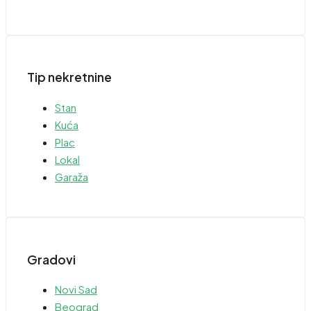
Tip nekretnine
Stan
Kuća
Plac
Lokal
Garaža
Gradovi
Novi Sad
Beograd