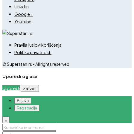
Linkd in
Google +
Youtube
Pravila i uslovi korišćenja
Politika privatnosti
© Superstan.rs - All rights reserved
Uporedi oglase
Uporedi
Zatvori
Prijava
Registracija
×