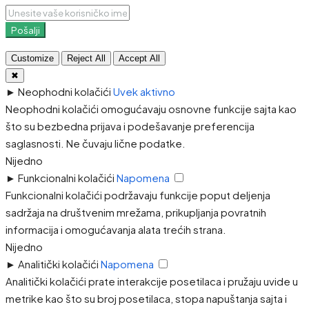
Pošalji
Customize
Reject All
Accept All
✖
►
Neophodni kolačići
Uvek aktivno
Neophodni kolačići omogućavaju osnovne funkcije sajta kao
što su bezbedna prijava i podešavanje preferencija
saglasnosti. Ne čuvaju lične podatke.
Nijedno
►
Funkcionalni kolačići
Napomena
Funkcionalni kolačići podržavaju funkcije poput deljenja
sadržaja na društvenim mrežama, prikupljanja povratnih
informacija i omogućavanja alata trećih strana.
Nijedno
►
Analitički kolačići
Napomena
Analitički kolačići prate interakcije posetilaca i pružaju uvide u
metrike kao što su broj posetilaca, stopa napuštanja sajta i