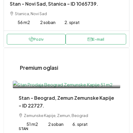
Stan – Novi Sad, Stanica – ID 1065739.
Stanica, Novi Sad
56 m2
2 soban
2. sprat
Poziv
E-mail
Premium oglasi
220,000EUR
Stan – Beograd, Zemun Zemunske Kapije
– ID 22727.
Zemunske Kapije, Zemun, Beograd
51 m2
2 soban
6. sprat
STAN