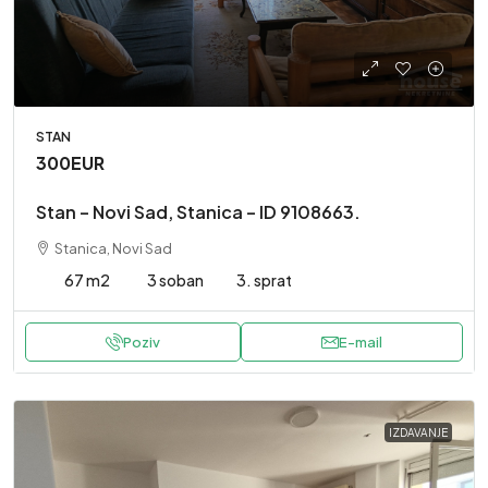
STAN
300EUR
Stan – Novi Sad, Stanica – ID 9108663.
Stanica, Novi Sad
67 m2
3 soban
3. sprat
Poziv
E-mail
IZDAVANJE