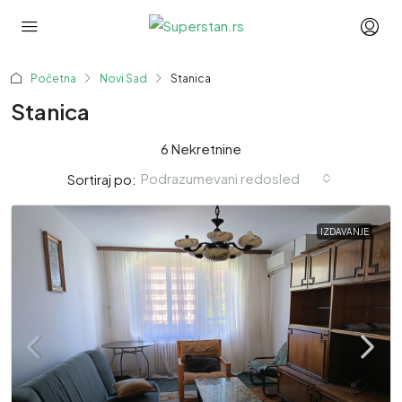
Početna
Novi Sad
Stanica
Stanica
6 Nekretnine
Podrazumevani redosled
Sortiraj po:
IZDAVANJE