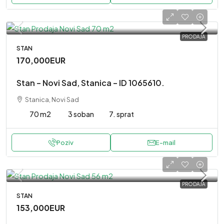
PRODAJA
STAN
170,000EUR
Stan – Novi Sad, Stanica – ID 1065610.
Stanica, Novi Sad
70 m2
3 soban
7. sprat
Poziv
E-mail
PRODAJA
STAN
153,000EUR