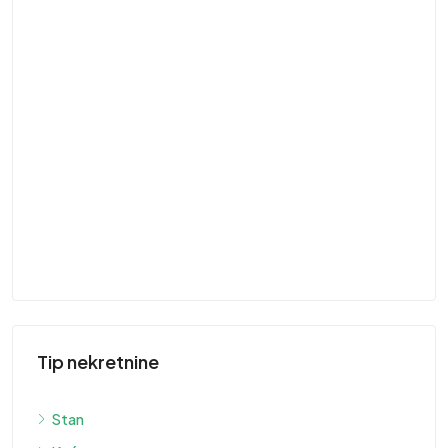
41
St
ST
Tip nekretnine
Stan