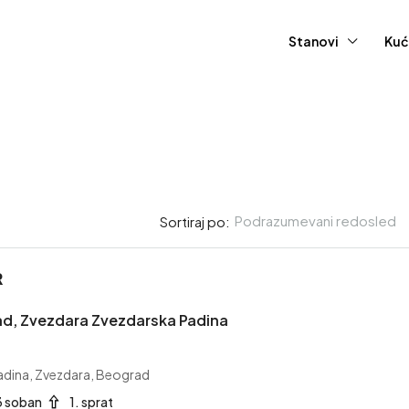
Stanovi
Kuć
Podrazumevani redosled
Sortiraj po:
R
415,000EUR
ad, Zvezdara Zvezdarska Padina
Stan – Novi Sad, Grbavica 
adina, Zvezdara, Beograd
1753.
3 soban
1. sprat