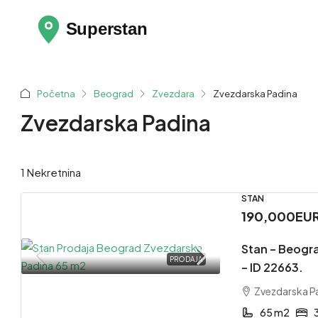
Početna
Beograd
Zvezdara
Zvezdarska Padina
Zvezdarska Padina
1 Nekretnina
STAN
190,000EU
Stan – Beogr
PRODAJA
– ID 22663.
Zvezdarska P
65 m2