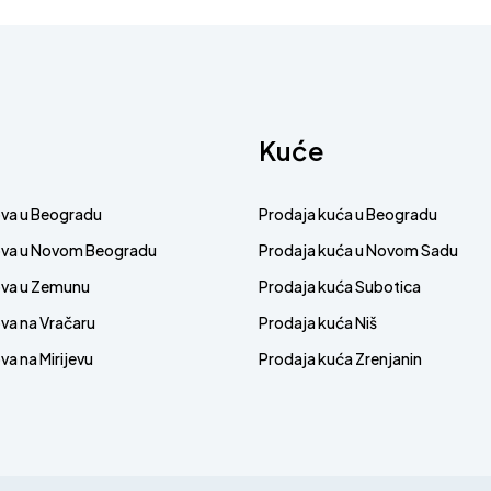
Kuće
ova u Beogradu
Prodaja kuća u Beogradu
ova u Novom Beogradu
Prodaja kuća u Novom Sadu
ova u Zemunu
Prodaja kuća Subotica
va na Vračaru
Prodaja kuća Niš
a na Mirijevu
Prodaja kuća Zrenjanin