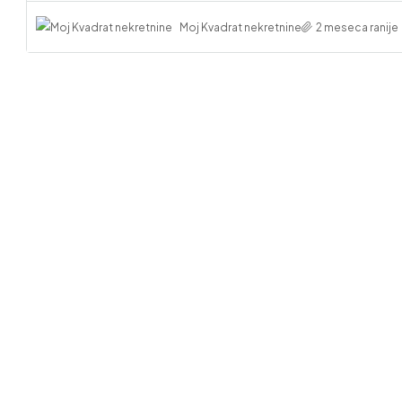
Moj Kvadrat nekretnine
2 meseca ranije
220,00
Stan – 
Zemunsk
Zemuns
51 m2
STAN