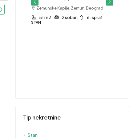
Zemunske Kapije, Zemun, Beograd
 sprat
51 m2
2 soban
6. sprat
STAN
415,
Stan 
1753
Grb
1
STAN
Tip nekretnine
Stan