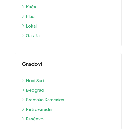
Kuća
Plac
Lokal
Garaža
Gradovi
Novi Sad
Beograd
Sremska Kamenica
Petrovaradin
Pančevo