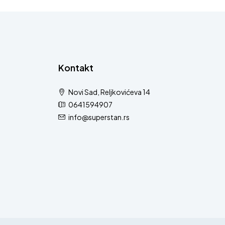
Kontakt
Novi Sad, Reljkovićeva 14
0641594907
info@superstan.rs