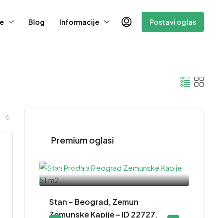
e
Blog
Informacije
Postavi oglas
Premium oglasi
220,000EUR
– ID
Stan – Beograd, Zemun
Zemunske Kapije – ID 22727.