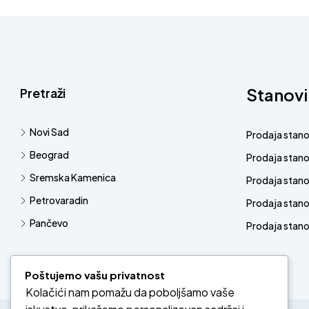
Stanovi
Pretraži
Novi Sad
Prodaja stan
Beograd
Prodaja stan
Sremska Kamenica
Prodaja stan
Petrovaradin
Prodaja stano
Pančevo
Prodaja stanov
Poštujemo vašu privatnost
Kolačići nam pomažu da poboljšamo vaše