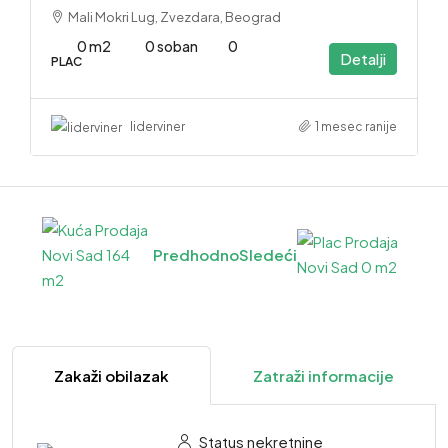
Mali Mokri Lug, Zvezdara, Beograd
0 m2
0 soban
0
Detalji
PLAC
1 mesec ranije
liderviner
Predhodno
Sledeći
Zakaži obilazak
Zatraži informacije
Status nekretnine