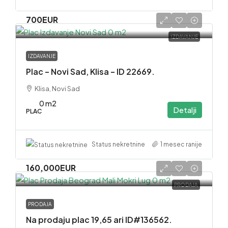
700EUR
IZDAVANJE
IZDAVANJE
Plac – Novi Sad, Klisa – ID 22669.
Klisa, Novi Sad
0 m2
Detalji
PLAC
1 mesec ranije
Status nekretnine
160,000EUR
PRODAJA
PRODAJA
Na prodaju plac 19,65 ari ID#136562.