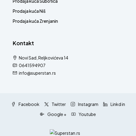
Prodaja kuća Subotica
Prodaja kuća Niš
Prodaja kuća Zrenjanin
Kontakt
Novi Sad, Reljkovićeva 14
0641594907
info@superstan.rs
Facebook
Twitter
Instagram
Linkd in
Google +
Youtube