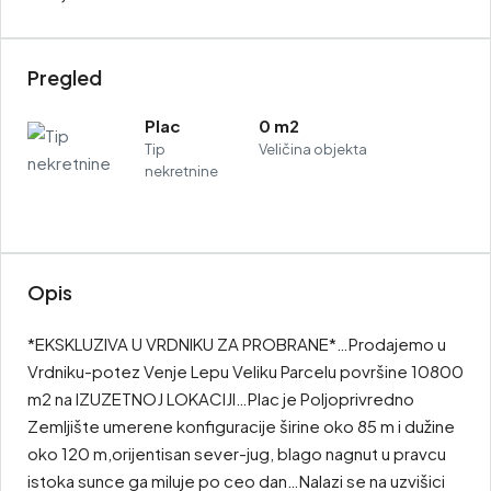
Pregled
Plac
0 m2
Tip
Veličina objekta
nekretnine
Opis
*EKSKLUZIVA U VRDNIKU ZA PROBRANE*…Prodajemo u
Vrdniku-potez Venje Lepu Veliku Parcelu površine 10800
m2 na IZUZETNOJ LOKACIJI…Plac je Poljoprivredno
Zemljište umerene konfiguracije širine oko 85 m i dužine
oko 120 m,orijentisan sever-jug, blago nagnut u pravcu
istoka sunce ga miluje po ceo dan…Nalazi se na uzvišici