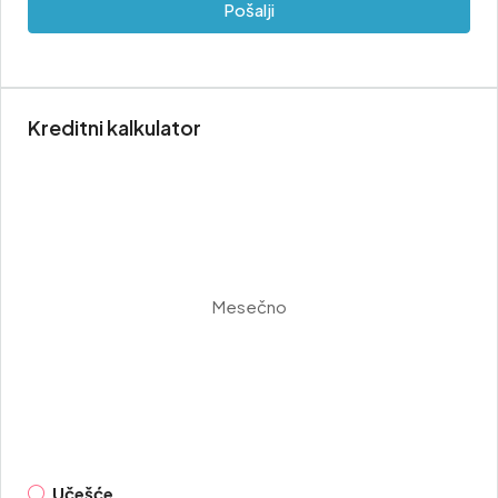
Pošalji
Kreditni kalkulator
Mesečno
Učešće