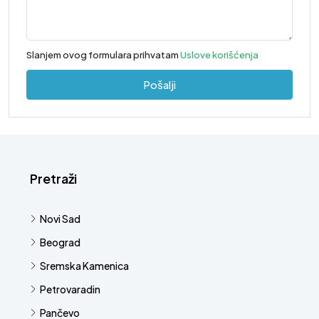
Slanjem ovog formulara prihvatam
Uslove korišćenja
Pošalji
Pretraži
Novi Sad
Beograd
Sremska Kamenica
Petrovaradin
Pančevo