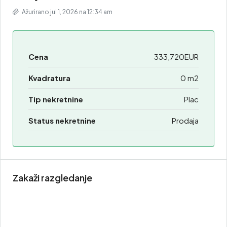
Ažurirano jul 1, 2026 na 12:34 am
Cena
333,720EUR
Kvadratura
0 m2
Tip nekretnine
Plac
Status nekretnine
Prodaja
Zakaži razgledanje