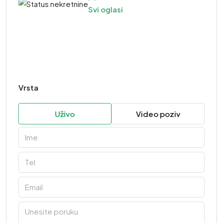
Svi oglasi
Vrsta
Uživo
Video poziv