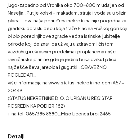
jugo-zapadno od Vrdnika oko 700-800 m udaljen od
Naselja…Put je kolski – makadam, struja i voda su u blizini
placa….ova naša ponuđena nekretnina nije pogodna za
gradsku odraslu decu koja traže Plac na Fruškoj gori koji
bi bio pored njihove zgrade već za istinske ljubitelje
prirode koji će znati da uživaju u zdravom i čistom
vazduhu,prekrasnim predelima i proplancima naše
ravničarske planine gde je jedina buka cvrkut ptica
najčešće ševa,jarebica i gugutki…OBAVEZNO
POGLEDATI…
više informacija na www.status-nekretnine.com A57-
20449
(STATUS NEKRETNINE D.O.O UPISAN U REGISTAR
POSREDNIKA POD BR.182)
ili na tel. 065/385 8880…Mišo Licenca broj 2465
Detalji