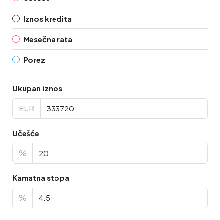
Iznos kredita
Mesečna rata
Porez
Ukupan iznos
EUR
Učešće
%
Kamatna stopa
%