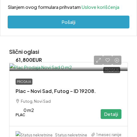
Slanjem ovog formulara prihvatam
Uslove korišćenja
Pošalji
Slični oglasi
61,800EUR
PRODAJA
PRODAJA
Plac – Novi Sad, Futog – ID 19208.
Futog, Novi Sad
0 m2
Detalji
PLAC
1 mesec ranije
Status nekretnine