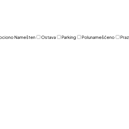
pciono Namešten
Ostava
Parking
Polunamešćeno
Pra