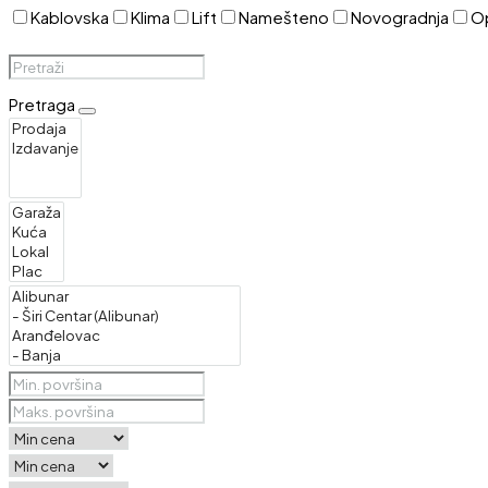
Kablovska
Klima
Lift
Namešteno
Novogradnja
O
Pretraga