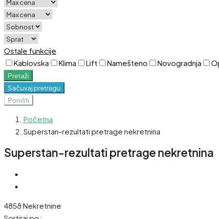
Ostale funkcije
Kablovska
Klima
Lift
Namešteno
Novogradnja
O
Pretaži
Sačuvaj pretragu
Poništi
Početna
Superstan-rezultati pretrage nekretnina
Superstan-rezultati pretrage nekretnina
4858 Nekretnine
Sortiraj po: