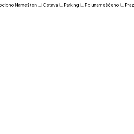
pciono Namešten
Ostava
Parking
Polunamešćeno
Pra