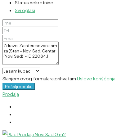
Status nekretnine
Svi oglasi
Slanjem ovog formulara prihvatam
Uslove korišćenja
Pošalji poruku
Prodaja