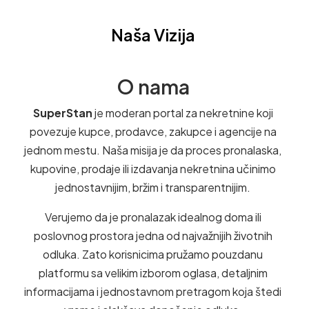
Naša Vizija
O nama
SuperStan
je moderan portal za nekretnine koji
povezuje kupce, prodavce, zakupce i agencije na
jednom mestu. Naša misija je da proces pronalaska,
kupovine, prodaje ili izdavanja nekretnina učinimo
jednostavnijim, bržim i transparentnijim.
Verujemo da je pronalazak idealnog doma ili
poslovnog prostora jedna od najvažnijih životnih
odluka. Zato korisnicima pružamo pouzdanu
platformu sa velikim izborom oglasa, detaljnim
informacijama i jednostavnom pretragom koja štedi