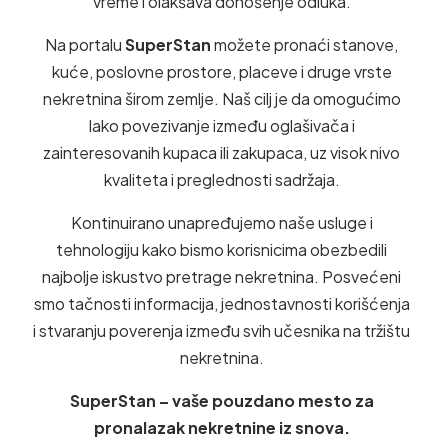
vreme i olakšava donošenje odluka.
Na portalu
SuperStan
možete pronaći stanove,
kuće, poslovne prostore, placeve i druge vrste
nekretnina širom zemlje. Naš cilj je da omogućimo
lako povezivanje između oglašivača i
zainteresovanih kupaca ili zakupaca, uz visok nivo
kvaliteta i preglednosti sadržaja.
Kontinuirano unapređujemo naše usluge i
tehnologiju kako bismo korisnicima obezbedili
najbolje iskustvo pretrage nekretnina. Posvećeni
smo tačnosti informacija, jednostavnosti korišćenja
i stvaranju poverenja između svih učesnika na tržištu
nekretnina.
SuperStan – vaše pouzdano mesto za
pronalazak nekretnine iz snova.