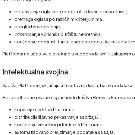
postavljanje oglasa za prodaju ili izdavanje nekretnina,
pretraga oglasa po različitim kriterijumima,
pregled novogradnje,
informisanje korisnika o tržištu nekretnina,
korišćenje dodatnih funkcionalnosti poput kalkulatora kred
Platforma ne učestvuje direktno u kupoprodajnim ili zakupnim o
Intelektualna svojina
Sadržaj Platforme, uključujući tekstove, dizajn, baze podataka
Bez prethodne pisane saglasnosti društva Beeznis Enterprise 
kopiranje sadržaja Platforme,
distribucija ili javno prikazivanje sadržaja,
korišćenje vizuelnog identiteta Platforme,
automatizovano preuzimanje podataka sa sajta.