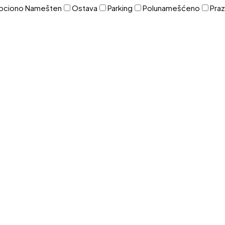
pciono Namešten
Ostava
Parking
Polunamešćeno
Pra