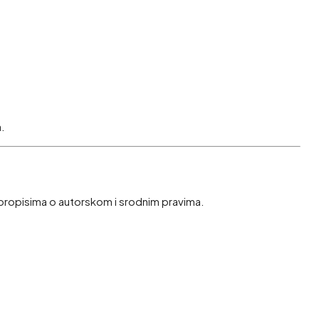
a.
e propisima o autorskom i srodnim pravima.