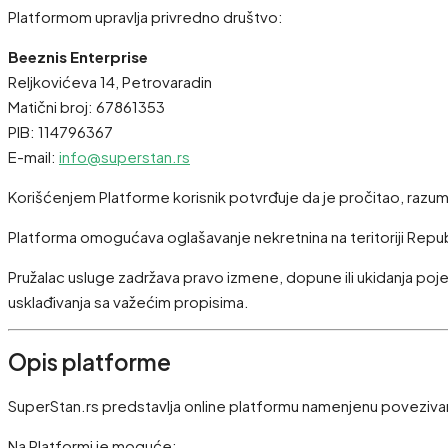
Platformom upravlja privredno društvo:
Beeznis Enterprise
Reljkovićeva 14, Petrovaradin
Matični broj: 67861353
PIB: 114796367
E-mail:
info@superstan.rs
Korišćenjem Platforme korisnik potvrđuje da je pročitao, razumeo
Platforma omogućava oglašavanje nekretnina na teritoriji Republ
Pružalac usluge zadržava pravo izmene, dopune ili ukidanja poje
usklađivanja sa važećim propisima.
Opis platforme
SuperStan.rs predstavlja online platformu namenjenu povezivanju
Na Platformi je moguće: