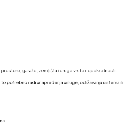
 prostore, garaže, zemljišta i druge vrste nepokretnosti.
 to potrebno radi unapređenja usluge, održavanja sistema ili
ina.