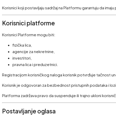
Korisnici koji postavljaju sadržaj na Platformu garantuju da imaju 
Korisnici platforme
Korisnici Platforme mogu biti:
fizička lica,
agencije za nekretnine,
investitori,
pravna lica i preduzetnici.
Registracijom korisničkog naloga korisnik potvrđuje tačnost u
Korisnik je odgovoran za bezbednost pristupnih podataka i lozi
Platforma zadržava pravo da suspenduje ili trajno ukloni korisničk
Postavljanje oglasa