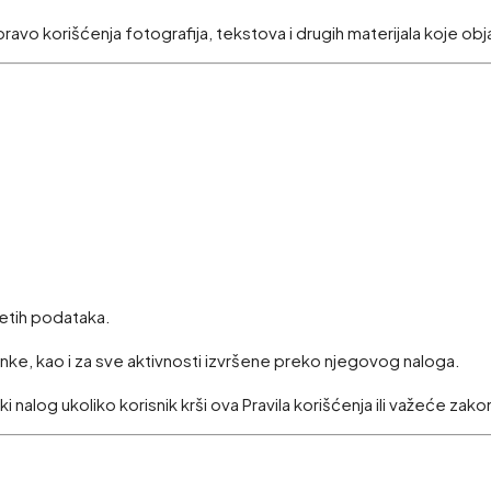
pravo korišćenja fotografija, tekstova i drugih materijala koje obja
netih podataka.
nke, kao i za sve aktivnosti izvršene preko njegovog naloga.
i nalog ukoliko korisnik krši ova Pravila korišćenja ili važeće zak