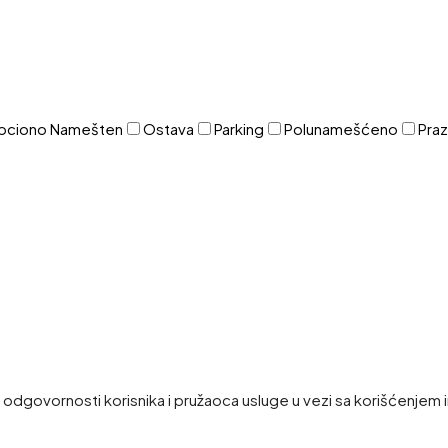
pciono Namešten
Ostava
Parking
Polunamešćeno
Pra
i odgovornosti korisnika i pružaoca usluge u vezi sa korišćenjem