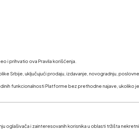
 i prihvatio ova Pravila korišćenja.
ike Srbije, uključujući prodaju, izdavanje, novogradnju, poslovne
dinih funkcionalnosti Platforme bez prethodne najave, ukoliko je
 oglašivača i zainteresovanih korisnika u oblasti tržišta nekretn