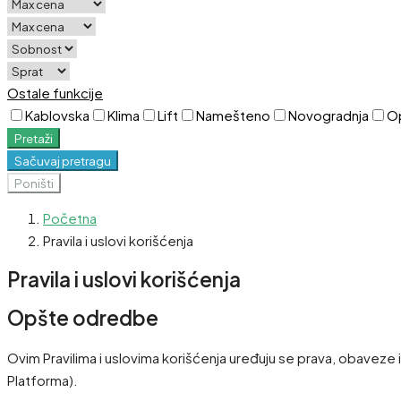
Ostale funkcije
Kablovska
Klima
Lift
Namešteno
Novogradnja
O
Pretaži
Sačuvaj pretragu
Poništi
Početna
Pravila i uslovi korišćenja
Pravila i uslovi korišćenja
Opšte odredbe
Ovim Pravilima i uslovima korišćenja uređuju se prava, obaveze 
Platforma).