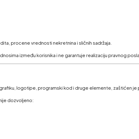
ita, procene vrednosti nekretnina i sličnih sadržaja.
dnosima između korisnika i ne garantuje realizaciju pravnog posl
, grafiku, logotipe, programski kod i druge elemente, zaštićen j
nije dozvoljeno: