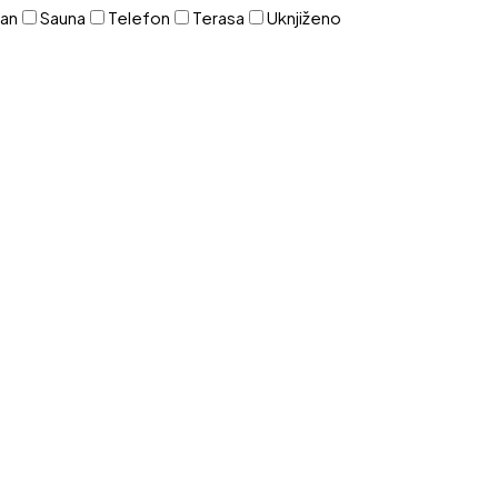
zan
Sauna
Telefon
Terasa
Uknjiženo