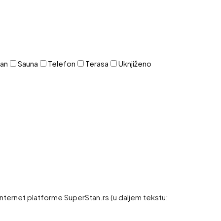
zan
Sauna
Telefon
Terasa
Uknjiženo
 internet platforme SuperStan.rs (u daljem tekstu: