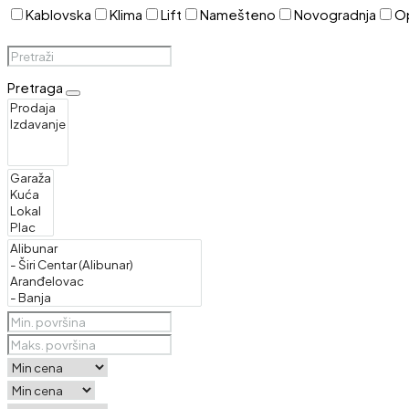
Kablovska
Klima
Lift
Namešteno
Novogradnja
O
Pretraga