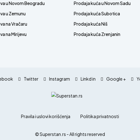
ova u Novom Beogradu
Prodaja kuća u Novom Sadu
ova u Zemunu
Prodaja kuća Subotica
va na Vračaru
Prodaja kuća Niš
a na Mirijevu
Prodaja kuća Zrenjanin
ebook
Twitter
Instagram
Linkd in
Google +
Y
Pravila i uslovi korišćenja
Politika privatnosti
© Superstan.rs - All rights reserved