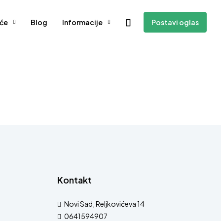
će
Blog
Informacije
Postavi oglas
Kontakt
Novi Sad, Reljkovićeva 14
0641594907