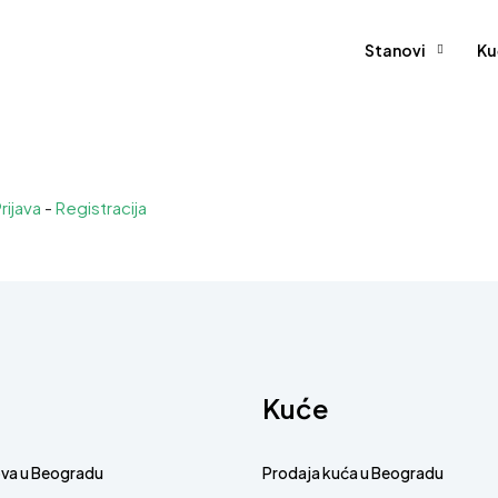
Stanovi
Ku
rijava
-
Registracija
Kuće
ova u Beogradu
Prodaja kuća u Beogradu