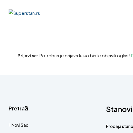
Prijavi se:
Potrebna je prijava kako biste objavili oglas!
P
Stanovi
Pretraži
Novi Sad
Prodaja stan