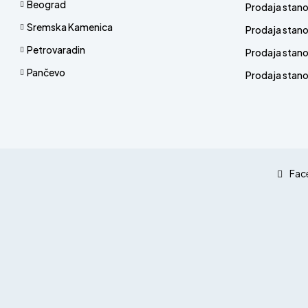
Beograd
Prodaja stan
Sremska Kamenica
Prodaja stan
Petrovaradin
Prodaja stano
Pančevo
Prodaja stanov
Fac