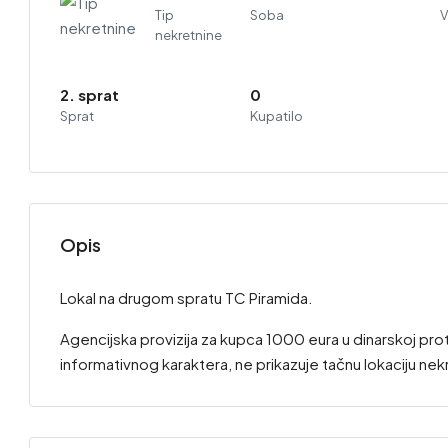
Tip
Soba
V
nekretnine
2. sprat
0
Sprat
Kupatilo
Opis
Lokal na drugom spratu TC Piramida.
Agencijska provizija za kupca 1000 eura u dinarskoj pro
informativnog karaktera, ne prikazuje tačnu lokaciju nek