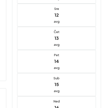
Sre
12
avg
Čet
13
avg
Pet
14
avg
Sub
15
avg
Ned
16