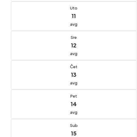
Uto
11
avg
Sre
12
avg
Čet
13
avg
Pet
14
avg
Sub
15