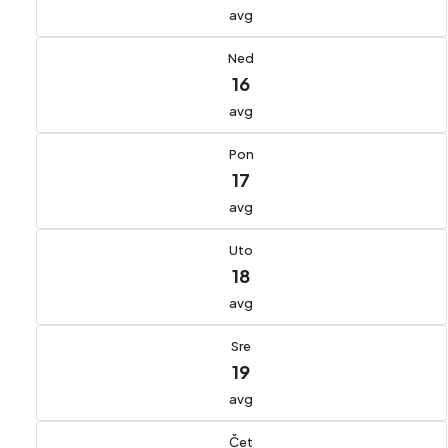
avg
Ned
16
avg
Pon
17
avg
Uto
18
avg
Sre
19
avg
Čet