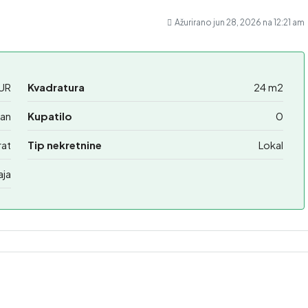
Ažurirano jun 28, 2026 na 12:21 am
UR
Kvadratura
24 m2
an
Kupatilo
0
rat
Tip nekretnine
Lokal
aja