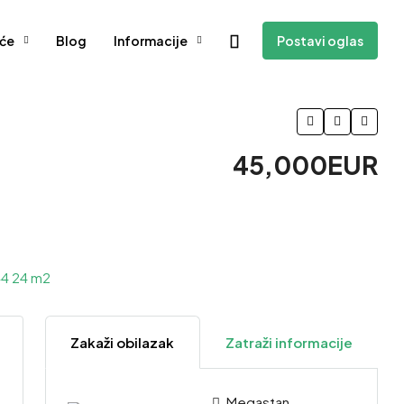
će
Blog
Informacije
Postavi oglas
45,000EUR
Zakaži obilazak
Zatraži informacije
Megastan