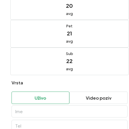
20
avg
Pet
21
avg
Sub
22
avg
Vrsta
Uživo
Video poziv