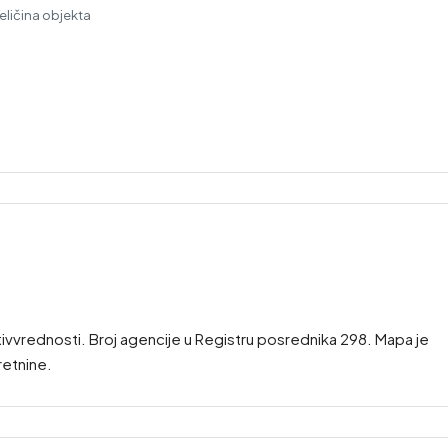
eličina objekta
tivvrednosti. Broj agencije u Registru posrednika 298. Mapa je
retnine.