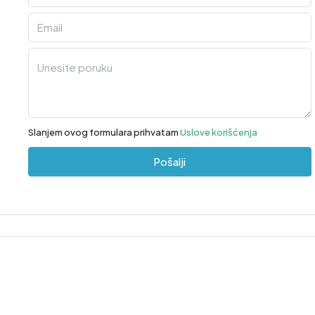
Slanjem ovog formulara prihvatam
Uslove korišćenja
Pošalji