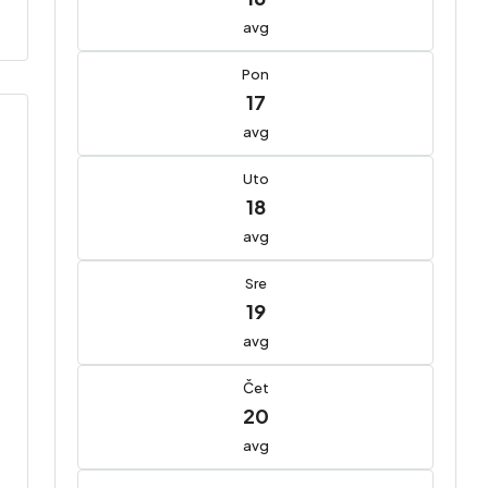
avg
Pon
17
avg
Uto
18
avg
Sre
19
avg
Čet
20
avg