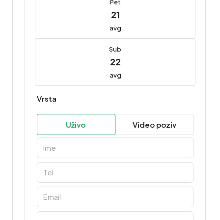
Pet
21
avg
Sub
22
avg
Vrsta
Uživo
Video poziv