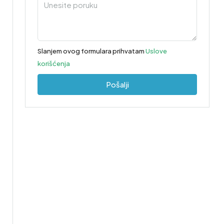
Slanjem ovog formulara prihvatam
Uslove
korišćenja
Pošalji