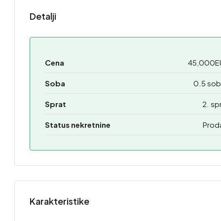
Detalji
Cena
45,000E
Soba
0.5 sob
Sprat
2. sp
Status nekretnine
Prod
Karakteristike