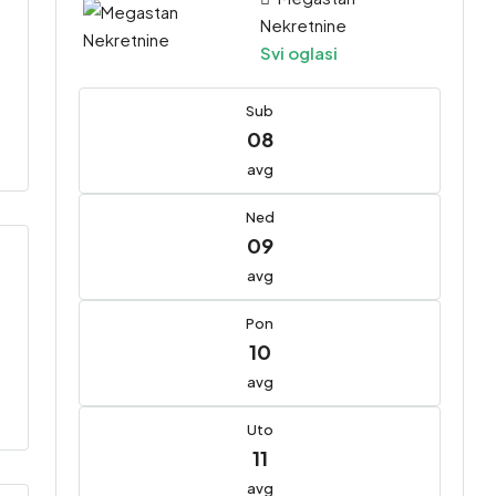
Nekretnine
Svi oglasi
Sub
08
avg
Ned
09
avg
Pon
10
avg
Uto
11
avg