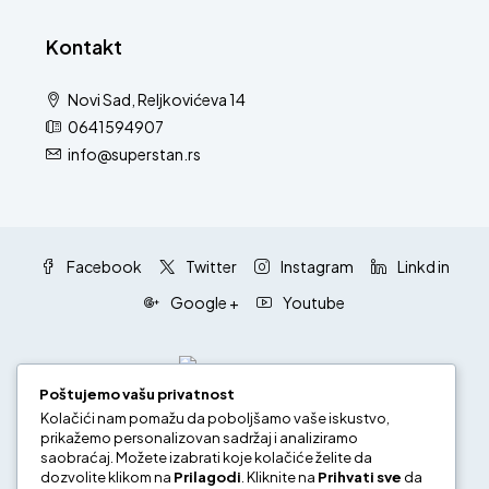
Kontakt
Novi Sad, Reljkovićeva 14
0641594907
info@superstan.rs
Facebook
Twitter
Instagram
Linkd in
Google +
Youtube
Poštujemo vašu privatnost
Kolačići nam pomažu da poboljšamo vaše iskustvo,
prikažemo personalizovan sadržaj i analiziramo
Pravila i uslovi korišćenja
Politika privatnosti
saobraćaj. Možete izabrati koje kolačiće želite da
dozvolite klikom na
Prilagodi
. Kliknite na
Prihvati sve
da