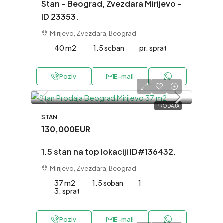
Stan – Beograd, Zvezdara Mirijevo –
ID 23353.
Mirijevo, Zvezdara, Beograd
40 m2
1.5 soban
pr. sprat
Poziv
E-mail
PRODAJA
STAN
130,000EUR
1.5 stan na top lokaciji ID#136432.
Mirijevo, Zvezdara, Beograd
37 m2
1.5 soban
1
3. sprat
Poziv
E-mail