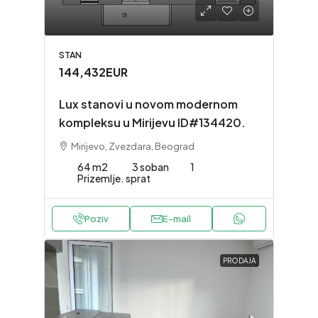
STAN
144,432EUR
Lux stanovi u novom modernom
kompleksu u Mirijevu ID#134420.
Mirijevo, Zvezdara, Beograd
64 m2
3 soban
1
Prizemlje. sprat
Poziv
E-mail
PRODAJA