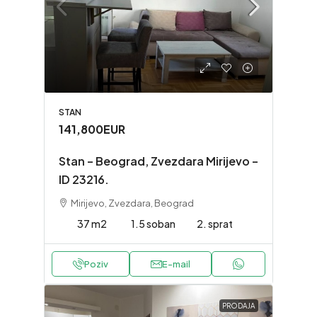
STAN
141,800EUR
Stan – Beograd, Zvezdara Mirijevo –
ID 23216.
Mirijevo, Zvezdara, Beograd
37 m2
1.5 soban
2. sprat
Poziv
E-mail
PRODAJA