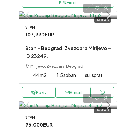
E-mail
PRODAJA
STAN
107,990EUR
Stan – Beograd, Zvezdara Mirijevo –
ID 23249.
Mirijevo, Zvezdara, Beograd
44 m2
1.5 soban
su. sprat
Poziv
E-mail
PRODAJA
STAN
96,000EUR