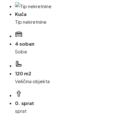
Kuća
Tip nekretnine
4 soban
Sobe
120 m2
Veličina objekta
0. sprat
sprat