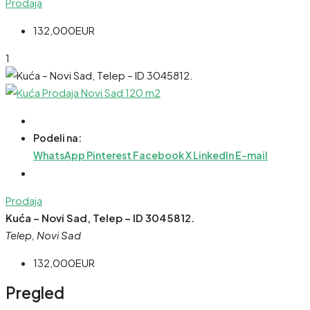
Prodaja
132,000EUR
1
Podeli na:
WhatsApp
Pinterest
Facebook
X
LinkedIn
E-mail
Prodaja
Kuća – Novi Sad, Telep – ID 3045812.
Telep, Novi Sad
132,000EUR
Pregled