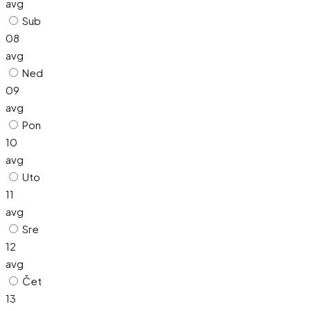
avg
Sub
08
avg
Ned
09
avg
Pon
10
avg
Uto
11
avg
Sre
12
avg
Čet
13