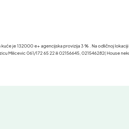
će je 132000 e+ agencijska provizija 3 % . Na odličnoj lokaciji u 
zicu Milicevic 061/172 65 22 ili 02156645, 021546282( House nekr