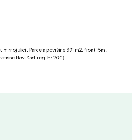
mirnoj ulici . Parcela površine 391 m2, front 15m .
etnine Novi Sad, reg. br 200)