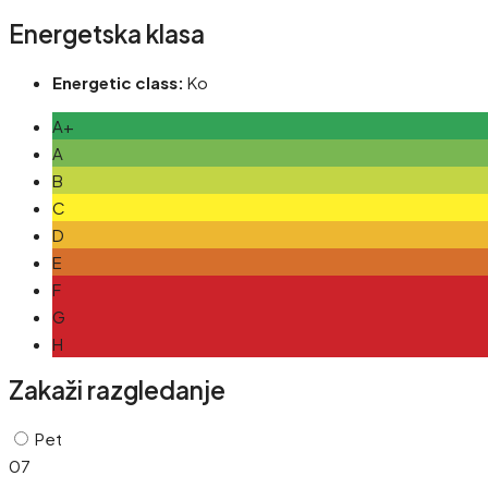
Energetska klasa
Energetic class:
Ko
A+
A
B
C
D
E
F
G
H
Zakaži razgledanje
Pet
07