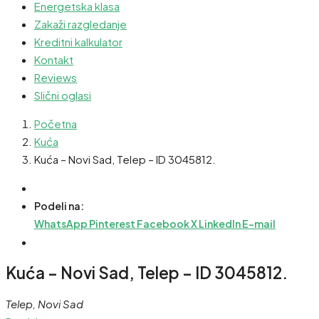
Energetska klasa
Zakaži razgledanje
Kreditni kalkulator
Kontakt
Reviews
Slični oglasi
Početna
Kuća
Kuća – Novi Sad, Telep – ID 3045812.
Podeli na:
WhatsApp
Pinterest
Facebook
X
LinkedIn
E-mail
Kuća – Novi Sad, Telep – ID 3045812.
Telep, Novi Sad