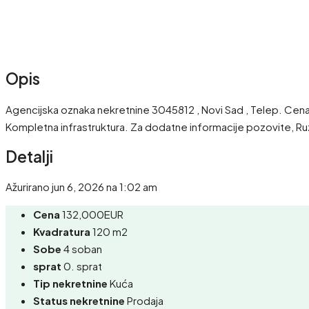
Opis
Agencijska oznaka nekretnine 3045812 , Novi Sad , Telep. Cena ku
Kompletna infrastruktura. Za dodatne informacije pozovite, Ru
Detalji
Ažurirano jun 6, 2026 na 1:02 am
Cena
132,000EUR
Kvadratura
120 m2
Sobe
4 soban
sprat
0. sprat
Tip nekretnine
Kuća
Status nekretnine
Prodaja