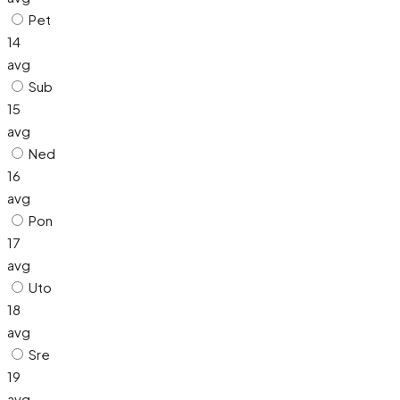
Pet
14
avg
Sub
15
avg
Ned
16
avg
Pon
17
avg
Uto
18
avg
Sre
19
avg