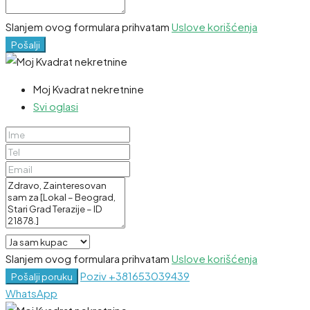
Slanjem ovog formulara prihvatam
Uslove korišćenja
Pošalji
Moj Kvadrat nekretnine
Svi oglasi
Slanjem ovog formulara prihvatam
Uslove korišćenja
Poziv
+381653039439
Pošalji poruku
WhatsApp