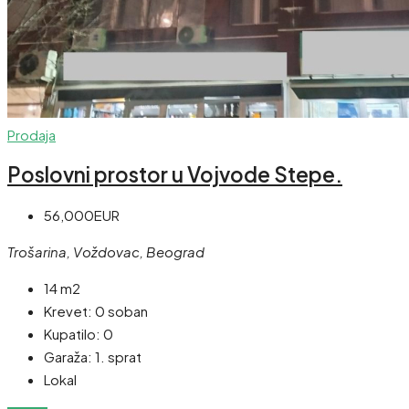
Prodaja
Poslovni prostor u Vojvode Stepe.
56,000EUR
Trošarina, Voždovac, Beograd
14 m2
Krevet:
0 soban
Kupatilo:
0
Garaža:
1. sprat
Lokal