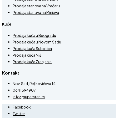
Prodaja stanova na Vračaru
Prodaja stanova na Mirijevu
Kuće
Prodaja kuća u Beogradu
Prodaja kuća u Novom Sadu
Prodaja kuća Subotica
Prodaja kuća Niš
Prodaja kuća Zrenjanin
Kontakt
Novi Sad, Reljkovićeva 14
0641594907
info@superstan.rs
Facebook
Twitter