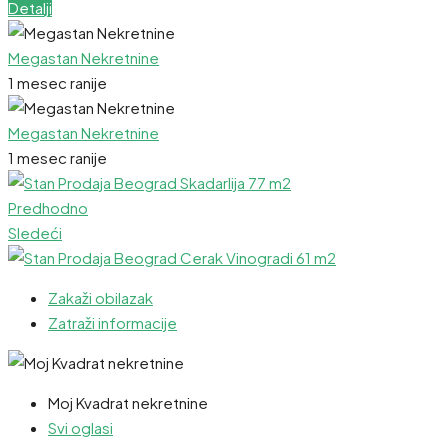
Detalji
Megastan Nekretnine
1 mesec ranije
Megastan Nekretnine
1 mesec ranije
Predhodno
Sledeći
Zakaži obilazak
Zatraži informacije
Moj Kvadrat nekretnine
Svi oglasi