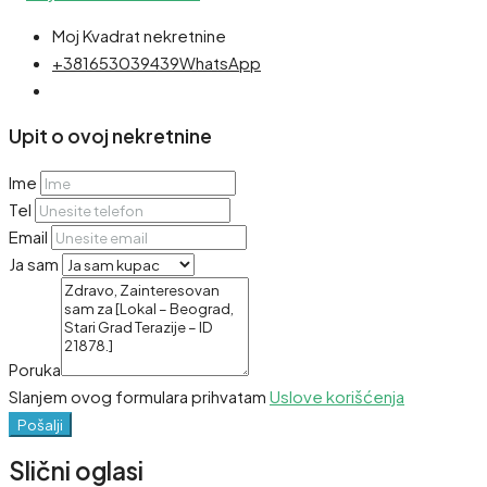
Moj Kvadrat nekretnine
+381653039439
WhatsApp
Upit o ovoj nekretnine
Ime
Tel
Email
Ja sam
Poruka
Slanjem ovog formulara prihvatam
Uslove korišćenja
Pošalji
Slični oglasi