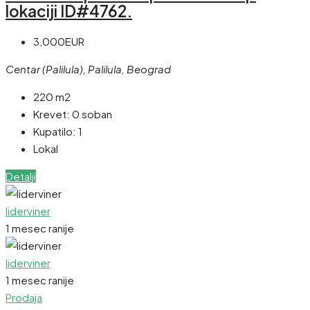
lokaciji ID#4762.
3,000EUR
Centar (Palilula), Palilula, Beograd
220 m2
Krevet:
0 soban
Kupatilo:
1
Lokal
Detalji
liderviner
1 mesec ranije
liderviner
1 mesec ranije
Prodaja