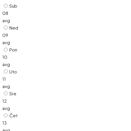
Sub
08
avg
Ned
09
avg
Pon
10
avg
Uto
11
avg
Sre
12
avg
Čet
13
avg