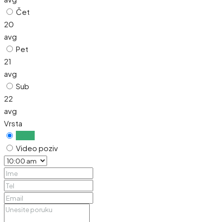
Čet
20
avg
Pet
21
avg
Sub
22
avg
Vrsta
Uživo
Video poziv