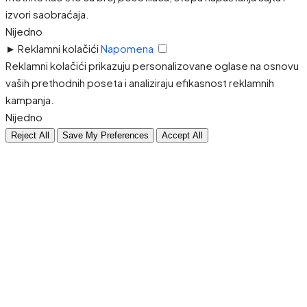
izvori saobraćaja.
Nijedno
►
Reklamni kolačići
Napomena
Reklamni kolačići prikazuju personalizovane oglase na osnovu
vaših prethodnih poseta i analiziraju efikasnost reklamnih
kampanja.
Nijedno
Reject All
Save My Preferences
Accept All