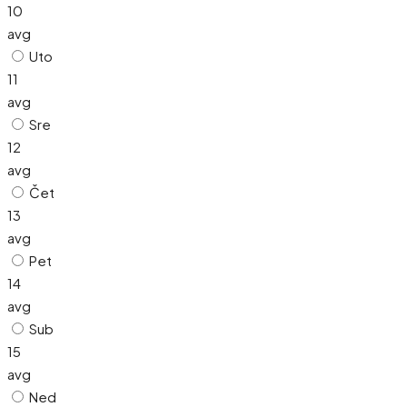
10
avg
Uto
11
avg
Sre
12
avg
Čet
13
avg
Pet
14
avg
Sub
15
avg
Ned