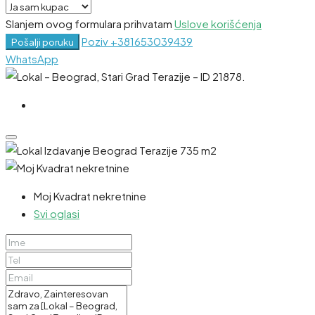
Slanjem ovog formulara prihvatam
Uslove korišćenja
Poziv
+381653039439
Pošalji poruku
WhatsApp
Moj Kvadrat nekretnine
Svi oglasi