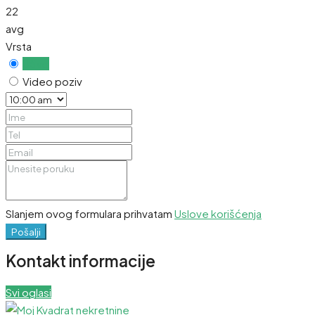
22
avg
Vrsta
Uživo
Video poziv
Slanjem ovog formulara prihvatam
Uslove korišćenja
Pošalji
Kontakt informacije
Svi oglasi