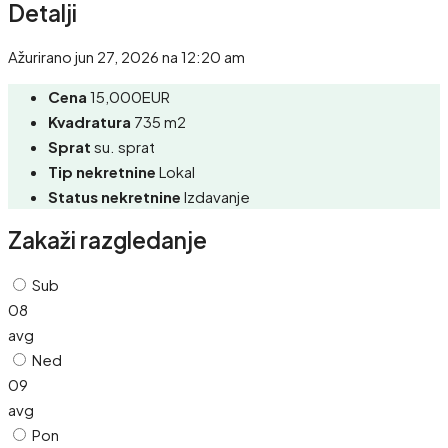
Detalji
Ažurirano jun 27, 2026 na 12:20 am
Cena
15,000EUR
Kvadratura
735 m2
Sprat
su. sprat
Tip nekretnine
Lokal
Status nekretnine
Izdavanje
Zakaži razgledanje
Sub
08
avg
Ned
09
avg
Pon