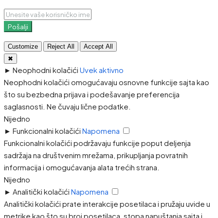
Pošalji
Customize
Reject All
Accept All
✖
►
Neophodni kolačići
Uvek aktivno
Neophodni kolačići omogućavaju osnovne funkcije sajta kao
što su bezbedna prijava i podešavanje preferencija
saglasnosti. Ne čuvaju lične podatke.
Nijedno
►
Funkcionalni kolačići
Napomena
Funkcionalni kolačići podržavaju funkcije poput deljenja
sadržaja na društvenim mrežama, prikupljanja povratnih
informacija i omogućavanja alata trećih strana.
Nijedno
►
Analitički kolačići
Napomena
Analitički kolačići prate interakcije posetilaca i pružaju uvide u
metrike kao što su broj posetilaca, stopa napuštanja sajta i