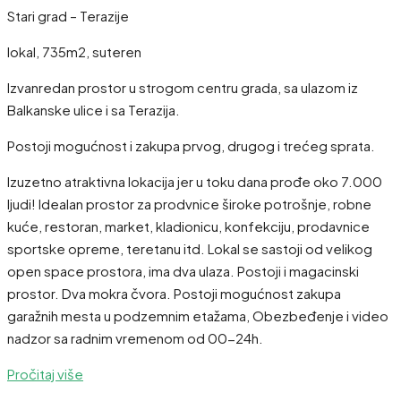
Stari grad – Terazije
lokal, 735m2, suteren
Izvanredan prostor u strogom centru grada, sa ulazom iz
Balkanske ulice i sa Terazija.
Postoji mogućnost i zakupa prvog, drugog i trećeg sprata.
Izuzetno atraktivna lokacija jer u toku dana prođe oko 7.000
ljudi! Idealan prostor za prodvnice široke potrošnje, robne
kuće, restoran, market, kladionicu, konfekciju, prodavnice
sportske opreme, teretanu itd. Lokal se sastoji od velikog
open space prostora, ima dva ulaza. Postoji i magacinski
prostor. Dva mokra čvora. Postoji mogućnost zakupa
garažnih mesta u podzemnim etažama, Obezbeđenje i video
nadzor sa radnim vremenom od 00-24h.
Pročitaj više