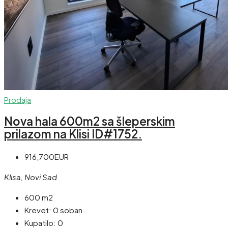
Prodaja
Nova hala 600m2 sa šleperskim
prilazom na Klisi ID#1752.
916,700EUR
Klisa, Novi Sad
600 m2
Krevet:
0 soban
Kupatilo:
0