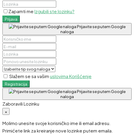
Zapamti me
Izgubili ste lozinku?
Prijava
Prijavite se putem Google
naloga
Slažem se sa vašim
uslovima Korišćenje
Registracija
Prijavite se putem Google
naloga
Zaboravili Lozinku
×
Molimo unesite svoje korisničko ime ili email adresu.
Primićete link za kreiranje nove lozinke putem emaila.