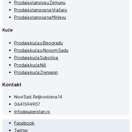
Prodaja stanova u Zemunu
Prodaja stanova na Vračaru
Prodaja stanova na Mirijevu
Kuće
Prodaja kuća u Beogradu
Prodaja kuća u Novom Sadu
Prodaja kuća Subotica
Prodaja kuća Niš
Prodaja kuća Zrenjanin
Kontakt
Novi Sad, Reljkovićeva 14
0641594907
info@superstan.rs
Facebook
Twitter