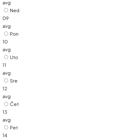
avg
Ned
09
avg
Pon
10
avg
Uto
11
avg
Sre
12
avg
Čet
13
avg
Pet
14