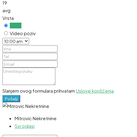
19
avg
Vrsta
Uživo
Video poziv
Slanjem ovog formulara prihvatam
Uslove korišćenja
Pošalji
Mitrovic Nekretnine
Svi oglasi