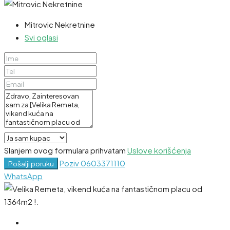
Mitrovic Nekretnine
Svi oglasi
Slanjem ovog formulara prihvatam
Uslove korišćenja
Poziv
0603371110
Pošalji poruku
WhatsApp