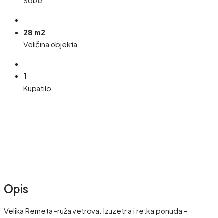
Sobe
28 m2
Veličina objekta
1
Kupatilo
Opis
Velika Remeta -ruža vetrova. Izuzetna i retka ponuda –