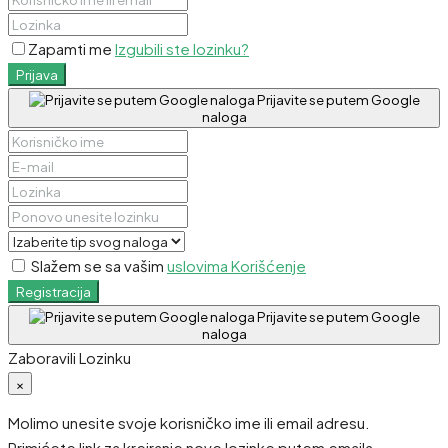
Zapamti me
Izgubili ste lozinku?
Prijava
Prijavite se putem Google
naloga
Slažem se sa vašim
uslovima Korišćenje
Registracija
Prijavite se putem Google
naloga
Zaboravili Lozinku
×
Molimo unesite svoje korisničko ime ili email adresu.
Primićete link za kreiranje nove lozinke putem emaila.