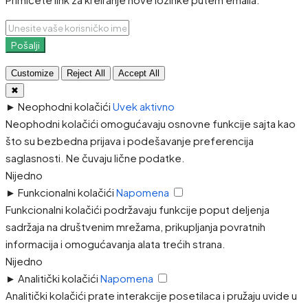
Pošalji
Customize
Reject All
Accept All
✖
►
Neophodni kolačići
Uvek aktivno
Neophodni kolačići omogućavaju osnovne funkcije sajta kao
što su bezbedna prijava i podešavanje preferencija
saglasnosti. Ne čuvaju lične podatke.
Nijedno
►
Funkcionalni kolačići
Napomena
Funkcionalni kolačići podržavaju funkcije poput deljenja
sadržaja na društvenim mrežama, prikupljanja povratnih
informacija i omogućavanja alata trećih strana.
Nijedno
►
Analitički kolačići
Napomena
Analitički kolačići prate interakcije posetilaca i pružaju uvide u