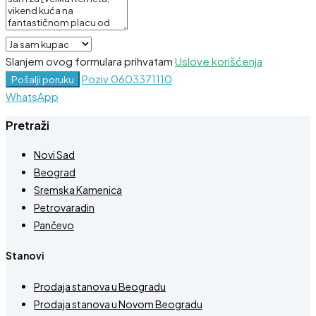
Slanjem ovog formulara prihvatam
Uslove korišćenja
Poziv
0603371110
Pošalji poruku
WhatsApp
Pretraži
Novi Sad
Beograd
Sremska Kamenica
Petrovaradin
Pančevo
Stanovi
Prodaja stanova u Beogradu
Prodaja stanova u Novom Beogradu