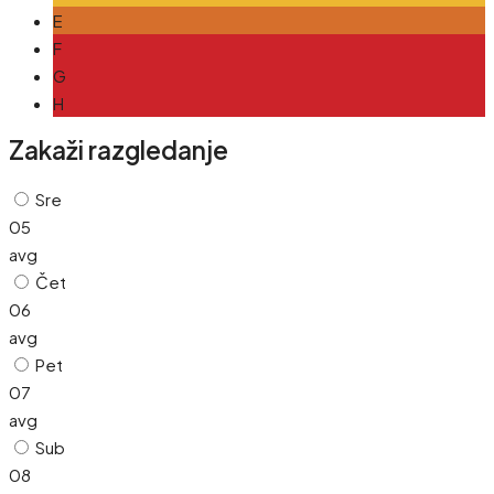
E
F
G
H
Zakaži razgledanje
Sre
05
avg
Čet
06
avg
Pet
07
avg
Sub
08