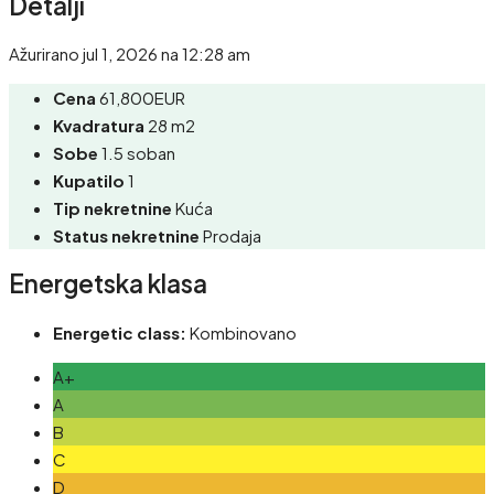
Detalji
Ažurirano jul 1, 2026 na 12:28 am
Cena
61,800EUR
Kvadratura
28 m2
Sobe
1.5 soban
Kupatilo
1
Tip nekretnine
Kuća
Status nekretnine
Prodaja
Energetska klasa
Energetic class:
Kombinovano
A+
A
B
C
D