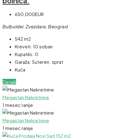
bolnica.
650,000EUR
Bulbulder, Zvezdara, Beograd
542 m2
Kreveti:
10 soban
Kupatilo:
0
Garaža:
Suteren. sprat
Kuća
Detalji
Megastan Nekretnine
1 mesec ranije
Megastan Nekretnine
1 mesec ranije