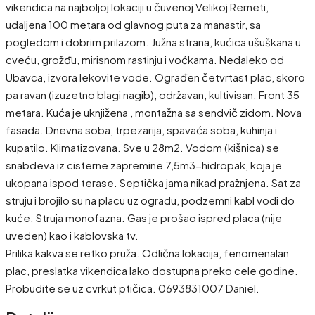
vikendica na najboljoj lokaciji u čuvenoj Velikoj Remeti,
udaljena 100 metara od glavnog puta za manastir, sa
pogledom i dobrim prilazom. Južna strana, kućica ušuškana u
cveću, grožđu, mirisnom rastinju i voćkama. Nedaleko od
Ubavca, izvora lekovite vode. Ograđen četvrtast plac, skoro
pa ravan (izuzetno blagi nagib), održavan, kultivisan. Front 35
metara. Kuća je uknjižena , montažna sa sendvič zidom. Nova
fasada. Dnevna soba, trpezarija, spavaća soba, kuhinja i
kupatilo. Klimatizovana. Sve u 28m2. Vodom (kišnica) se
snabdeva iz cisterne zapremine 7,5m3-hidropak, koja je
ukopana ispod terase. Septička jama nikad pražnjena. Sat za
struju i brojilo su na placu uz ogradu, podzemni kabl vodi do
kuće. Struja monofazna. Gas je prošao ispred placa (nije
uveden) kao i kablovska tv.
Prilika kakva se retko pruža. Odlična lokacija, fenomenalan
plac, preslatka vikendica lako dostupna preko cele godine.
Probudite se uz cvrkut ptičica. 0693831007 Daniel.