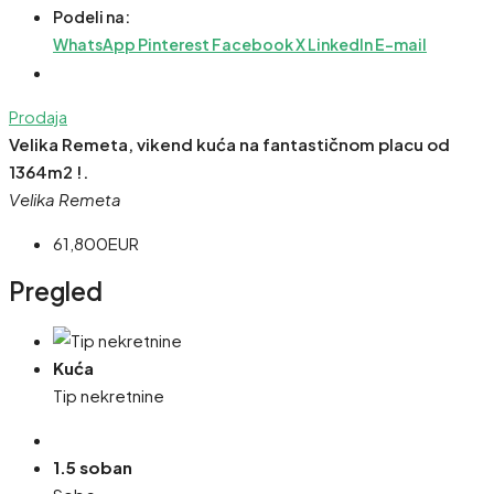
Podeli na:
WhatsApp
Pinterest
Facebook
X
LinkedIn
E-mail
Prodaja
Velika Remeta, vikend kuća na fantastičnom placu od
1364m2 !.
Velika Remeta
61,800EUR
Pregled
Kuća
Tip nekretnine
1.5 soban