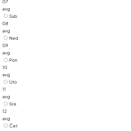
07
avg
Sub
08
avg
Ned
09
avg
Pon
10
avg
Uto
11
avg
Sre
12
avg
Čet