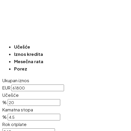
Učešće
Iznos kredita
Mesečna rata
Porez
Ukupan iznos
EUR
Učešće
%
Kamatna stopa
%
Rok otplate