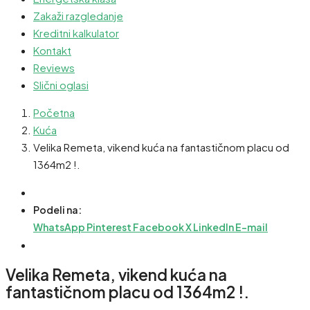
Zakaži razgledanje
Kreditni kalkulator
Kontakt
Reviews
Slični oglasi
Početna
Kuća
Velika Remeta, vikend kuća na fantastičnom placu od
1364m2 !.
Podeli na:
WhatsApp
Pinterest
Facebook
X
LinkedIn
E-mail
Velika Remeta, vikend kuća na
fantastičnom placu od 1364m2 !.