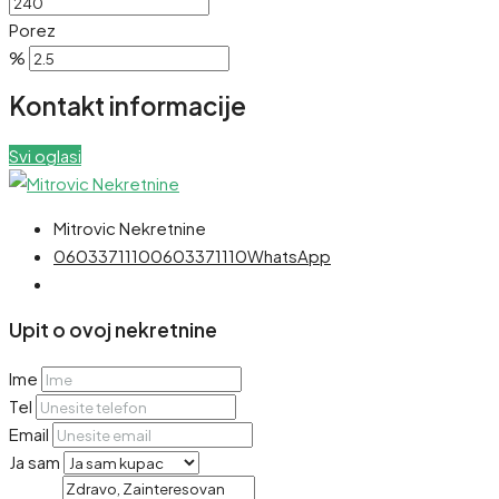
Porez
%
Kontakt informacije
Svi oglasi
Mitrovic Nekretnine
0603371110
0603371110
WhatsApp
Upit o ovoj nekretnine
Ime
Tel
Email
Ja sam