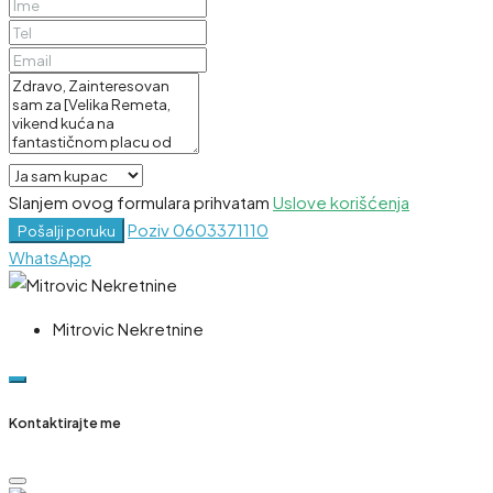
Slanjem ovog formulara prihvatam
Uslove korišćenja
Poziv
0603371110
Pošalji poruku
WhatsApp
Mitrovic Nekretnine
Kontaktirajte me