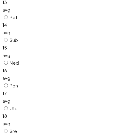
13
avg
Pet
14
avg
Sub
15
avg
Ned
16
avg
Pon
17
avg
Uto
18
avg
Sre