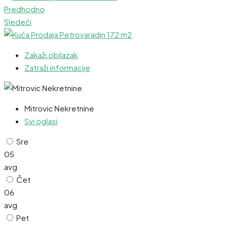
Predhodno
Sledeći
Zakaži obilazak
Zatraži informacije
Mitrovic Nekretnine
Svi oglasi
Sre
05
avg
Čet
06
avg
Pet