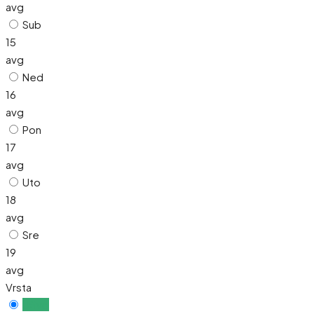
avg
Sub
15
avg
Ned
16
avg
Pon
17
avg
Uto
18
avg
Sre
19
avg
Vrsta
Uživo