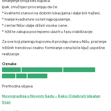
smanjenje broja keš kupaca.
Ipak, stručnjaci procenjuju da će:
* kvalitetni stanovi na dobrim lokacijama i dalje biti traženi,
* manje kvadrature ostati najpopularnije,
* centar Niša i dalje držati visoke cene,
* tržište zakupa postepeno ulaziti u fazu stabilizacije.
Za sve koji planiraju kupovinu ili prodaju stana u Nišu, praćenje
tržišnih trendova i realno formiranje cena biće ključ uspešne
realizacije.
Oznake
Apartment
Business Development
House for families
Houzez
Luxury
Real Estate
Prethodna objava
Novogradnja u Novom Sadu – Kako Odabrati Idealan
Stan