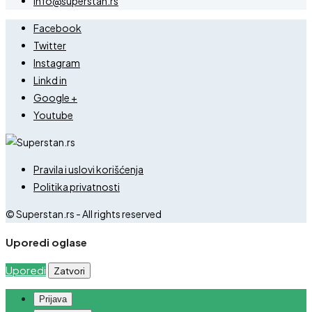
info@superstan.rs
Facebook
Twitter
Instagram
Linkd in
Google +
Youtube
Pravila i uslovi korišćenja
Politika privatnosti
© Superstan.rs - All rights reserved
Uporedi oglase
Uporedi
Zatvori
Prijava