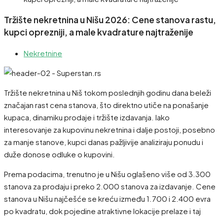
Tržište nekretnina u Nišu 2026: Cene stanova rastu,
kupci oprezniji, a male kvadrature najtraženije
Nekretnine
Tržište nekretnina u Niš tokom poslednjih godinu dana beleži
značajan rast cena stanova, što direktno utiče na ponašanje
kupaca, dinamiku prodaje i tržište izdavanja. Iako
interesovanje za kupovinu nekretnina i dalje postoji, posebno
za manje stanove, kupci danas pažljivije analiziraju ponudu i
duže donose odluke o kupovini.
Prema podacima, trenutno je u Nišu oglašeno više od 3.300
stanova za prodaju i preko 2.000 stanova za izdavanje. Cene
stanova u Nišu najčešće se kreću između 1.700 i 2.400 evra
po kvadratu, dok pojedine atraktivne lokacije prelaze i taj