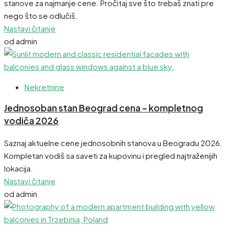
stanove za najmanje cene. Pročitaj sve što trebaš znati pre
nego što se odlučiš.
Nastavi čitanje
od admin
Nekretnine
Jednosoban stan Beograd cena – kompletnog
vodiča 2026
Saznaj aktuelne cene jednosobnih stanova u Beogradu 2026.
Kompletan vodiš sa saveti za kupovinu i pregled najtraženijih
lokacija.
Nastavi čitanje
od admin