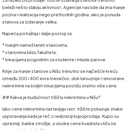
beleži nešto slabiju aktivnost. Agencije navode da ima manje
poziva i realizacija nego prethodnih godina, iako je ponuda
stanova za izdavanje velika.
Najveća potražnja i dalje postoji za:
* manjim nameštenim stanovima,
* stanovima blizu fakulteta,
* lokacijama pogodnim za studente i mlade parove.
Kirije za manje stanove u Nišu trenutno se najčešće kreću
između 300 i 400 evra mesečno, dok luksuznije i renovirane
nekretnine na boljim lokacijama postižu znatno više cene.
## Kakva je budućnost tržišta nekretnina u Nišu?
Iako cene nekretnina nastavljaju rast, tržište pokazuje znake
usporavanja kada je reč o realizaciji kupoprodaja. Kupci su
oprezniji, banke strožije, a visoke cene kvadrata utiču na