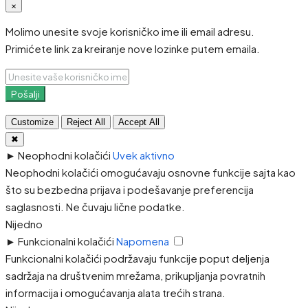
×
Molimo unesite svoje korisničko ime ili email adresu.
Primićete link za kreiranje nove lozinke putem emaila.
Pošalji
Customize
Reject All
Accept All
✖
►
Neophodni kolačići
Uvek aktivno
Neophodni kolačići omogućavaju osnovne funkcije sajta kao
što su bezbedna prijava i podešavanje preferencija
saglasnosti. Ne čuvaju lične podatke.
Nijedno
►
Funkcionalni kolačići
Napomena
Funkcionalni kolačići podržavaju funkcije poput deljenja
sadržaja na društvenim mrežama, prikupljanja povratnih
informacija i omogućavanja alata trećih strana.