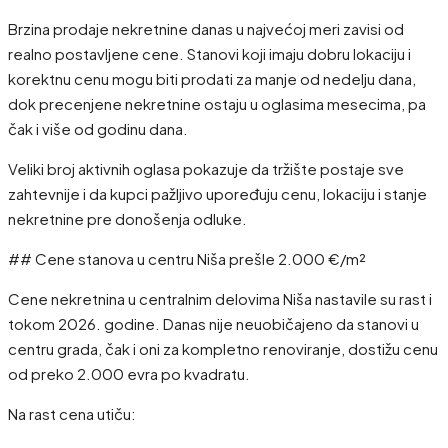
Brzina prodaje nekretnine danas u najvećoj meri zavisi od
realno postavljene cene. Stanovi koji imaju dobru lokaciju i
korektnu cenu mogu biti prodati za manje od nedelju dana,
dok precenjene nekretnine ostaju u oglasima mesecima, pa
čak i više od godinu dana.
Veliki broj aktivnih oglasa pokazuje da tržište postaje sve
zahtevnije i da kupci pažljivo upoređuju cenu, lokaciju i stanje
nekretnine pre donošenja odluke.
## Cene stanova u centru Niša prešle 2.000 €/m²
Cene nekretnina u centralnim delovima Niša nastavile su rast i
tokom 2026. godine. Danas nije neuobičajeno da stanovi u
centru grada, čak i oni za kompletno renoviranje, dostižu cenu
od preko 2.000 evra po kvadratu.
Na rast cena utiču: