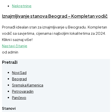
Nekretnine
Iznajmljivanje stanova Beograd – Kompletan vodič
Pronađi idealan stan za iznajmljivanje u Beogradu. Kompletan
vodič sa savjetima, cijenama i najboljim lokalitetima za 2024.
Klikni i saznaj više!
Nastavi čitanje
od admin
Pretraži
Novi Sad
Beograd
Sremska Kamenica
Petrovaradin
Pančevo
Stanovi