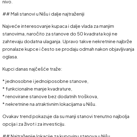
nivo.
## Mali stanovi u Nišu i dalje najtraženiji
Najveće interesovanje kupaca i dalje vlada za manjim
stanovima, naročito za stanove do 50 kvadrata koji ne
zahtevaju dodatna ulaganja. Upravo takve nekretnine najbrže
pronalaze kupce i često se prodaju odmah nakon objavljivanja
oglasa.
Kupci danas najčešće traže:
* jednosobne i jednoiposobne stanove,
* funkcionalne manje kvadrature,
* renovirane stanove bez dodatnih troškova,
* nekretnine na atraktivnim lokacijama u Nišu.
Ovakav trend pokazuje da su manji stanovi trenutno najbolja
opcija i za život i za investiciju.
## Najtraženije lokacije za kupovinu stanova u Nišu