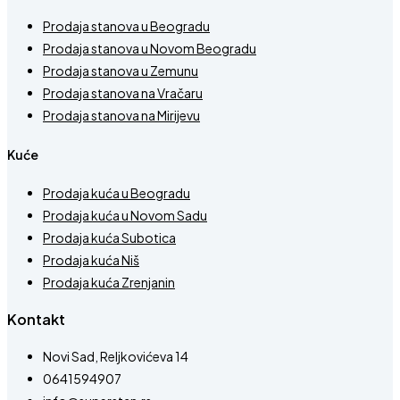
Prodaja stanova u Beogradu
Prodaja stanova u Novom Beogradu
Prodaja stanova u Zemunu
Prodaja stanova na Vračaru
Prodaja stanova na Mirijevu
Kuće
Prodaja kuća u Beogradu
Prodaja kuća u Novom Sadu
Prodaja kuća Subotica
Prodaja kuća Niš
Prodaja kuća Zrenjanin
Kontakt
Novi Sad, Reljkovićeva 14
0641594907