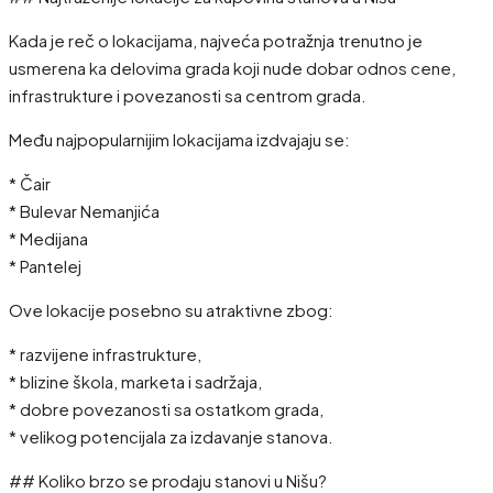
Kada je reč o lokacijama, najveća potražnja trenutno je
usmerena ka delovima grada koji nude dobar odnos cene,
infrastrukture i povezanosti sa centrom grada.
Među najpopularnijim lokacijama izdvajaju se:
* Čair
* Bulevar Nemanjića
* Medijana
* Pantelej
Ove lokacije posebno su atraktivne zbog:
* razvijene infrastrukture,
* blizine škola, marketa i sadržaja,
* dobre povezanosti sa ostatkom grada,
* velikog potencijala za izdavanje stanova.
## Koliko brzo se prodaju stanovi u Nišu?