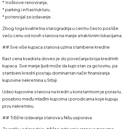
* troškove renoviranja,
* parking i infrastrukturu,
* potencijal za izdavanje.
Zbog toga kvalitetna starogradnja u centru često postiže
veću cenu od novih stanova na manje atraktivnim lokacijama.
## Sve više kupaca stanova uzima stambene kredite
Rast cena kvadrata doveo je do povećanja broja kreditnih
kupaca. Sve manje ljudi može da kupi stan za gotovinu, pa
stambeni krediti postaju dominantan način finansiranja
kupovine nekretnina u Srbiji.
Udeo kupovine stanova na kredit u konstantnom je porastu,
posebno među mlađim kupcima i porodicama koje kupuju
prvu nekretninu.
## Tržište izdavanja stanova u Nišu usporava
Za razliku od prodaje, tržište izdavanja stanova trenutno