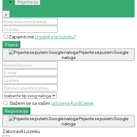
Registracija
×
Zapamti me
Izgubili ste lozinku?
Prijava
Prijavite se putem Google
naloga
Slažem se sa vašim
uslovima Korišćenje
Registracija
Prijavite se putem Google
naloga
Zaboravili Lozinku