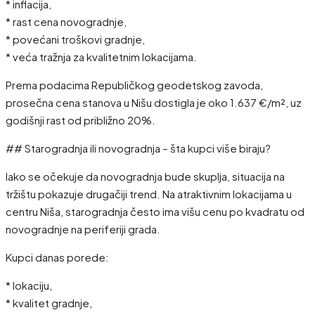
* inflacija,
* rast cena novogradnje,
* povećani troškovi gradnje,
* veća tražnja za kvalitetnim lokacijama.
Prema podacima Republičkog geodetskog zavoda,
prosečna cena stanova u Nišu dostigla je oko 1.637 €/m², uz
godišnji rast od približno 20%.
## Starogradnja ili novogradnja – šta kupci više biraju?
Iako se očekuje da novogradnja bude skuplja, situacija na
tržištu pokazuje drugačiji trend. Na atraktivnim lokacijama u
centru Niša, starogradnja često ima višu cenu po kvadratu od
novogradnje na periferiji grada.
Kupci danas porede:
* lokaciju,
* kvalitet gradnje,