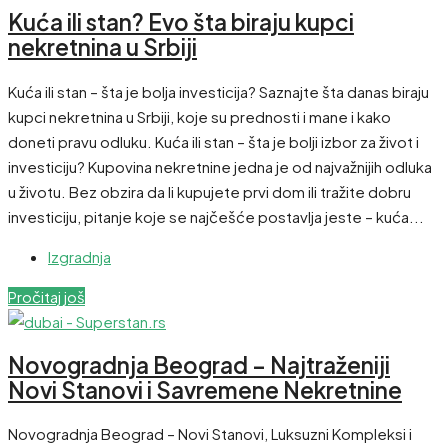
Kuća ili stan? Evo šta biraju kupci
nekretnina u Srbiji
Kuća ili stan – šta je bolja investicija? Saznajte šta danas biraju
kupci nekretnina u Srbiji, koje su prednosti i mane i kako
doneti pravu odluku. Kuća ili stan – šta je bolji izbor za život i
investiciju? Kupovina nekretnine jedna je od najvažnijih odluka
u životu. Bez obzira da li kupujete prvi dom ili tražite dobru
investiciju, pitanje koje se najčešće postavlja jeste – kuća...
Izgradnja
Pročitaj još
Novogradnja Beograd – Najtraženiji
Novi Stanovi i Savremene Nekretnine
Novogradnja Beograd – Novi Stanovi, Luksuzni Kompleksi i