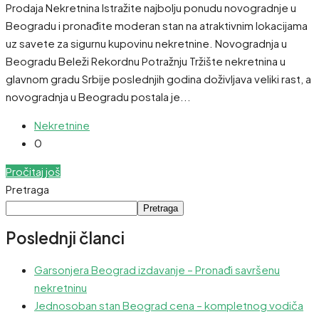
Prodaja Nekretnina Istražite najbolju ponudu novogradnje u
Beogradu i pronađite moderan stan na atraktivnim lokacijama
uz savete za sigurnu kupovinu nekretnine. Novogradnja u
Beogradu Beleži Rekordnu Potražnju Tržište nekretnina u
glavnom gradu Srbije poslednjih godina doživljava veliki rast, a
novogradnja u Beogradu postala je...
Nekretnine
0
Pročitaj još
Pretraga
Pretraga
Poslednji članci
Garsonjera Beograd izdavanje – Pronađi savršenu
nekretninu
Jednosoban stan Beograd cena – kompletnog vodiča