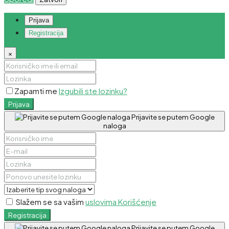
Prijava
Registracija
×
Zapamti me
Izgubili ste lozinku?
Prijava
Prijavite se putem Google
naloga
Slažem se sa vašim
uslovima Korišćenje
Registracija
Prijavite se putem Google