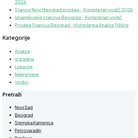
2026
Stanovi Novi Beograd prodaja – Kompletan vodič 2026
Iznajmljivanje stanova Beograd – Kompletan vodič
Prodaja Stanova Beograd – Kompletna Analiza Tržišta
Kategorije
Analize
Izgradnja
Lokacije
Nekretnine
Vodici
Pretraži
Novi Sad
Beograd
Sremska Kamenica
Petrovaradin
Pančevo