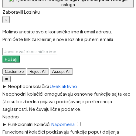
naloga
Zaboravili Lozinku
×
Molimo unesite svoje korisničko ime ili email adresu.
Primićete link za kreiranje nove lozinke putem emaila.
Pošalji
Customize
Reject All
Accept All
✖
►
Neophodni kolačići
Uvek aktivno
Neophodni kolačići omogućavaju osnovne funkcije sajta kao
što su bezbedna prijava i podešavanje preferencija
saglasnosti. Ne čuvaju lične podatke.
Nijedno
►
Funkcionalni kolačići
Napomena
Funkcionalni kolačići podržavaju funkcije poput deljenja