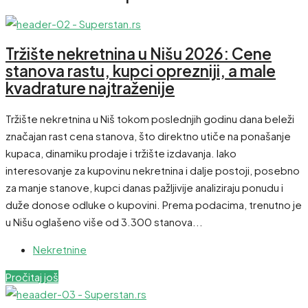
Tržište nekretnina u Nišu 2026: Cene
stanova rastu, kupci oprezniji, a male
kvadrature najtraženije
Tržište nekretnina u Niš tokom poslednjih godinu dana beleži
značajan rast cena stanova, što direktno utiče na ponašanje
kupaca, dinamiku prodaje i tržište izdavanja. Iako
interesovanje za kupovinu nekretnina i dalje postoji, posebno
za manje stanove, kupci danas pažljivije analiziraju ponudu i
duže donose odluke o kupovini. Prema podacima, trenutno je
u Nišu oglašeno više od 3.300 stanova...
Nekretnine
Pročitaj još