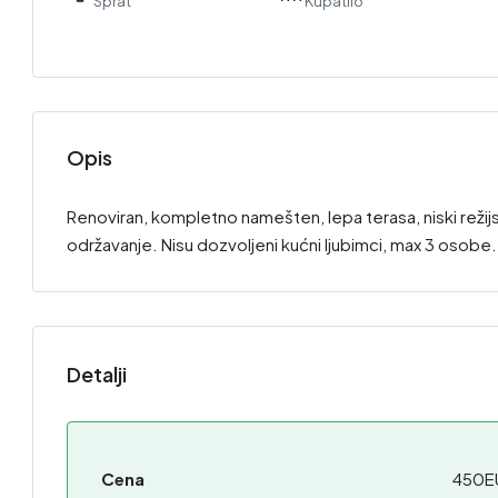
Sprat
Kupatilo
Opis
Renoviran, kompletno namešten, lepa terasa, niski režijski
održavanje. Nisu dozvoljeni kućni ljubimci, max 3 osob
Detalji
Cena
450E