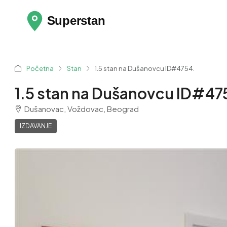
Početna
Stan
1.5 stan na Dušanovcu ID#4754.
1.5 stan na Dušanovcu ID#47
Dušanovac, Voždovac, Beograd
IZDAVANJE