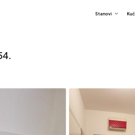
Stanovi
Kuć
54.