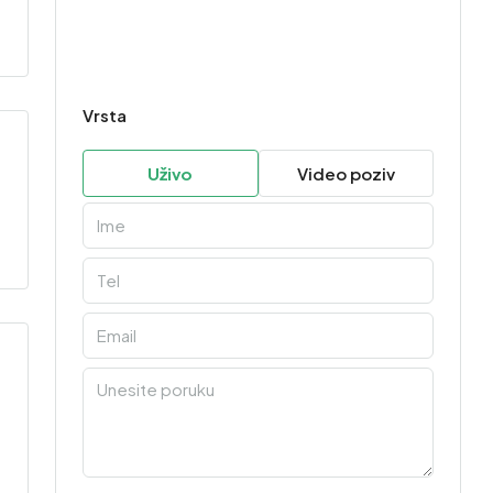
Vrsta
Uživo
Video poziv