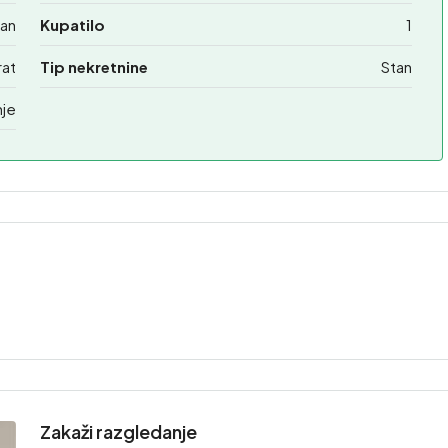
ban
Kupatilo
1
rat
Tip nekretnine
Stan
nje
Zakaži razgledanje