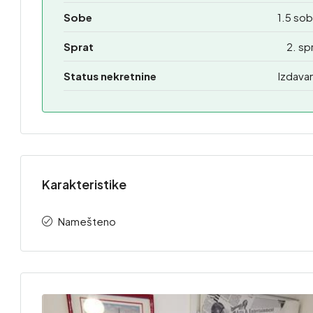
Sobe
1.5 so
Sprat
2. sp
Status nekretnine
Izdava
Karakteristike
Namešteno