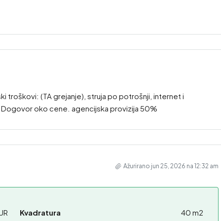
 troškovi: (TA grejanje), struja po potrošnji, internet i
e. Dogovor oko cene. agencijska provizija 50%
Ažurirano jun 25, 2026 na 12:32 am
UR
Kvadratura
40 m2