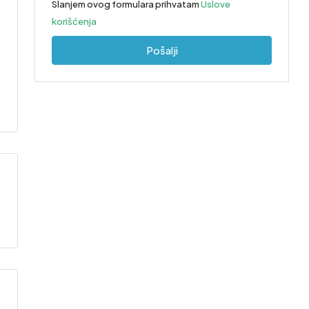
Slanjem ovog formulara prihvatam
Uslove
korišćenja
Pošalji