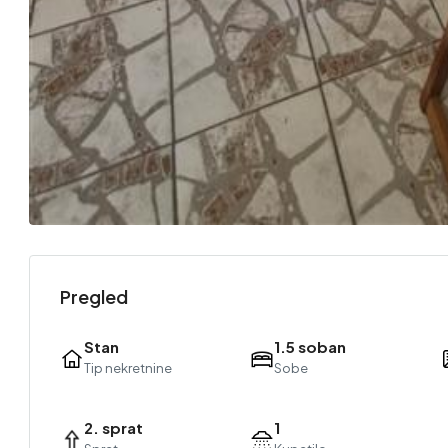
Pregled
Stan
1.5 soban
Tip nekretnine
Sobe
2. sprat
1