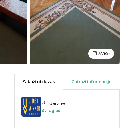
3 Više
Zakaži obilazak
Zatraži informacije
liderviner
Svi oglasi