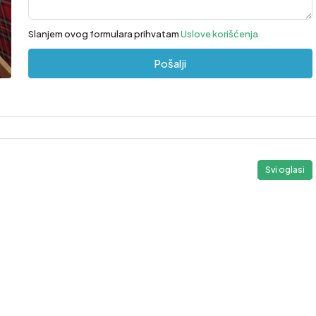
Slanjem ovog formulara prihvatam
Uslove korišćenja
Pošalji
Svi oglasi