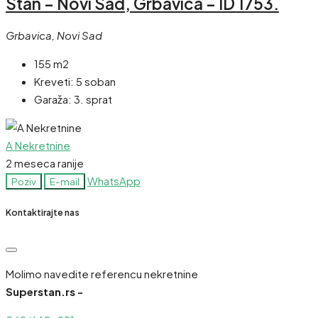
Stan – Novi Sad, Grbavica – ID 1753.
Grbavica, Novi Sad
155 m2
Kreveti:
5 soban
Garaža:
3. sprat
A Nekretnine
2 meseca ranije
WhatsApp
Poziv
E-mail
Kontaktirajte nas
Molimo navedite referencu nekretnine
Superstan.rs -