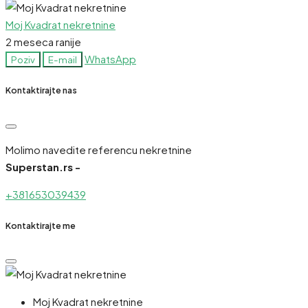
Moj Kvadrat nekretnine
2 meseca ranije
WhatsApp
Poziv
E-mail
Kontaktirajte nas
Molimo navedite referencu nekretnine
Superstan.rs -
+381653039439
Kontaktirajte me
Moj Kvadrat nekretnine