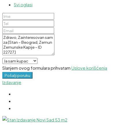
Svi oglasi
Slanjem ovog formulara prihvatam
Uslove korišćenja
Pošalji poruku
Izdavanje