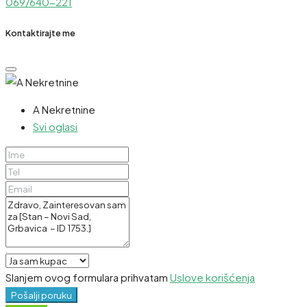
069/640-221
Kontaktirajte me
A Nekretnine
Svi oglasi
Slanjem ovog formulara prihvatam
Uslove korišćenja
Pošalji poruku