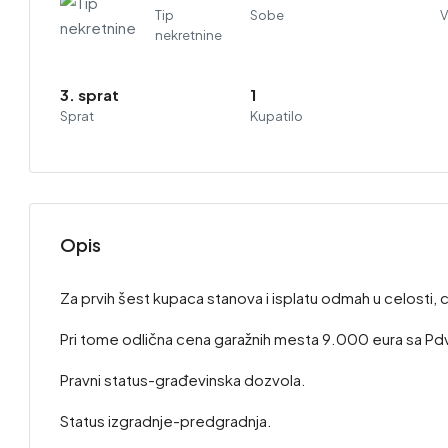
Tip
Sobe
V
nekretnine
3. sprat
1
Sprat
Kupatilo
Opis
Za prvih šest kupaca stanova i isplatu odmah u celosti,
Pri tome odlična cena garažnih mesta 9.000 eura sa P
Pravni status-građevinska dozvola.
Status izgradnje-predgradnja.