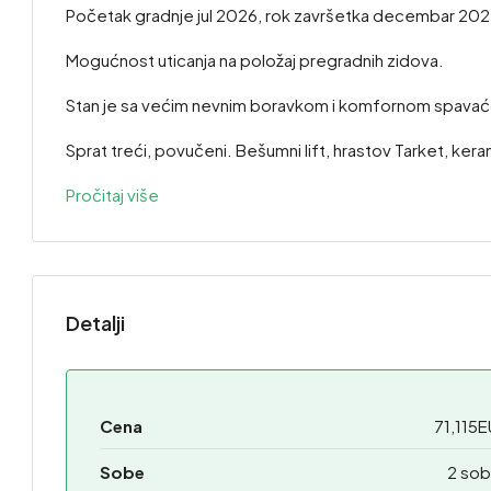
Početak gradnje jul 2026, rok završetka decembar 202
Mogućnost uticanja na položaj pregradnih zidova.
Stan je sa većim nevnim boravkom i komfornom spav
Sprat treći, povučeni. Bešumni lift, hrastov Tarket, kera
Pročitaj više
Detalji
Cena
71,115
Sobe
2 sob