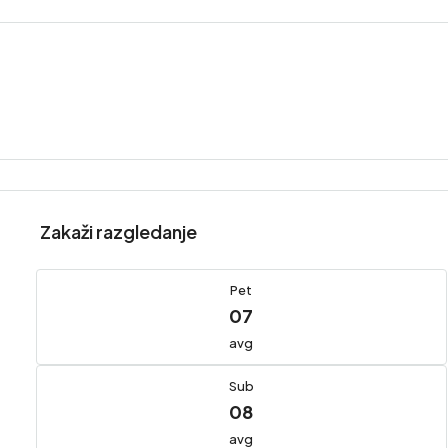
Zakaži razgledanje
Pet
07
avg
Sub
08
avg