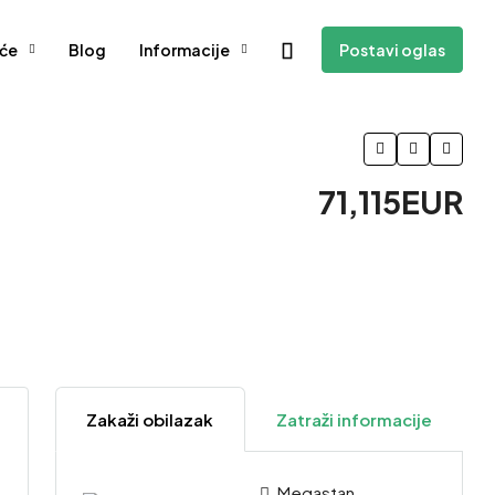
će
Blog
Informacije
Postavi oglas
71,115EUR
Zakaži obilazak
Zatraži informacije
Megastan