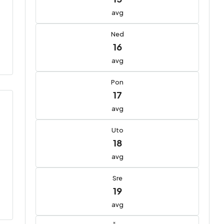
avg
Ned
16
avg
Pon
17
avg
Uto
18
avg
Sre
19
avg