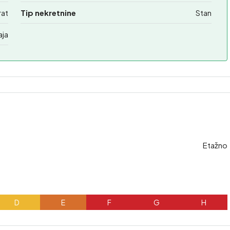
rat
Tip nekretnine
Stan
aja
Etažno
D
E
F
G
H