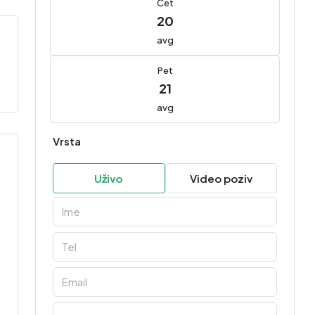
Čet
20
avg
Pet
21
avg
Vrsta
Uživo
Video poziv