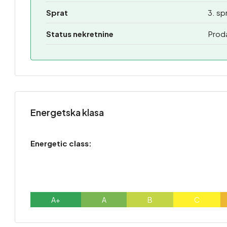
Sprat
3. sp
Status nekretnine
Prod
Energetska klasa
Energetic class:
A+
A
B
C