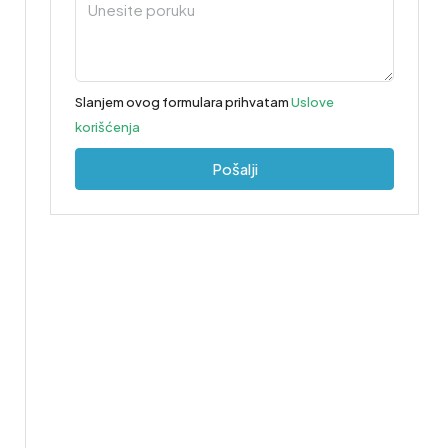
Slanjem ovog formulara prihvatam
Uslove
korišćenja
Pošalji