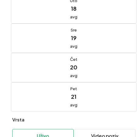
Uto
18
avg
Sre
19
avg
Čet
20
avg
Pet
21
avg
Vrsta
Uživo
Video poziv