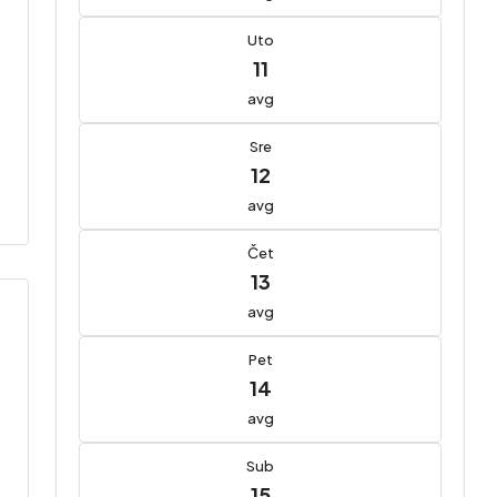
Uto
11
avg
Sre
12
avg
Čet
13
avg
Pet
14
avg
Sub
15