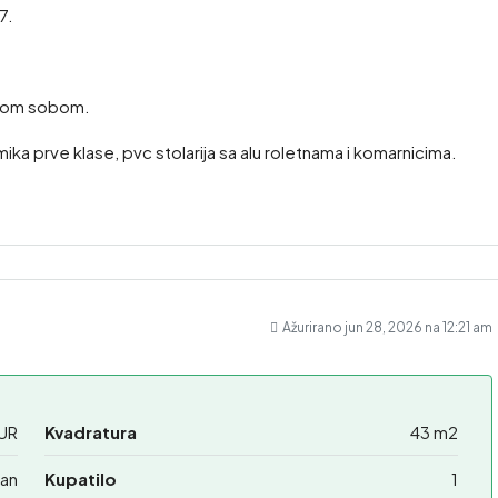
7.
aćom sobom.
mika prve klase, pvc stolarija sa alu roletnama i komarnicima.
Ažurirano jun 28, 2026 na 12:21 am
EUR
Kvadratura
43 m2
an
Kupatilo
1