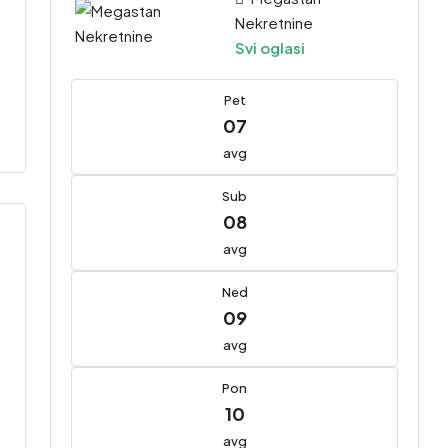
Nekretnine
Svi oglasi
Pet
07
avg
Sub
08
avg
Ned
09
avg
Pon
10
avg