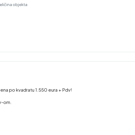
eličina objekta
 cena po kvadratu 1.550 eura + Pdv!
dv-om.