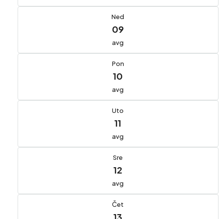
Ned
09
avg
Pon
10
avg
Uto
11
avg
Sre
12
avg
Čet
13