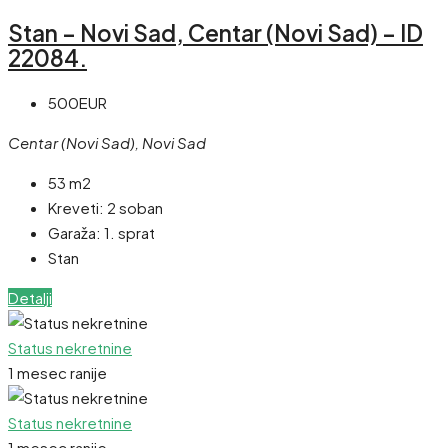
Stan – Novi Sad, Centar (Novi Sad) – ID
22084.
500EUR
Centar (Novi Sad), Novi Sad
53 m2
Kreveti:
2 soban
Garaža:
1. sprat
Stan
Detalji
Status nekretnine
1 mesec ranije
Status nekretnine
1 mesec ranije