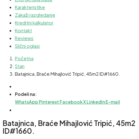
Karakteristike
Zakaži razgledanje
Kreditni kalkulator
Kontakt
Reviews
Slični oglasi
Početna
Stan
Batajnica, Braće Mihajlović Tripić, 45m2 ID#1660.
Podeli na:
WhatsApp
Pinterest
Facebook
X
LinkedIn
E-mail
Batajnica, Braće Mihajlović Tripić, 45m2
ID#1660.