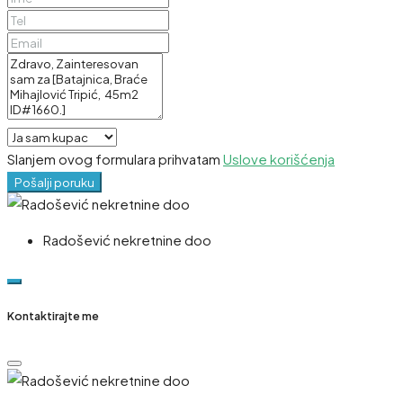
Slanjem ovog formulara prihvatam
Uslove korišćenja
Pošalji poruku
Radošević nekretnine doo
Kontaktirajte me