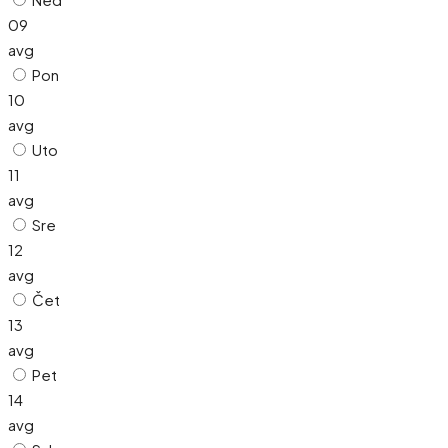
09
avg
Pon
10
avg
Uto
11
avg
Sre
12
avg
Čet
13
avg
Pet
14
avg