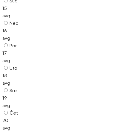
Sub
15
avg
Ned
16
avg
Pon
17
avg
Uto
18
avg
Sre
19
avg
Čet
20
avg