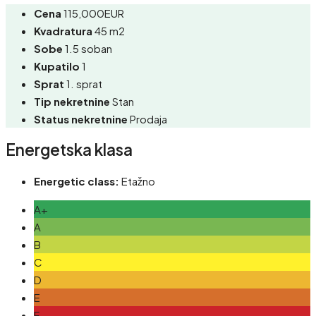
Cena
115,000EUR
Kvadratura
45 m2
Sobe
1.5 soban
Kupatilo
1
Sprat
1. sprat
Tip nekretnine
Stan
Status nekretnine
Prodaja
Energetska klasa
Energetic class:
Etažno
A+
A
B
C
D
E
F