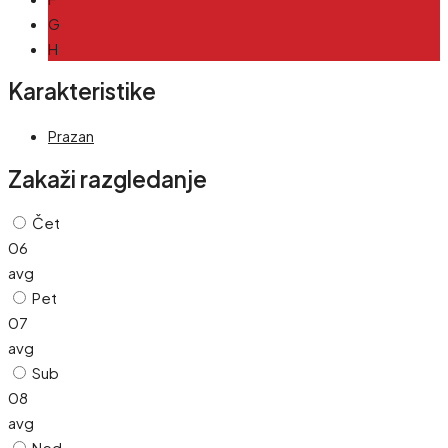
G
H
Karakteristike
Prazan
Zakaži razgledanje
Čet
06
avg
Pet
07
avg
Sub
08
avg
Ned