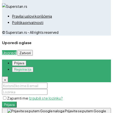
Pravila i uslovi korišćenja
Politika privatnosti
© Superstan.rs - All rights reserved
Uporedi oglase
Uporedi
Zatvori
Prijava
Registracija
×
Zapamti me
Izgubili ste lozinku?
Prijava
Prijavite se putem Google