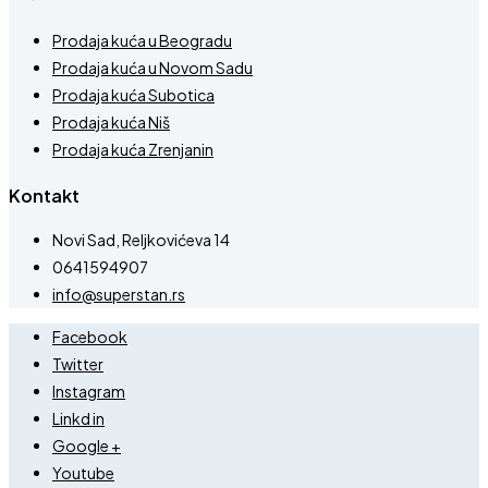
Prodaja kuća u Beogradu
Prodaja kuća u Novom Sadu
Prodaja kuća Subotica
Prodaja kuća Niš
Prodaja kuća Zrenjanin
Kontakt
Novi Sad, Reljkovićeva 14
0641594907
info@superstan.rs
Facebook
Twitter
Instagram
Linkd in
Google +
Youtube