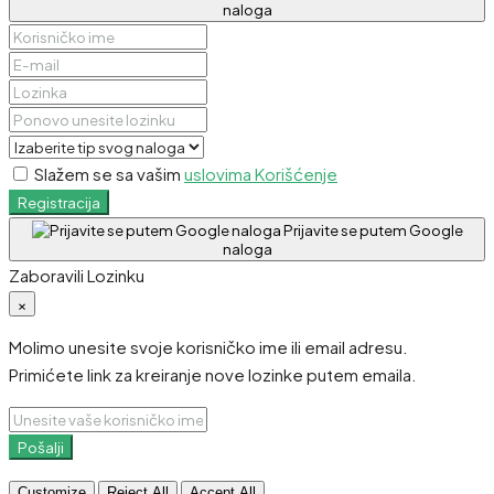
naloga
Slažem se sa vašim
uslovima Korišćenje
Registracija
Prijavite se putem Google
naloga
Zaboravili Lozinku
×
Molimo unesite svoje korisničko ime ili email adresu.
Primićete link za kreiranje nove lozinke putem emaila.
Pošalji
Customize
Reject All
Accept All