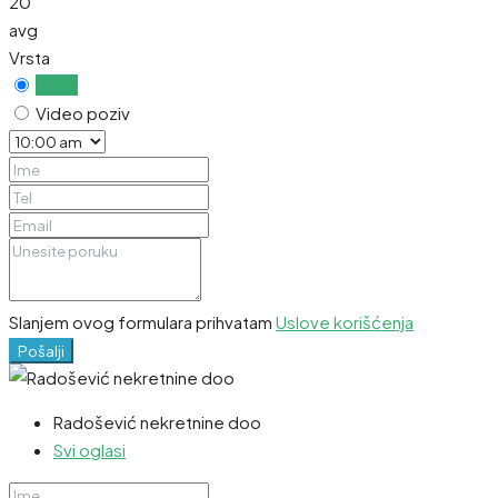
20
avg
Vrsta
Uživo
Video poziv
Slanjem ovog formulara prihvatam
Uslove korišćenja
Pošalji
Radošević nekretnine doo
Svi oglasi