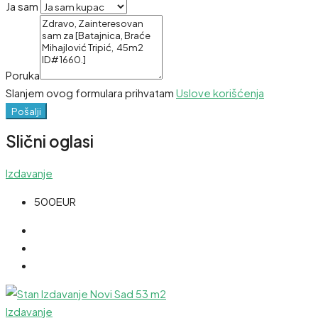
Ja sam
Poruka
Slanjem ovog formulara prihvatam
Uslove korišćenja
Pošalji
Slični oglasi
Izdavanje
500EUR
Izdavanje