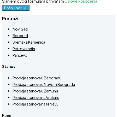
Slanjem ovog formulara prihvatam
Uslove korišćenja
Pošalji poruku
Pretraži
Novi Sad
Beograd
Sremska Kamenica
Petrovaradin
Pančevo
Stanovi
Prodaja stanova u Beogradu
Prodaja stanova u Novom Beogradu
Prodaja stanova u Zemunu
Prodaja stanova na Vračaru
Prodaja stanova na Mirijevu
Kuće