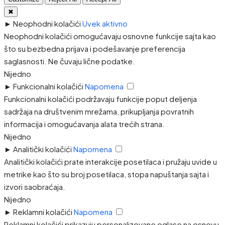
✖
►
Neophodni kolačići
Uvek aktivno
Neophodni kolačići omogućavaju osnovne funkcije sajta kao
što su bezbedna prijava i podešavanje preferencija
saglasnosti. Ne čuvaju lične podatke.
Nijedno
►
Funkcionalni kolačići
Napomena
Funkcionalni kolačići podržavaju funkcije poput deljenja
sadržaja na društvenim mrežama, prikupljanja povratnih
informacija i omogućavanja alata trećih strana.
Nijedno
►
Analitički kolačići
Napomena
Analitički kolačići prate interakcije posetilaca i pružaju uvide u
metrike kao što su broj posetilaca, stopa napuštanja sajta i
izvori saobraćaja.
Nijedno
►
Reklamni kolačići
Napomena
Reklamni kolačići prikazuju personalizovane oglase na osnovu