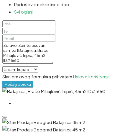
Radošević nekretnine doo
Svi oglasi
Slanjem ovog formulara prihvatam
Uslove korišćenja
Pošalji poruku