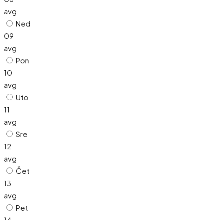
avg
Ned
09
avg
Pon
10
avg
Uto
11
avg
Sre
12
avg
Čet
13
avg
Pet
14