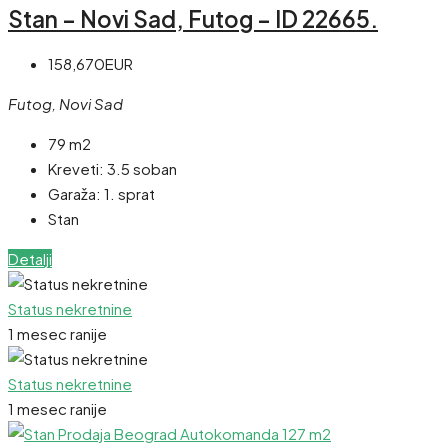
Stan – Novi Sad, Futog – ID 22665.
158,670EUR
Futog, Novi Sad
79 m2
Kreveti:
3.5 soban
Garaža:
1. sprat
Stan
Detalji
Status nekretnine
1 mesec ranije
Status nekretnine
1 mesec ranije