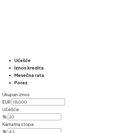
Učešće
Iznos kredita
Mesečna rata
Porez
Ukupan iznos
EUR
Učešće
%
Kamatna stopa
%