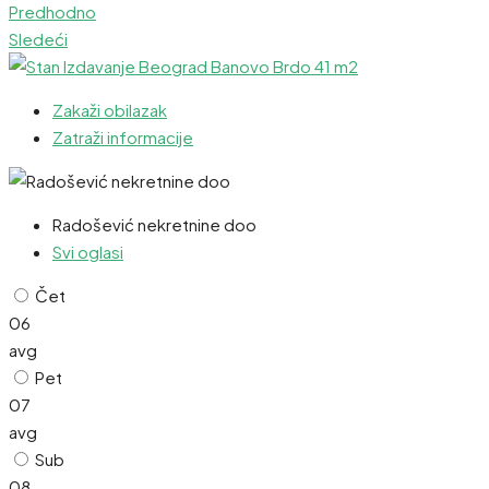
Predhodno
Sledeći
Zakaži obilazak
Zatraži informacije
Radošević nekretnine doo
Svi oglasi
Čet
06
avg
Pet
07
avg
Sub
08