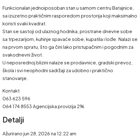
Funkcionalan jednoiposoban stan u samom centru Batajnice,
sa izuzetno praktičnim rasporedom prostorija koji maksimalno
koristi svaki kvadrat.
Stan se sastoji od ulaznog hodnika, prostrane dnevne sobe
sa trpezarijom, kuhinje spavaće sobe, kupatila i lođe. Nalazi se
na prvom spratu, što ga čini lako pristupačnim i pogodnim za
svakodnevni život.
U neposrednoj blizini nalaze se prodavnice, gradski prevoz,
škola i svi neophodni sadržaji za udobno i praktično
stanovanje.
Kontakt
063 623 596
064 174 8553 Agencijska provizija 2%
Detalji
Ažurirano jun 28, 2026 na 12:22 am