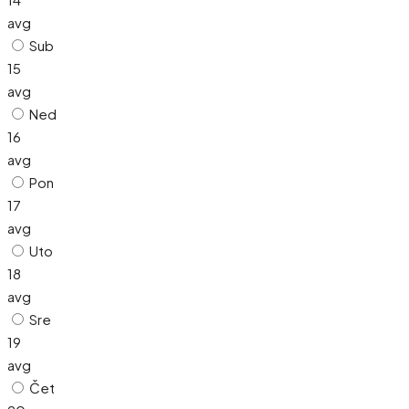
avg
Sub
15
avg
Ned
16
avg
Pon
17
avg
Uto
18
avg
Sre
19
avg
Čet