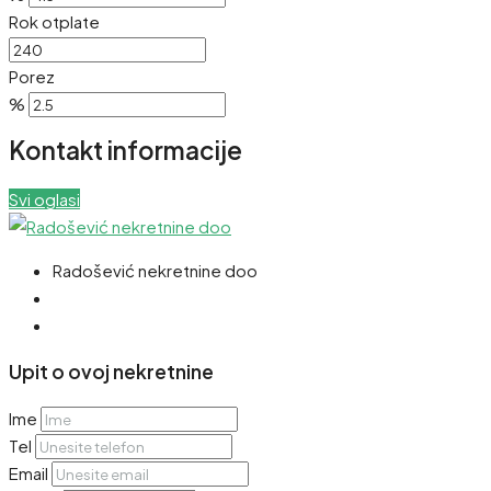
Rok otplate
Porez
%
Kontakt informacije
Svi oglasi
Radošević nekretnine doo
Upit o ovoj nekretnine
Ime
Tel
Email