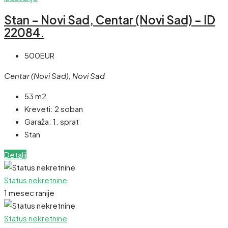
Stan – Novi Sad, Centar (Novi Sad) – ID
22084.
500EUR
Centar (Novi Sad), Novi Sad
53 m2
Kreveti:
2 soban
Garaža:
1. sprat
Stan
Detalji
Status nekretnine
1 mesec ranije
Status nekretnine