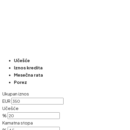
Učešće
Iznos kredita
Mesečna rata
Porez
Ukupan iznos
EUR
Učešće
%
Kamatna stopa
%