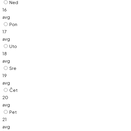
Ned
16
avg
Pon
17
avg
Uto
18
avg
Sre
19
avg
Čet
20
avg
Pet
21
avg