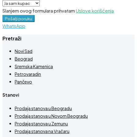
Slanjem ovog formulara prihvatam
Uslove korišćenja
Pošalji poruku
WhatsApp
Pretraži
Novi Sad
Beograd
Sremska Kamenica
Petrovaradin
Pančevo
Stanovi
Prodaja stanova u Beogradu
Prodaja stanova u Novom Beogradu
Prodaja stanova u Zemunu
Prodaja stanova na Vračaru