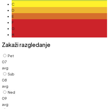
C
D
E
F
G
H
Zakaži razgledanje
Pet
07
avg
Sub
08
avg
Ned
09
avg