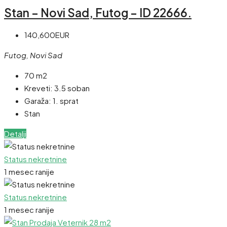
Stan – Novi Sad, Futog – ID 22666.
140,600EUR
Futog, Novi Sad
70 m2
Kreveti:
3.5 soban
Garaža:
1. sprat
Stan
Detalji
Status nekretnine
1 mesec ranije
Status nekretnine
1 mesec ranije