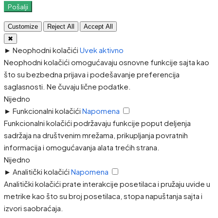
Pošalji
Customize
Reject All
Accept All
✖
►
Neophodni kolačići
Uvek aktivno
Neophodni kolačići omogućavaju osnovne funkcije sajta kao
što su bezbedna prijava i podešavanje preferencija
saglasnosti. Ne čuvaju lične podatke.
Nijedno
►
Funkcionalni kolačići
Napomena
Funkcionalni kolačići podržavaju funkcije poput deljenja
sadržaja na društvenim mrežama, prikupljanja povratnih
informacija i omogućavanja alata trećih strana.
Nijedno
►
Analitički kolačići
Napomena
Analitički kolačići prate interakcije posetilaca i pružaju uvide u
metrike kao što su broj posetilaca, stopa napuštanja sajta i
izvori saobraćaja.