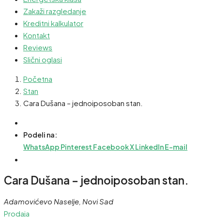
Zakaži razgledanje
Kreditni kalkulator
Kontakt
Reviews
Slični oglasi
Početna
Stan
Cara Dušana – jednoiposoban stan.
Podeli na:
WhatsApp
Pinterest
Facebook
X
LinkedIn
E-mail
Cara Dušana – jednoiposoban stan.
Adamovićevo Naselje, Novi Sad
Prodaja