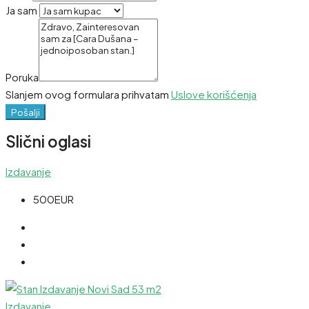
Ja sam
Poruka
Slanjem ovog formulara prihvatam
Uslove korišćenja
Pošalji
Slični oglasi
Izdavanje
500EUR
Izdavanje