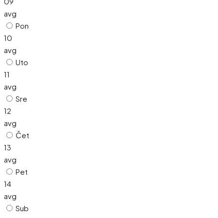
09
avg
Pon
10
avg
Uto
11
avg
Sre
12
avg
Čet
13
avg
Pet
14
avg
Sub