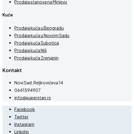
Prodaja stanova na Mirijevu
Kuće
Prodaja kuća u Beogradu
Prodaja kuća u Novom Sadu
Prodaja kuća Subotica
Prodaja kuća Niš
Prodaja kuća Zrenjanin
Kontakt
Novi Sad, Reljkovićeva 14
0641594907
info@superstan.rs
Facebook
Twitter
Instagram
Linkd in