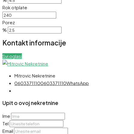
Rok otplate
Porez
%
Kontakt informacije
Svi oglasi
Mitrovic Nekretnine
0603371110
0603371110
WhatsApp
Upit o ovoj nekretnine
Ime
Tel
Email