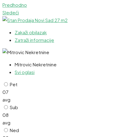
Predhodno
Sledeći
Zakaži obilazak
Zatraži informacije
Mitrovic Nekretnine
Svi oglasi
Pet
07
avg
Sub
08
avg
Ned