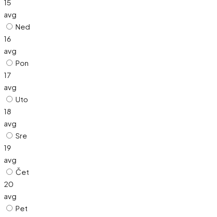
15
avg
Ned
16
avg
Pon
17
avg
Uto
18
avg
Sre
19
avg
Čet
20
avg
Pet