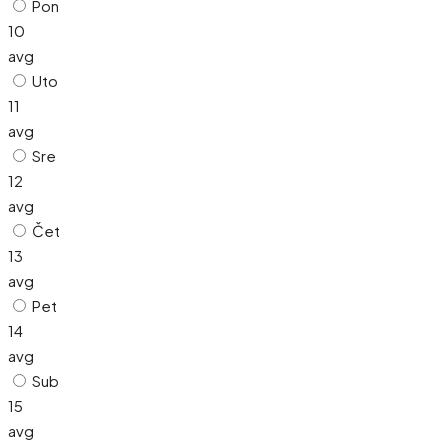
Pon
10
avg
Uto
11
avg
Sre
12
avg
Čet
13
avg
Pet
14
avg
Sub
15
avg