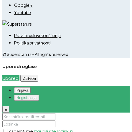
Google +
Youtube
Pravila i uslovi korišćenja
Politika privatnosti
© Superstan.rs - All rights reserved
Uporedi oglase
Uporedi
Zatvori
Prijava
Registracija
×
Zapamti me
Izgubili ste lozinku?