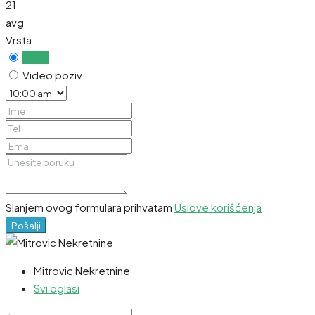
21
avg
Vrsta
Uživo
Video poziv
Slanjem ovog formulara prihvatam
Uslove korišćenja
Pošalji
Mitrovic Nekretnine
Svi oglasi