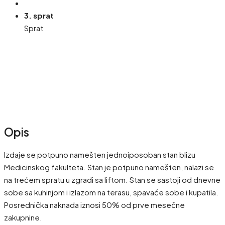
3. sprat
Sprat
Opis
Izdaje se potpuno namešten jednoiposoban stan blizu
Medicinskog fakulteta. Stan je potpuno namešten, nalazi se
na trećem spratu u zgradi sa liftom. Stan se sastoji od dnevne
sobe sa kuhinjom i izlazom na terasu, spavaće sobe i kupatila.
Posrednička naknada iznosi 50% od prve mesečne
zakupnine.