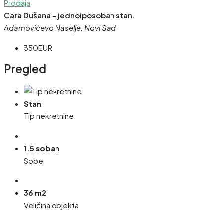
Prodaja
Cara Dušana – jednoiposoban stan.
Adamovićevo Naselje, Novi Sad
350EUR
Pregled
Stan
Tip nekretnine
1.5 soban
Sobe
36 m2
Veličina objekta