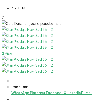
350EUR
7
2 Više
Podeli na:
WhatsApp
Pinterest
Facebook
X
LinkedIn
E-mail