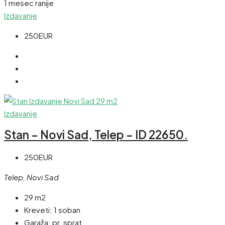
1 mesec ranije
Izdavanje
250EUR
Izdavanje
Stan – Novi Sad, Telep – ID 22650.
250EUR
Telep, Novi Sad
29 m2
Kreveti:
1 soban
Garaža:
pr. sprat