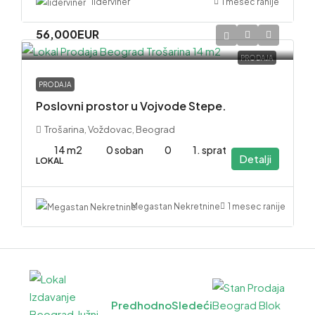
1 mesec ranije
liderviner
56,000EUR
PRODAJA
PRODAJA
Poslovni prostor u Vojvode Stepe.
Trošarina, Voždovac, Beograd
14 m2
0 soban
0
1. sprat
Detalji
LOKAL
1 mesec ranije
Megastan Nekretnine
Predhodno
Sledeći