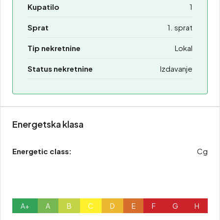
Kupatilo
1
Sprat
1. sprat
Tip nekretnine
Lokal
Status nekretnine
Izdavanje
Energetska klasa
Energetic class:
Cg
A+
A
B
C
D
E
F
G
H