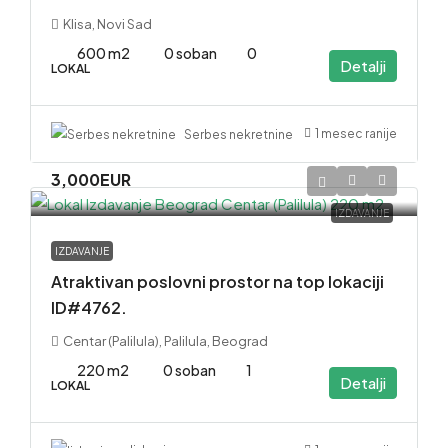
Klisa, Novi Sad
600 m2
0 soban
0
Detalji
LOKAL
1 mesec ranije
Serbes nekretnine
3,000EUR
IZDAVANJE
IZDAVANJE
Atraktivan poslovni prostor na top lokaciji
ID#4762.
Centar (Palilula), Palilula, Beograd
220 m2
0 soban
1
Detalji
LOKAL