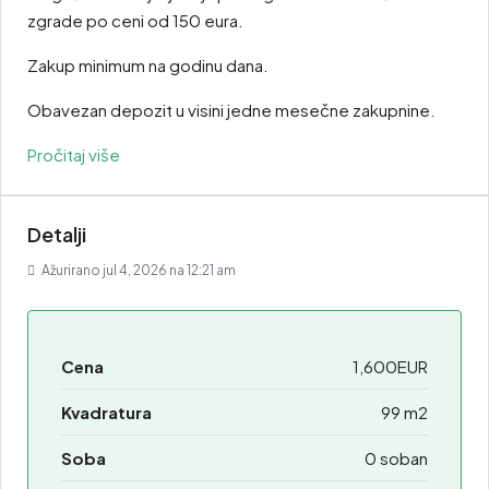
zgrade po ceni od 150 eura.
Zakup minimum na godinu dana.
Obavezan depozit u visini jedne mesečne zakupnine.
Pročitaj više
Detalji
Ažurirano jul 4, 2026 na 12:21 am
Cena
1,600EUR
Kvadratura
99 m2
Soba
0 soban