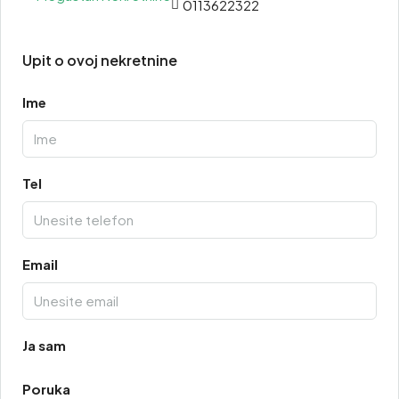
0113622322
Upit o ovoj nekretnine
Ime
Tel
Email
Ja sam
Poruka