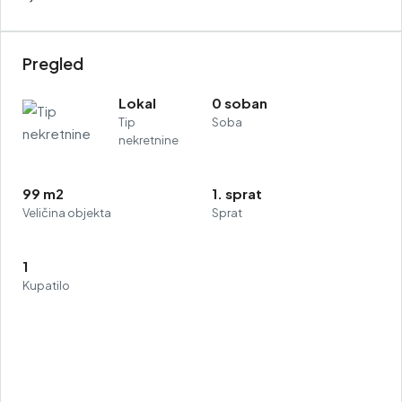
Pregled
Lokal
0 soban
Tip
Soba
nekretnine
99 m2
1. sprat
Veličina objekta
Sprat
1
Kupatilo