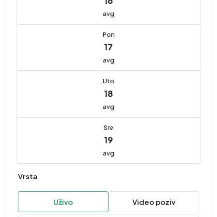
16
avg
Pon
17
avg
Uto
18
avg
Sre
19
avg
Vrsta
Uživo
Video poziv