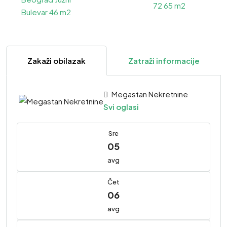
Zakaži obilazak
Zatraži informacije
Megastan Nekretnine
Svi oglasi
Sre
05
avg
Čet
06
avg