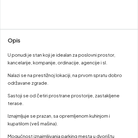
Opis
U ponudi je stan koji je idealan za poslovni prostor,
kancelarije, kompanije, ordinacije, agencije i sl.
Nalazi se na prestižnoj lokaciji, na prvom spratu dobro
održavane zgrade.
Sastoji se od četiri prostrane prostorije, zastakljene
terase.
Iznajmljuje se prazan, sa opremljenom kuhinjom i
kupatilom (veš mašina).
Mogućnost iznajmljivanja parking mesta u dvorištu