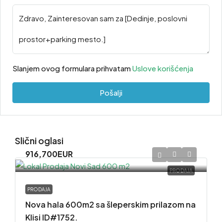
Slanjem ovog formulara prihvatam
Uslove korišćenja
Pošalji
Slični oglasi
916,700EUR
PRODAJA
PRODAJA
Nova hala 600m2 sa šleperskim prilazom na
Klisi ID#1752.