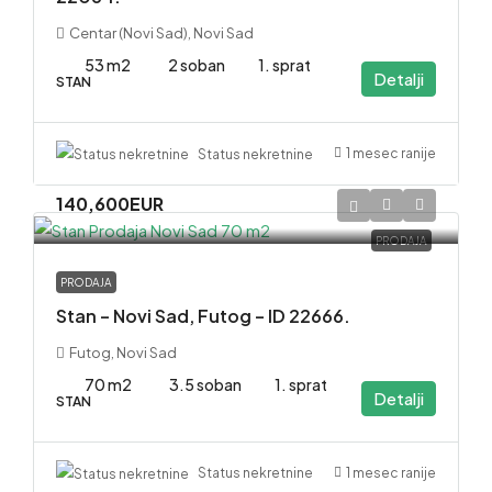
Centar (Novi Sad), Novi Sad
53 m2
2 soban
1. sprat
Detalji
STAN
1 mesec ranije
Status nekretnine
140,600EUR
PRODAJA
PRODAJA
Stan – Novi Sad, Futog – ID 22666.
Futog, Novi Sad
70 m2
3.5 soban
1. sprat
Detalji
STAN
1 mesec ranije
Status nekretnine