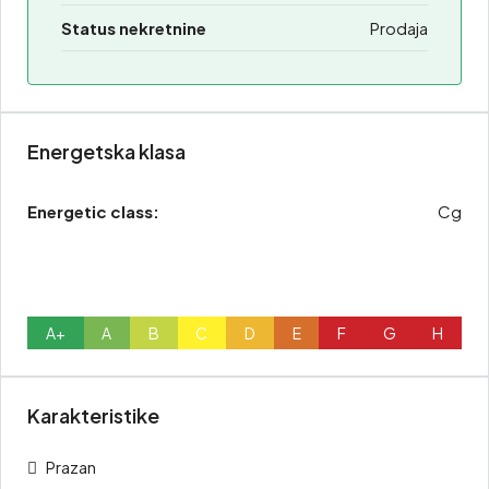
Status nekretnine
Prodaja
Energetska klasa
Energetic class:
Cg
A+
A
B
C
D
E
F
G
H
Karakteristike
Prazan