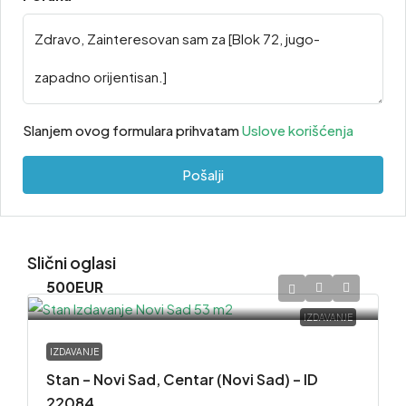
Slanjem ovog formulara prihvatam
Uslove korišćenja
Pošalji
Slični oglasi
500EUR
IZDAVANJE
IZDAVANJE
Stan – Novi Sad, Centar (Novi Sad) – ID
22084.