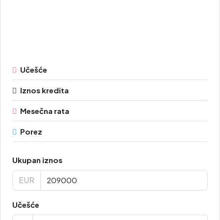
Učešće
Iznos kredita
Mesečna rata
Porez
Ukupan iznos
EUR
Učešće