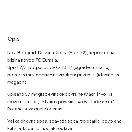
Opis
Novi Beograd, Dr Ivana Ribara (Blok 72), neposredna
blizina novog TC Eurasia.
Sprat 7/7, potpuno nov OTIS lift (ugrađen u martu),
prostran i suv podrum na visokom prizemlju (idealno za
magacin).
Upisano 57 m² građevinske površine (vlasništvo 1/1,
može na kredit). Stvarna površina sa dve lođe 65 m².
Potencijal za dupleks iznad.
Velika dnevna soba, spavaća soba, trpezarija, odvojena
kuhinja, kupatilo, hodnik i ostava.