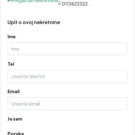
0113622322
Upit o ovoj nekretnine
Ime
Tel
Email
Ja sam
Poruka