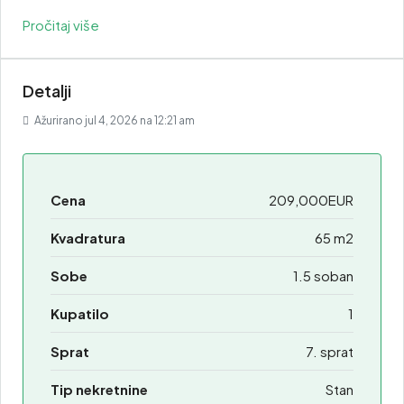
Pročitaj više
Detalji
Ažurirano jul 4, 2026 na 12:21 am
Cena
209,000EUR
Kvadratura
65 m2
Sobe
1.5 soban
Kupatilo
1
Sprat
7. sprat
Tip nekretnine
Stan