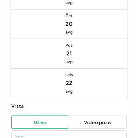
avg
Čet
20
avg
Pet
21
avg
Sub
22
avg
Vrsta
Uživo
Video poziv