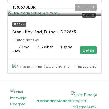
158,670EUR
PRODAJA
PRODAJA
Stan – Novi Sad, Futog – ID 22665.
Futog, Novi Sad
79 m2
3.5 soban
1. sprat
Detalji
STAN
1 mesec ranije
Status nekretnine
Predhodno
Sledeći