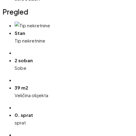
Pregled
Stan
Tip nekretnine
2 soban
Sobe
39 m2
Veličina objekta
0. sprat
sprat