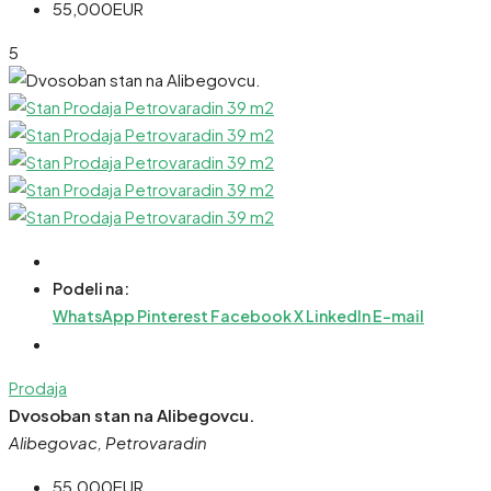
55,000EUR
5
Podeli na:
WhatsApp
Pinterest
Facebook
X
LinkedIn
E-mail
Prodaja
Dvosoban stan na Alibegovcu.
Alibegovac, Petrovaradin
55,000EUR