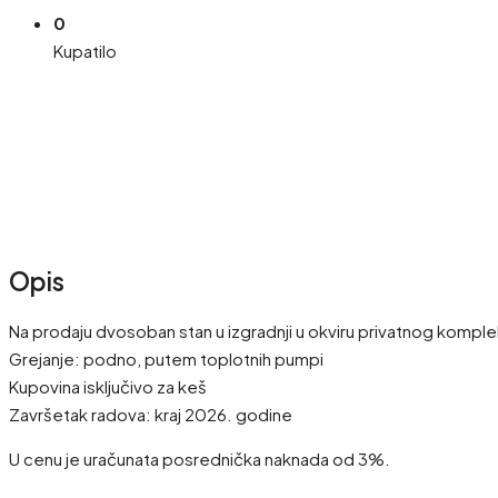
0
Kupatilo
Opis
Na prodaju dvosoban stan u izgradnji u okviru privatnog komplek
Grejanje: podno, putem toplotnih pumpi
Kupovina isključivo za keš
Završetak radova: kraj 2026. godine
U cenu je uračunata posrednička naknada od 3%.