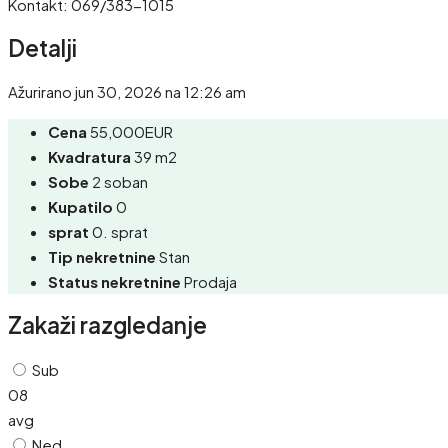
Kontakt: 069/383-1015
Detalji
Ažurirano jun 30, 2026 na 12:26 am
Cena
55,000EUR
Kvadratura
39 m2
Sobe
2 soban
Kupatilo
0
sprat
0. sprat
Tip nekretnine
Stan
Status nekretnine
Prodaja
Zakaži razgledanje
Sub
08
avg
Ned