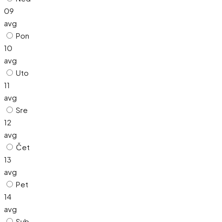
09
avg
Pon
10
avg
Uto
11
avg
Sre
12
avg
Čet
13
avg
Pet
14
avg
Sub