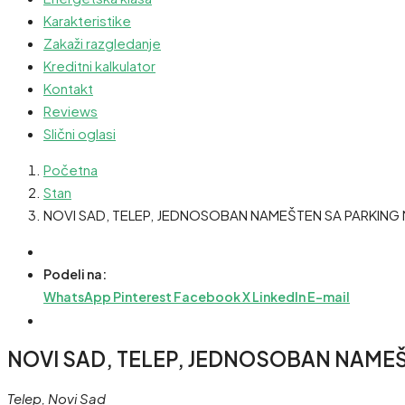
Karakteristike
Zakaži razgledanje
Kreditni kalkulator
Kontakt
Reviews
Slični oglasi
Početna
Stan
NOVI SAD, TELEP, JEDNOSOBAN NAMEŠTEN SA PARKING 
Podeli na:
WhatsApp
Pinterest
Facebook
X
LinkedIn
E-mail
NOVI SAD, TELEP, JEDNOSOBAN NAMEŠ
Telep, Novi Sad