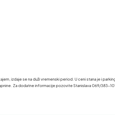
, izdaje se na duži vremenski period. U ceni stana je i parking 
pnine. Za dodatne informacije pozovite Stanislava 069/383-10