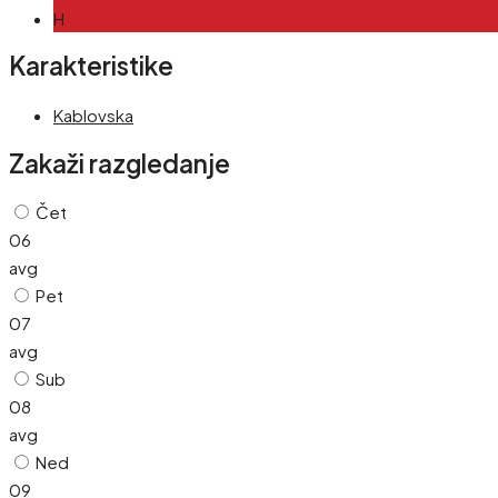
H
Karakteristike
Kablovska
Zakaži razgledanje
Čet
06
avg
Pet
07
avg
Sub
08
avg
Ned
09