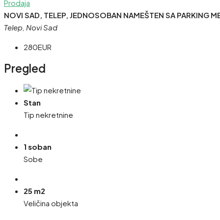
Prodaja
NOVI SAD, TELEP, JEDNOSOBAN NAMEŠTEN SA PARKING ME
Telep, Novi Sad
280EUR
Pregled
Stan
Tip nekretnine
1 soban
Sobe
25 m2
Veličina objekta