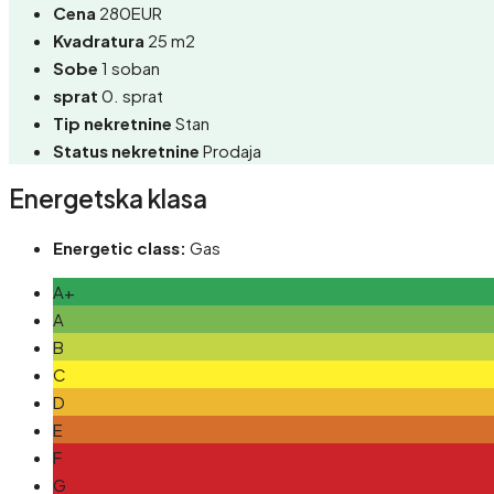
Cena
280EUR
Kvadratura
25 m2
Sobe
1 soban
sprat
0. sprat
Tip nekretnine
Stan
Status nekretnine
Prodaja
Energetska klasa
Energetic class:
Gas
A+
A
B
C
D
E
F
G