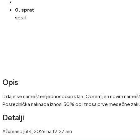
0. sprat
sprat
Opis
Izdaje se namešten jednosoban stan. Opremljen novim nameštajem
Posrednička naknada iznosi 50% od iznosa prve mesečne zaku
Detalji
Ažurirano jul 4, 2026 na 12:27 am