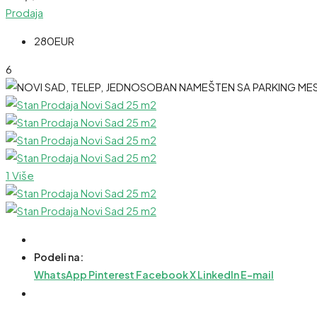
Prodaja
280EUR
6
1 Više
Podeli na:
WhatsApp
Pinterest
Facebook
X
LinkedIn
E-mail