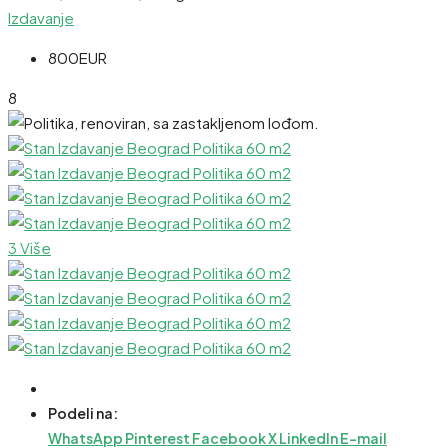
Izdavanje
800EUR
8
3 Više
Podeli na:
WhatsApp
Pinterest
Facebook
X
LinkedIn
E-mail