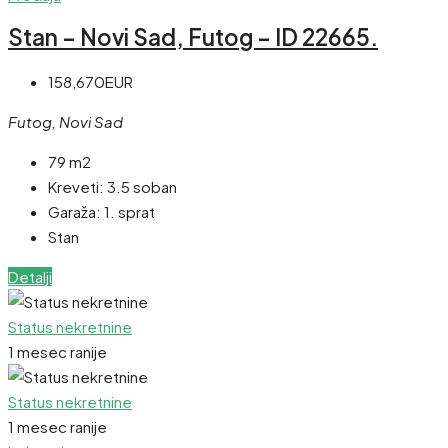
Stan – Novi Sad, Futog – ID 22665.
158,670EUR
Futog, Novi Sad
79 m2
Kreveti:
3.5 soban
Garaža:
1. sprat
Stan
Detalji
Status nekretnine
1 mesec ranije
Status nekretnine
1 mesec ranije