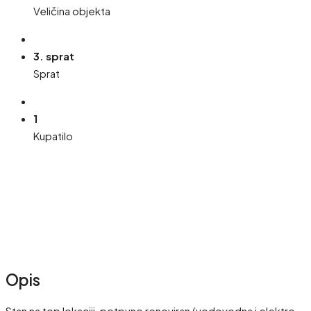
Veličina objekta
3. sprat
Sprat
1
Kupatilo
Opis
Stan na top lokaciji, potpuno renoviran (vodovodna i elektro