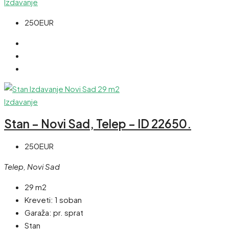
Izdavanje
250EUR
Izdavanje
Stan – Novi Sad, Telep – ID 22650.
250EUR
Telep, Novi Sad
29 m2
Kreveti:
1 soban
Garaža:
pr. sprat
Stan