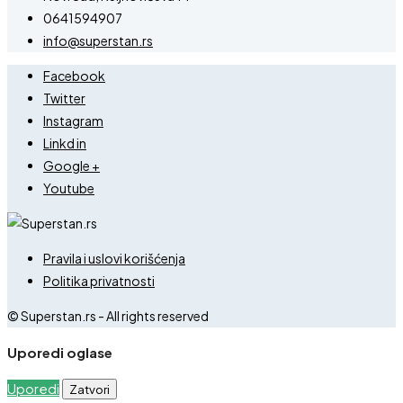
0641594907
info@superstan.rs
Facebook
Twitter
Instagram
Linkd in
Google +
Youtube
Pravila i uslovi korišćenja
Politika privatnosti
© Superstan.rs - All rights reserved
Uporedi oglase
Uporedi
Zatvori