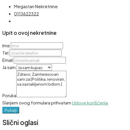
Megastan Nekretnine
0113622322
Upit o ovoj nekretnine
Ime
Tel
Email
Ja sam
Poruka
Slanjem ovog formulara prihvatam
Uslove korišćenja
Pošalji
Slični oglasi