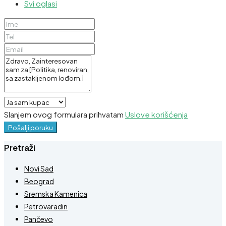
Svi oglasi
Slanjem ovog formulara prihvatam
Uslove korišćenja
Pošalji poruku
Pretraži
Novi Sad
Beograd
Sremska Kamenica
Petrovaradin
Pančevo