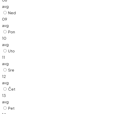
avg
Ned
09
avg
Pon
10
avg
Uto
11
avg
Sre
12
avg
Čet
13
avg
Pet