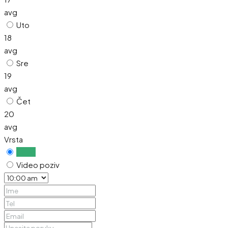
avg
Uto
18
avg
Sre
19
avg
Čet
20
avg
Vrsta
Uživo
Video poziv