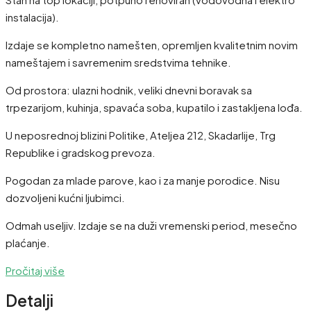
instalacija).
Izdaje se kompletno namešten, opremljen kvalitetnim novim
nameštajem i savremenim sredstvima tehnike.
Od prostora: ulazni hodnik, veliki dnevni boravak sa
trpezarijom, kuhinja, spavaća soba, kupatilo i zastakljena lođa.
U neposrednoj blizini Politike, Ateljea 212, Skadarlije, Trg
Republike i gradskog prevoza.
Pogodan za mlade parove, kao i za manje porodice. Nisu
dozvoljeni kućni ljubimci.
Odmah useljiv. Izdaje se na duži vremenski period, mesečno
plaćanje.
Pročitaj više
Detalji