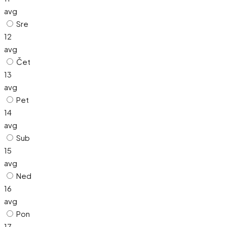
avg
Sre
12
avg
Čet
13
avg
Pet
14
avg
Sub
15
avg
Ned
16
avg
Pon
17