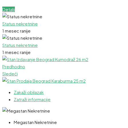
Detalji
Status nekretnine
1 mesec ranije
Status nekretnine
1 mesec ranije
Predhodno
Sledeći
Zakaži obilazak
Zatraži informacije
Megastan Nekretnine