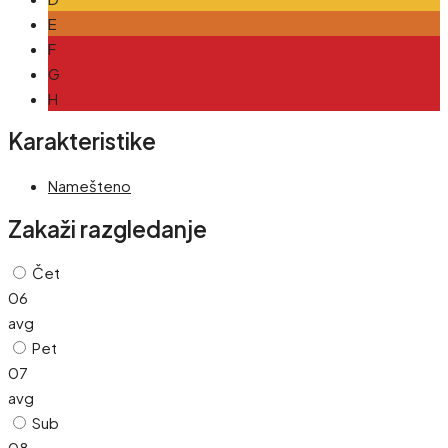
E
F
G
H
Karakteristike
Namešteno
Zakaži razgledanje
Čet
06
avg
Pet
07
avg
Sub
08