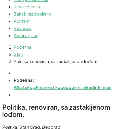
Karakteristike
Zakaži razgledanje
Kontakt
Reviews
Slični oglasi
Početna
Stan
Politika, renoviran, sa zastakljenom lođom.
Podeli na:
WhatsApp
Pinterest
Facebook
X
LinkedIn
E-mail
Politika, renoviran, sa zastakljenom
lođom.
Politika, Stari Grad, Beograd