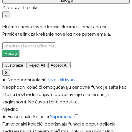
naloga
Zaboravili Lozinku
×
Molimo unesite svoje korisničko ime ili email adresu.
Primićete link za kreiranje nove lozinke putem emaila.
Pošalji
Customize
Reject All
Accept All
✖
►
Neophodni kolačići
Uvek aktivno
Neophodni kolačići omogućavaju osnovne funkcije sajta kao
što su bezbedna prijava i podešavanje preferencija
saglasnosti. Ne čuvaju lične podatke.
Nijedno
►
Funkcionalni kolačići
Napomena
Funkcionalni kolačići podržavaju funkcije poput deljenja
sadržaja na društvenim mrežama, prikupljanja povratnih