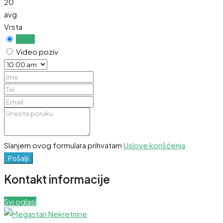
20
avg
Vrsta
Uživo
Video poziv
Slanjem ovog formulara prihvatam
Uslove korišćenja
Pošalji
Kontakt informacije
Svi oglasi