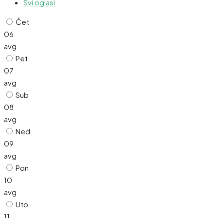
Svi oglasi
Čet
06
avg
Pet
07
avg
Sub
08
avg
Ned
09
avg
Pon
10
avg
Uto
11