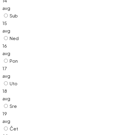
14
avg
Sub
15
avg
Ned
16
avg
Pon
17
avg
Uto
18
avg
Sre
19
avg
Čet