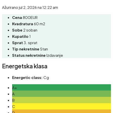
Ažurirano jul 2, 2026 na 12:22 am
Cena
800EUR
Kvadratura
60 m2
Sobe
2 soban
Kupatilo
1
Sprat
3. sprat
Tip nekretnine
Stan
Status nekretnine
Izdavanje
Energetska klasa
Energetic class:
Cg
A+
A
B
C
D