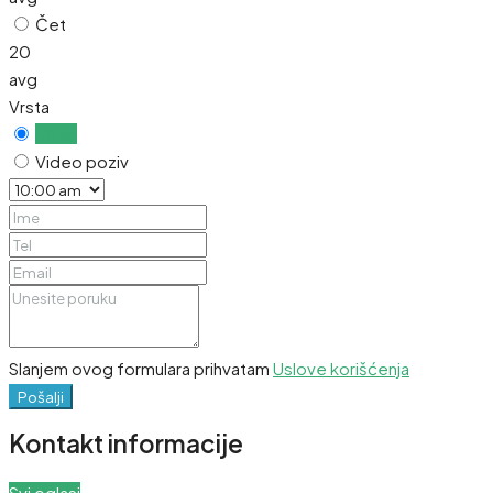
Čet
20
avg
Vrsta
Uživo
Video poziv
Slanjem ovog formulara prihvatam
Uslove korišćenja
Pošalji
Kontakt informacije
Svi oglasi