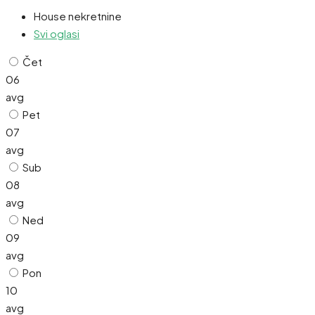
House nekretnine
Svi oglasi
Čet
06
avg
Pet
07
avg
Sub
08
avg
Ned
09
avg
Pon
10
avg