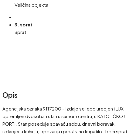
Veličina objekta
3. sprat
Sprat
Opis
Agencijska oznaka 9117200 – Izdaje se lepo uredjen i LUX
opremljen dvosoban stan u samom centru, u KATOLIČKOJ
PORTI. Stan poseduje spavaću sobu, dnevni boravak,
izdvojenu kuhinju, trpezariju i prostrano kupatilo. Treći sprat,