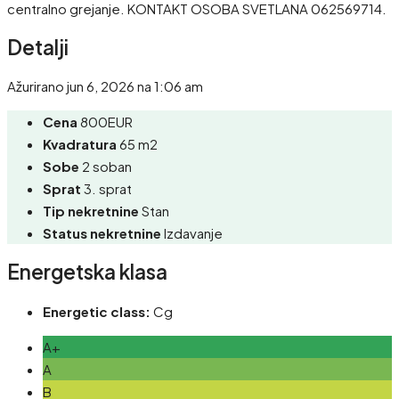
centralno grejanje. KONTAKT OSOBA SVETLANA 062569714.
Detalji
Ažurirano jun 6, 2026 na 1:06 am
Cena
800EUR
Kvadratura
65 m2
Sobe
2 soban
Sprat
3. sprat
Tip nekretnine
Stan
Status nekretnine
Izdavanje
Energetska klasa
Energetic class:
Cg
A+
A
B