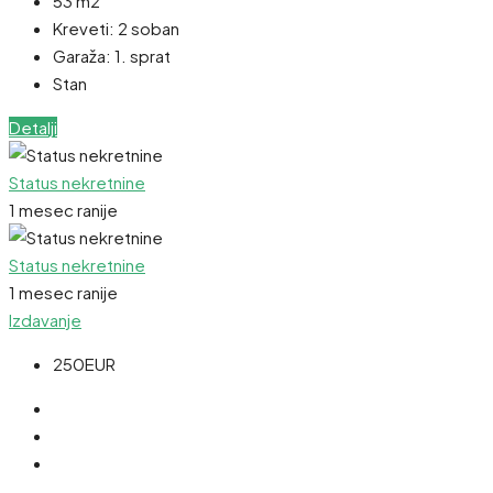
53 m2
Kreveti:
2 soban
Garaža:
1. sprat
Stan
Detalji
Status nekretnine
1 mesec ranije
Status nekretnine
1 mesec ranije
Izdavanje
250EUR