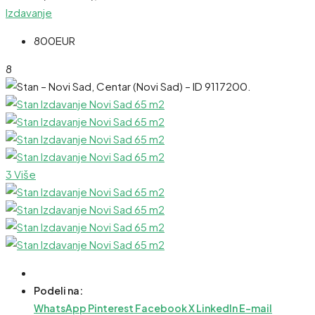
Izdavanje
800EUR
8
3 Više
Podeli na:
WhatsApp
Pinterest
Facebook
X
LinkedIn
E-mail