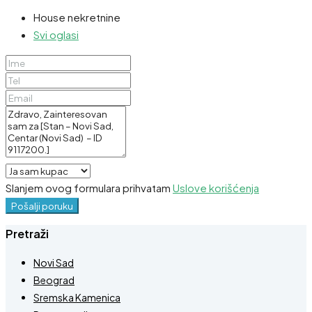
House nekretnine
Svi oglasi
Slanjem ovog formulara prihvatam
Uslove korišćenja
Pošalji poruku
Pretraži
Novi Sad
Beograd
Sremska Kamenica