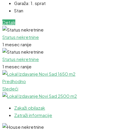
Garaža:
1. sprat
Stan
Detalji
Status nekretnine
1 mesec ranije
Status nekretnine
1 mesec ranije
Predhodno
Sledeći
Zakaži obilazak
Zatraži informacije