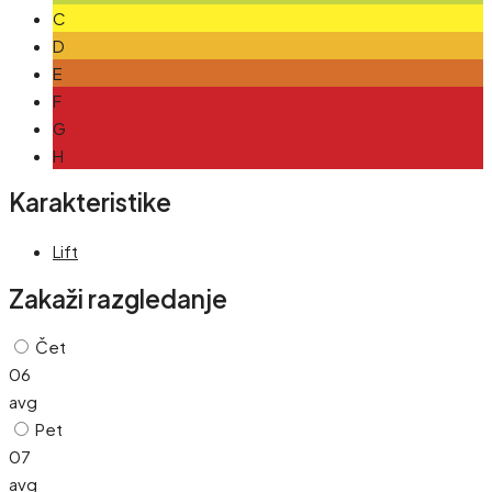
C
D
E
F
G
H
Karakteristike
Lift
Zakaži razgledanje
Čet
06
avg
Pet
07
avg