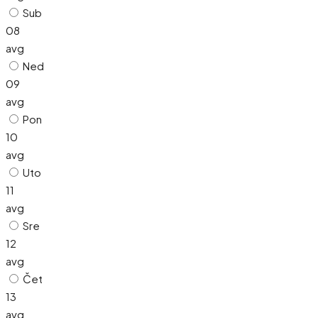
Sub
08
avg
Ned
09
avg
Pon
10
avg
Uto
11
avg
Sre
12
avg
Čet
13
avg