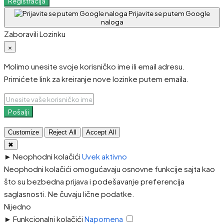
Registracija
Prijavite se putem Google
naloga
Zaboravili Lozinku
×
Molimo unesite svoje korisničko ime ili email adresu.
Primićete link za kreiranje nove lozinke putem emaila.
Pošalji
Customize
Reject All
Accept All
✖
►
Neophodni kolačići
Uvek aktivno
Neophodni kolačići omogućavaju osnovne funkcije sajta kao
što su bezbedna prijava i podešavanje preferencija
saglasnosti. Ne čuvaju lične podatke.
Nijedno
►
Funkcionalni kolačići
Napomena