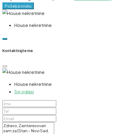
Pošalji poruku
House nekretnine
Kontaktirajte me
House nekretnine
Svi oglasi