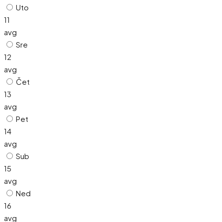
Uto
11
avg
Sre
12
avg
Čet
13
avg
Pet
14
avg
Sub
15
avg
Ned
16
avg