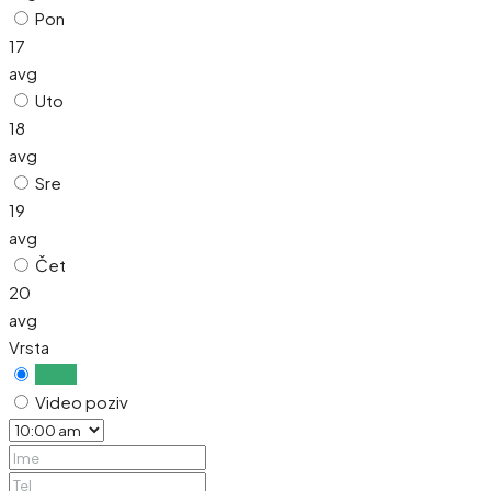
Pon
17
avg
Uto
18
avg
Sre
19
avg
Čet
20
avg
Vrsta
Uživo
Video poziv