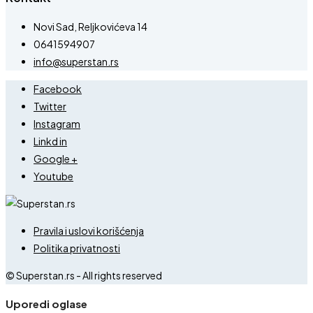
Novi Sad, Reljkovićeva 14
0641594907
info@superstan.rs
Facebook
Twitter
Instagram
Linkd in
Google +
Youtube
Pravila i uslovi korišćenja
Politika privatnosti
© Superstan.rs - All rights reserved
Uporedi oglase