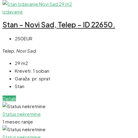
Izdavanje
Stan – Novi Sad, Telep – ID 22650.
250EUR
Telep, Novi Sad
29 m2
Kreveti:
1 soban
Garaža:
pr. sprat
Stan
Detalji
Status nekretnine
1 mesec ranije
Status nekretnine