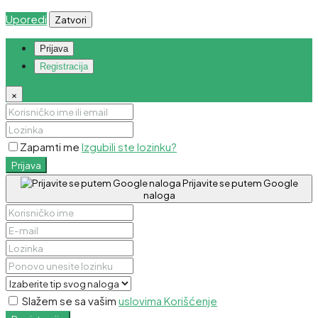
Uporedi
Zatvori
Prijava
Registracija
×
Zapamti me
Izgubili ste lozinku?
Prijava
Prijavite se putem Google
naloga
Slažem se sa vašim
uslovima Korišćenje