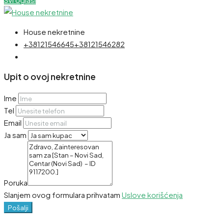
House nekretnine
+38121546645
+38121546282
Upit o ovoj nekretnine
Ime
Tel
Email
Ja sam
Poruka
Slanjem ovog formulara prihvatam
Uslove korišćenja
Pošalji