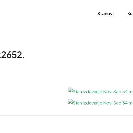
Stanovi
Ku
 22652.