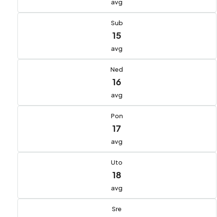
avg
Sub
15
avg
Ned
16
avg
Pon
17
avg
Uto
18
avg
Sre