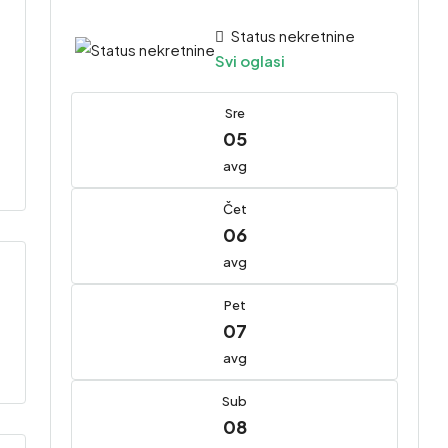
Status nekretnine
Svi oglasi
Sre
05
avg
Čet
06
avg
Pet
07
avg
Sub
08