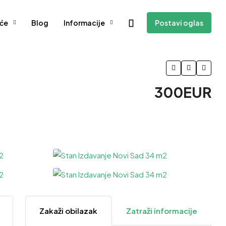
će
Blog
Informacije
Postavi oglas
300EUR
3 Više
Zakaži obilazak
Zatraži informacije