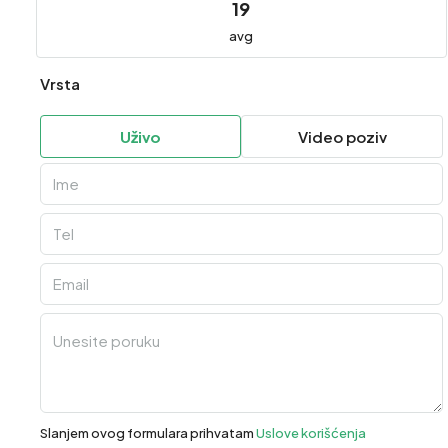
19
avg
Vrsta
Uživo
Video poziv
Slanjem ovog formulara prihvatam
Uslove korišćenja