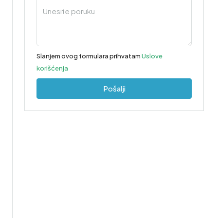
Slanjem ovog formulara prihvatam
Uslove
korišćenja
Pošalji