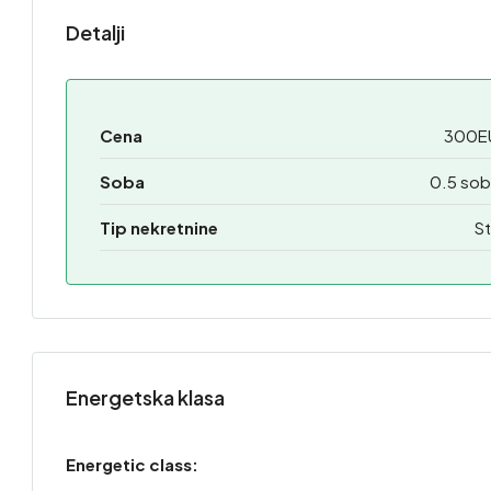
Detalji
Cena
300E
Soba
0.5 sob
Tip nekretnine
St
Energetska klasa
Energetic class: