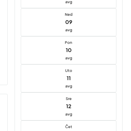
avg
Ned
09
avg
Pon
10
avg
Uto
11
avg
Sre
12
avg
Čet