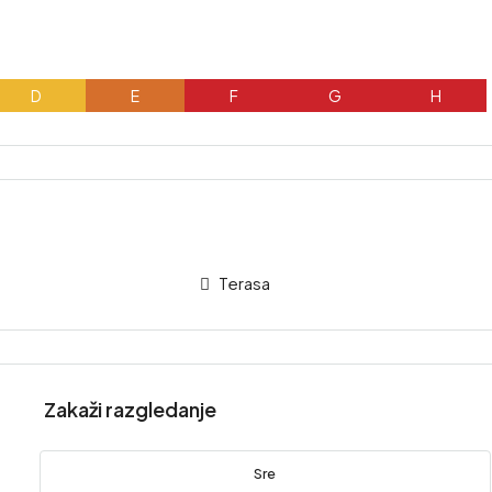
D
E
F
G
H
Terasa
Zakaži razgledanje
Sre