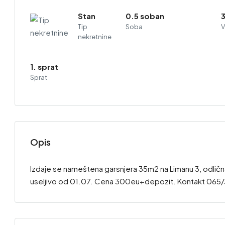
Stan
0.5 soban
Tip
Soba
V
nekretnine
1. sprat
Sprat
Opis
Izdaje se nameštena garsnjera 35m2 na Limanu 3, odlična lok
useljivo od 01.07. Cena 300eu+depozit. Kontakt 06