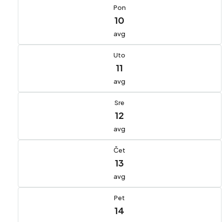
Pon
10
avg
Uto
11
avg
Sre
12
avg
Čet
13
avg
Pet
14