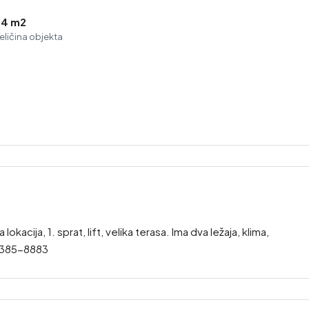
34 m2
eličina objekta
acija, 1. sprat, lift, velika terasa. Ima dva ležaja, klima,
5/385-8883