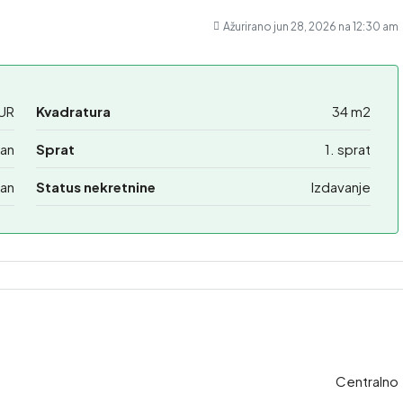
Ažurirano jun 28, 2026 na 12:30 am
UR
Kvadratura
34 m2
an
Sprat
1. sprat
an
Status nekretnine
Izdavanje
Centralno