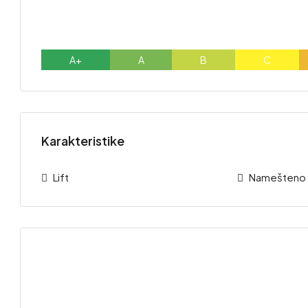
A+
A
B
C
Karakteristike
Lift
Namešteno