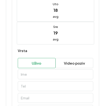
Uto
18
avg
Sre
19
avg
Vrsta
Uživo
Video poziv