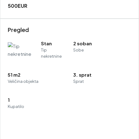
500EUR
Pregled
Stan
2 soban
Tip
Sobe
nekretnine
51 m2
3. sprat
Veličina objekta
Sprat
1
Kupatilo