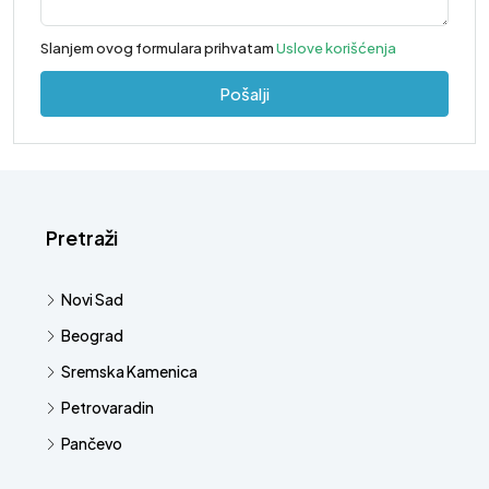
Slanjem ovog formulara prihvatam
Uslove korišćenja
Pošalji
Pretraži
Novi Sad
Beograd
Sremska Kamenica
Petrovaradin
Pančevo