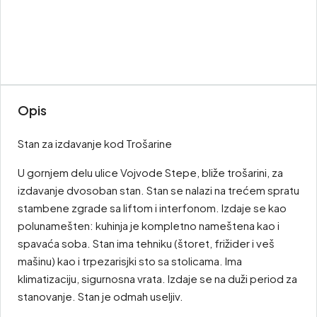
Opis
Stan za izdavanje kod Trošarine
U gornjem delu ulice Vojvode Stepe, bliže trošarini, za
izdavanje dvosoban stan. Stan se nalazi na trećem spratu
stambene zgrade sa liftom i interfonom. Izdaje se kao
polunamešten: kuhinja je kompletno nameštena kao i
spavaća soba. Stan ima tehniku (štoret, frižider i veš
mašinu) kao i trpezarisjki sto sa stolicama. Ima
klimatizaciju, sigurnosna vrata. Izdaje se na duži period za
stanovanje. Stan je odmah useljiv.