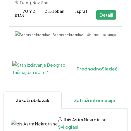
Futog, Novi Sad
70 m2
3.5 soban
1. sprat
Detalji
STAN
1 mesec ranije
Status nekretnine
Predhodno
Sledeći
Zakaži obilazak
Zatraži informacije
Ibis Astra Nekretnine
Svi oglasi