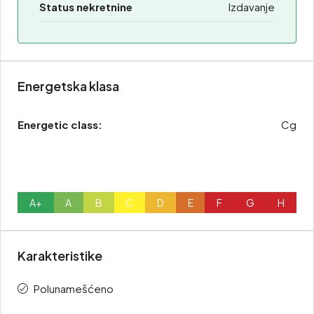
Status nekretnine
Izdavanje
Energetska klasa
Energetic class:
Cg
A+
A
B
C
D
E
F
G
H
Karakteristike
Polunamešćeno