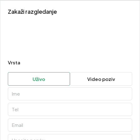
Zakaži razgledanje
Vrsta
Uživo
Video poziv