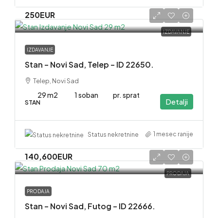
250EUR
IZDAVANJE
IZDAVANJE
Stan – Novi Sad, Telep – ID 22650.
Telep, Novi Sad
29 m2
1 soban
pr. sprat
Detalji
STAN
1 mesec ranije
Status nekretnine
140,600EUR
PRODAJA
PRODAJA
Stan – Novi Sad, Futog – ID 22666.