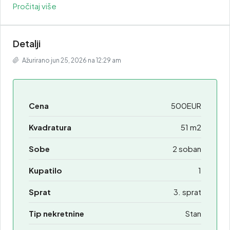
Pročitaj više
Detalji
Ažurirano jun 25, 2026 na 12:29 am
Cena
500EUR
Kvadratura
51 m2
Sobe
2 soban
Kupatilo
1
Sprat
3. sprat
Tip nekretnine
Stan