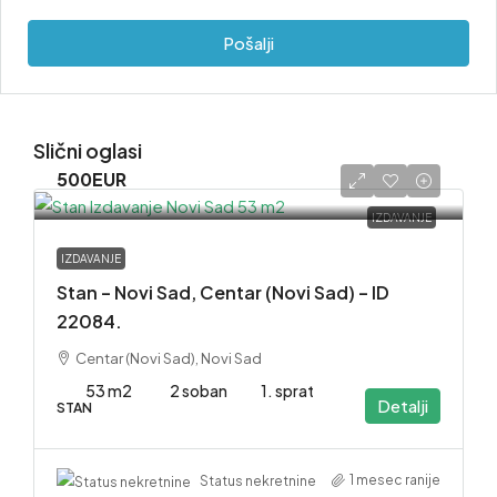
Pošalji
Slični oglasi
500EUR
IZDAVANJE
IZDAVANJE
Stan – Novi Sad, Centar (Novi Sad) – ID
22084.
Centar (Novi Sad), Novi Sad
53 m2
2 soban
1. sprat
Detalji
STAN
1 mesec ranije
Status nekretnine