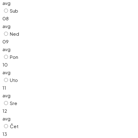
avg
Sub
08
avg
Ned
09
avg
Pon
10
avg
Uto
11
avg
Sre
12
avg
Čet
13