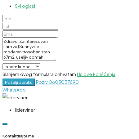
Svi oglasi
Slanjem ovog formulara prihvatam
Uslove korišćenja
Poziv
0605037690
Pošalji poruku
WhatsApp
liderviner
Kontaktirajte me