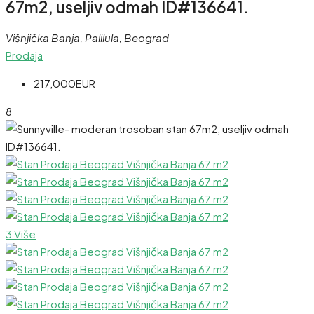
67m2, useljiv odmah ID#136641.
Višnjička Banja, Palilula, Beograd
Prodaja
217,000EUR
8
3 Više