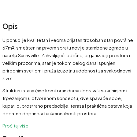
Opis
U ponudi je kvalitetan i veoma prijatan trosoban stan površine
67m², smešten na prvom spratu novije stambene zgrade u
naselju Sunnyville. Zahvaljujući odličnoj organizaciji prostora i
velikim prozorima, stan je tokom celog dana ispunjen
prirodnim svetlom i pruža izuzetnu udobnost za svakodnevni
život.
Strukturu stana čine komforan dnevni boravak sa kuhinjom i
trpezarijom u otvorenom konceptu, dve spavaće sobe,
kupatilo, prostrano predsoblje, terasa i praktična ostava koja
dodatno doprinosi funkcionalnosti prostora.
Pročitaj više