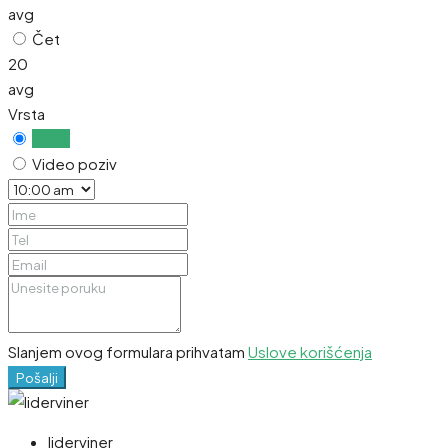
avg
Čet
20
avg
Vrsta
Uživo
Video poziv
Slanjem ovog formulara prihvatam
Uslove korišćenja
Pošalji
liderviner