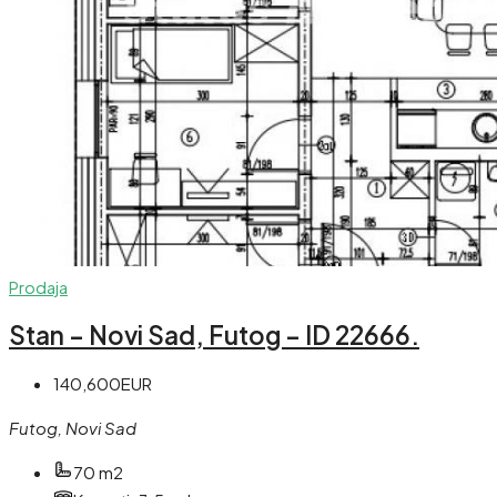
Prodaja
Stan – Novi Sad, Futog – ID 22666.
140,600EUR
Futog, Novi Sad
70 m2