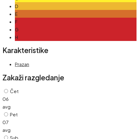
D
E
F
G
H
Karakteristike
Prazan
Zakaži razgledanje
Čet
06
avg
Pet
07
avg
Sub