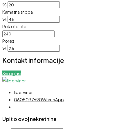
%
Kamatna stopa
%
Rok otplate
Porez
%
Kontakt informacije
Svi oglasi
liderviner
0605037690
WhatsApp
Upit o ovoj nekretnine