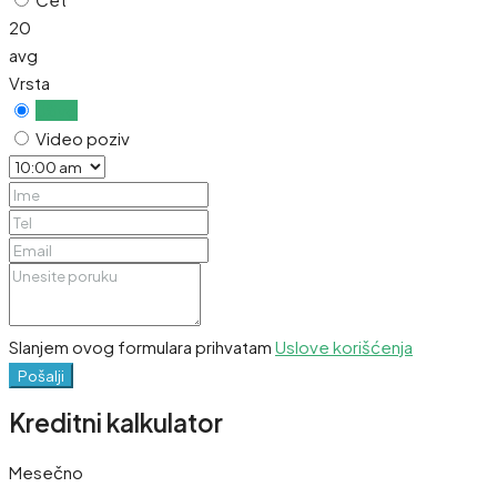
20
avg
Vrsta
Uživo
Video poziv
Slanjem ovog formulara prihvatam
Uslove korišćenja
Pošalji
Kreditni kalkulator
Mesečno