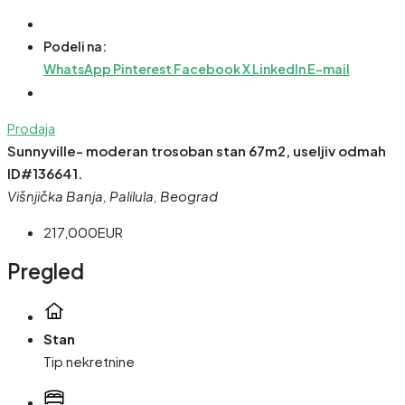
Podeli na:
WhatsApp
Pinterest
Facebook
X
LinkedIn
E-mail
Prodaja
Sunnyville- moderan trosoban stan 67m2, useljiv odmah
ID#136641.
Višnjička Banja, Palilula, Beograd
217,000EUR
Pregled
Stan
Tip nekretnine