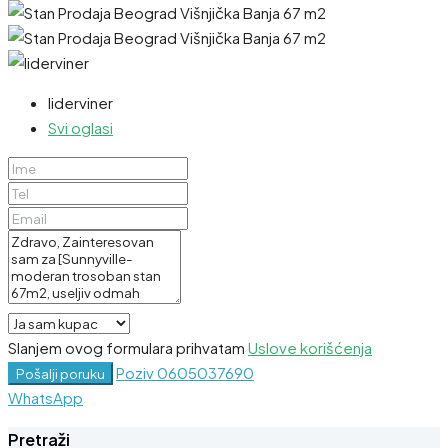
liderviner
Svi oglasi
Slanjem ovog formulara prihvatam
Uslove korišćenja
Poziv
0605037690
Pošalji poruku
WhatsApp
Pretraži