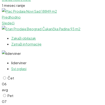
1 mesec ranije
Predhodno
Sledeći
Zakaži obilazak
Zatraži informacije
liderviner
Svi oglasi
Čet
06
avg
Pet
07