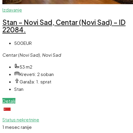
Izdavanje
Stan – Novi Sad, Centar (Novi Sad) – ID
22084.
500EUR
Centar (Novi Sad), Novi Sad
53 m2
Kreveti:
2 soban
Garaža:
1. sprat
Stan
Detalji
Status nekretnine
1 mesec ranije