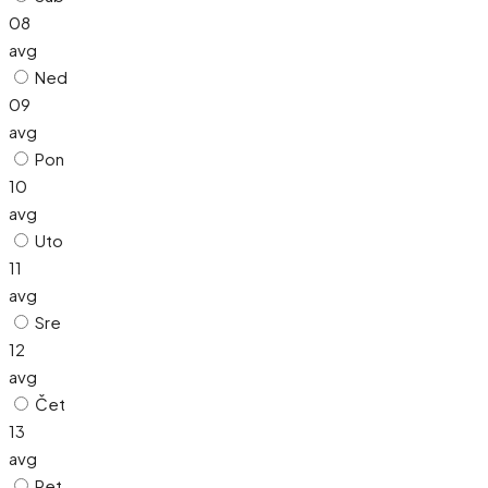
08
avg
Ned
09
avg
Pon
10
avg
Uto
11
avg
Sre
12
avg
Čet
13
avg
Pet