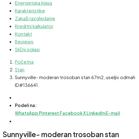
Energetska klasa
Karakteristike
Zakaži razgledanje
Kreditni kalkulator
Kontakt
Reviews
Slični oglasi
Početna
Stan
Sunnyville- moderan trosoban stan 67m2, useljiv odmah
ID#136641.
Podeli na:
WhatsApp
Pinterest
Facebook
X
LinkedIn
E-mail
Sunnyville- moderan trosoban stan