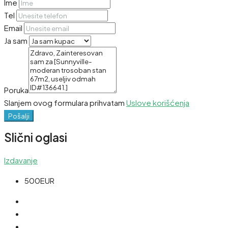
Ime
Tel
Email
Ja sam
Poruka
Slanjem ovog formulara prihvatam
Uslove korišćenja
Pošalji
Slični oglasi
Izdavanje
500EUR