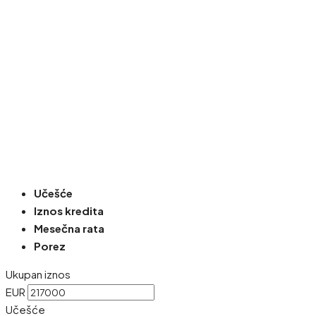
Učešće
Iznos kredita
Mesečna rata
Porez
Ukupan iznos
EUR
Učešće