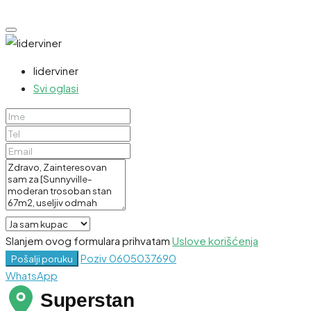
liderviner
Svi oglasi
Slanjem ovog formulara prihvatam
Uslove korišćenja
Poziv
0605037690
Pošalji poruku
WhatsApp