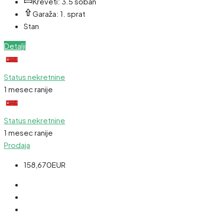
Kreveti:
3.5 soban
Garaža:
1. sprat
Stan
Detalji
Status nekretnine
1 mesec ranije
Status nekretnine
1 mesec ranije
Prodaja
158,670EUR