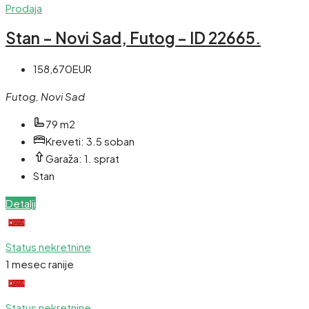
Prodaja
Stan – Novi Sad, Futog – ID 22665.
158,670EUR
Futog, Novi Sad
79 m2
Kreveti:
3.5 soban
Garaža:
1. sprat
Stan
Detalji
Status nekretnine
1 mesec ranije
Status nekretnine