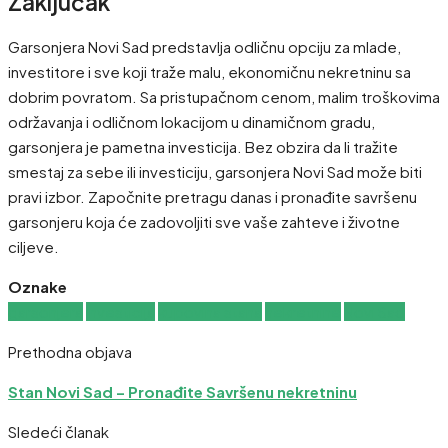
Zaključak
Garsonjera Novi Sad predstavlja odličnu opciju za mlade,
investitore i sve koji traže malu, ekonomičnu nekretninu sa
dobrim povratom. Sa pristupačnom cenom, malim troškovima
održavanja i odličnom lokacijom u dinamičnom gradu,
garsonjera je pametna investicija. Bez obzira da li tražite
smestaj za sebe ili investiciju, garsonjera Novi Sad može biti
pravi izbor. Započnite pretragu danas i pronađite savršenu
garsonjeru koja će zadovoljiti sve vaše zahteve i životne
ciljeve.
Oznake
garsonjera
investicija
kupovina stana
nekretnine
Novi Sad
Prethodna objava
Stan Novi Sad – Pronađite Savršenu nekretninu
Sledeći članak