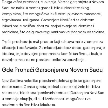
Druga važna prednost je lokacija. Većina garsonjera u Novom
Sadu se nalazi u centru grada ili blizu univerzitetskog
kompleksa, što omogućava lakši pristup javnom transportu,
trgovinama i uslugama. Garsonjera Novi Sad sa dobrom
lokacijom je odličan izbor za iznajmljavanje studentima i
radnicima, što osigurava regularni pasivni dohodak vlasnicima.
Treća prednost je mali prostor koji zahteva malo vremena za
čišćenje i održavanje. Za mlade ljude bez dece, garsonjera je
idealna jer je dovoljno prostrana za komfotan život, a ipak je
dovoljno mala da ne postane teško za upravljanje.
Gde Pronaći Garsonjere u Novom Sadu
Novi Sad ima nekoliko popularnih delova gde se garsonjere
često nude. Centar grada je ideal za one koji žele biti blizu
restorana, bioskopa i poslovnih centara. Garsonjera Novi Sad
u centru je skuplja, ali nudi izvčesnost i mogućnost za
studente da žive blizu fakulteta.