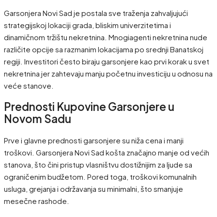
Garsonjera Novi Sad je postala sve traženja zahvaljujući
strategijskoj lokaciji grada, bliskim univerzitetima i
dinamičnom tržištu nekretnina. Mnogiagenti nekretnina nude
različite opcije sa razmanim lokacijama po srednji Banatskoj
regiji. Investitori često biraju garsonjere kao prvi korak u svet
nekretnina jer zahtevaju manju početnu investiciju u odnosu na
veće stanove.
Prednosti Kupovine Garsonjere u
Novom Sadu
Prve i glavne prednosti garsonjere su niža cena i manji
troškovi. Garsonjera Novi Sad košta značajno manje od većih
stanova, što čini pristup vlasništvu dostižnijim za ljude sa
ograničenim budžetom. Pored toga, troškovi komunalnih
usluga, grejanja i održavanja su minimalni, što smanjuje
mesečne rashode.