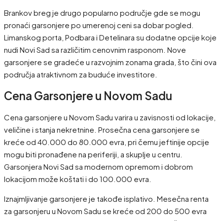
Brankov breg je drugo popularno područje gde se mogu
pronaći garsonjere po umerenoj ceni sa dobar pogled.
Limanskog porta, Podbara i Detelinara su dodatne opcije koje
nudi Novi Sad sa različitim cenovnim rasponom. Nove
garsonjere se gradeće u razvojnim zonama grada, što čini ova
područja atraktivnom za buduće investitore.
Cena Garsonjere u Novom Sadu
Cena garsonjere u Novom Sadu varira u zavisnosti od lokacije,
veličine i stanja nekretnine. Prosečna cena garsonjere se
kreće od 40.000 do 80.000 evra, pri čemu jeftinije opcije
mogu biti pronađene na periferiji, a skuplje u centru.
Garsonjera Novi Sad sa modernom opremom i dobrom
lokacijom može koštati i do 100.000 evra.
Iznajmljivanje garsonjere je takođe isplativo. Mesečna renta
za garsonjeru u Novom Sadu se kreće od 200 do 500 evra