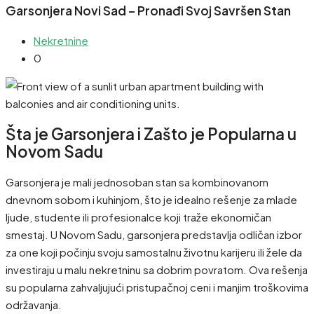
Garsonjera Novi Sad – Pronađi Svoj Savršen Stan
Nekretnine
0
Šta je Garsonjera i Zašto je Popularna u
Novom Sadu
Garsonjera je mali jednosoban stan sa kombinovanom
dnevnom sobom i kuhinjom, što je idealno rešenje za mlade
ljude, studente ili profesionalce koji traže ekonomičan
smestaj. U Novom Sadu, garsonjera predstavlja odličan izbor
za one koji počinju svoju samostalnu životnu karijeru ili žele da
investiraju u malu nekretninu sa dobrim povratom. Ova rešenja
su popularna zahvaljujući pristupačnoj ceni i manjim troškovima
održavanja.