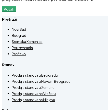
Pošalji
Pretraži
Novi Sad
Beograd
Sremska Kamenica
Petrovaradin
Pančevo
Stanovi
Prodaja stanova u Beogradu
Prodaja stanova u Novom Beogradu
Prodaja stanova u Zemunu
Prodaja stanova na Vračaru
Prodaja stanova na Mirijevu