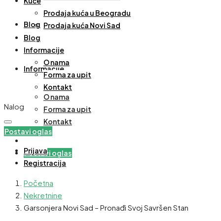
Kuće
Prodaja kuća u Beogradu
Blog
Prodaja kuća Novi Sad
Blog
Informacije
O nama
Informacije
Forma za upit
Kontakt
O nama
Nalog
Forma za upit
Kontakt
Postavi oglas
Prijava
Postavi oglas
Registracija
Početna
Nekretnine
Garsonjera Novi Sad – Pronađi Svoj Savršen Stan