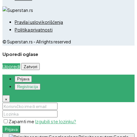
Pravila i uslovi korišćenja
Politika privatnosti
© Superstan.rs - All rights reserved
Uporedi oglase
Uporedi
Zatvori
Prijava
Registracija
×
Zapamti me
Izgubili ste lozinku?
Prijava
Prijavite se putem Google