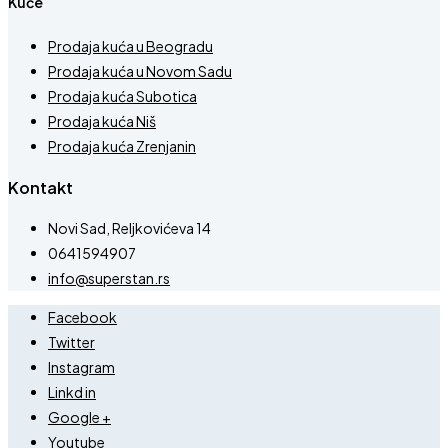
Kuće
Prodaja kuća u Beogradu
Prodaja kuća u Novom Sadu
Prodaja kuća Subotica
Prodaja kuća Niš
Prodaja kuća Zrenjanin
Kontakt
Novi Sad, Reljkovićeva 14
0641594907
info@superstan.rs
Facebook
Twitter
Instagram
Linkd in
Google +
Youtube