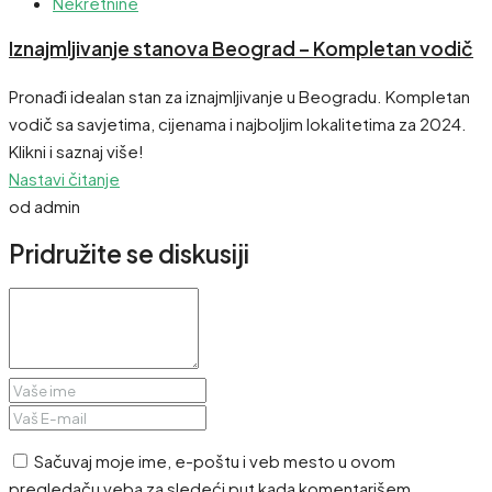
Nekretnine
Iznajmljivanje stanova Beograd – Kompletan vodič
Pronađi idealan stan za iznajmljivanje u Beogradu. Kompletan
vodič sa savjetima, cijenama i najboljim lokalitetima za 2024.
Klikni i saznaj više!
Nastavi čitanje
od admin
Pridružite se diskusiji
Sačuvaj moje ime, e-poštu i veb mesto u ovom
pregledaču veba za sledeći put kada komentarišem.