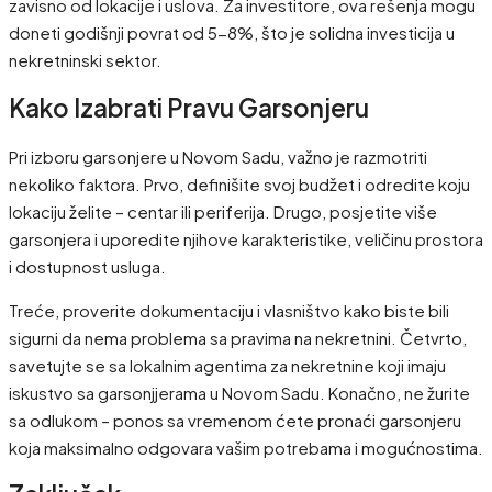
zavisno od lokacije i uslova. Za investitore, ova rešenja mogu
doneti godišnji povrat od 5-8%, što je solidna investicija u
nekretninski sektor.
Kako Izabrati Pravu Garsonjeru
Pri izboru garsonjere u Novom Sadu, važno je razmotriti
nekoliko faktora. Prvo, definišite svoj budžet i odredite koju
lokaciju želite – centar ili periferija. Drugo, posjetite više
garsonjera i uporedite njihove karakteristike, veličinu prostora
i dostupnost usluga.
Treće, proverite dokumentaciju i vlasništvo kako biste bili
sigurni da nema problema sa pravima na nekretnini. Četvrto,
savetujte se sa lokalnim agentima za nekretnine koji imaju
iskustvo sa garsonjjerama u Novom Sadu. Konačno, ne žurite
sa odlukom – ponos sa vremenom ćete pronaći garsonjeru
koja maksimalno odgovara vašim potrebama i mogućnostima.