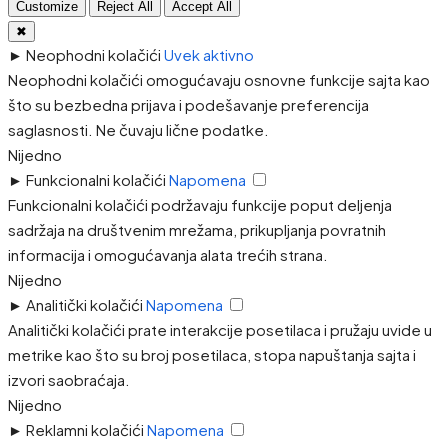
Customize
Reject All
Accept All
✖
►
Neophodni kolačići
Uvek aktivno
Neophodni kolačići omogućavaju osnovne funkcije sajta kao
što su bezbedna prijava i podešavanje preferencija
saglasnosti. Ne čuvaju lične podatke.
Nijedno
►
Funkcionalni kolačići
Napomena
Funkcionalni kolačići podržavaju funkcije poput deljenja
sadržaja na društvenim mrežama, prikupljanja povratnih
informacija i omogućavanja alata trećih strana.
Nijedno
►
Analitički kolačići
Napomena
Analitički kolačići prate interakcije posetilaca i pružaju uvide u
metrike kao što su broj posetilaca, stopa napuštanja sajta i
izvori saobraćaja.
Nijedno
►
Reklamni kolačići
Napomena