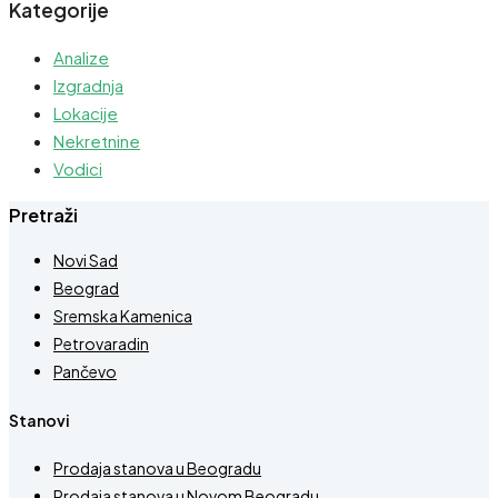
Kategorije
Analize
Izgradnja
Lokacije
Nekretnine
Vodici
Pretraži
Novi Sad
Beograd
Sremska Kamenica
Petrovaradin
Pančevo
Stanovi
Prodaja stanova u Beogradu
Prodaja stanova u Novom Beogradu