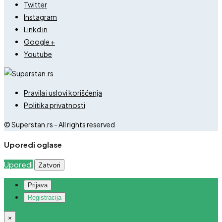
Twitter
Instagram
Linkd in
Google +
Youtube
Pravila i uslovi korišćenja
Politika privatnosti
© Superstan.rs - All rights reserved
Uporedi oglase
Uporedi
Zatvori
Prijava
Registracija
×