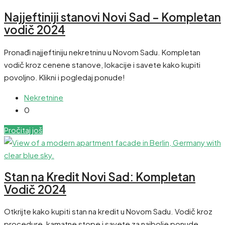
Najjeftiniji stanovi Novi Sad – Kompletan
vodič 2024
Pronađi najjeftiniju nekretninu u Novom Sadu. Kompletan
vodič kroz cenene stanove, lokacije i savete kako kupiti
povoljno. Klikni i pogledaj ponude!
Nekretnine
0
Pročitaj još
Stan na Kredit Novi Sad: Kompletan
Vodič 2024
Otkrijte kako kupiti stan na kredit u Novom Sadu. Vodič kroz
procedure, kamatne stope i savete za najbolje ponude.