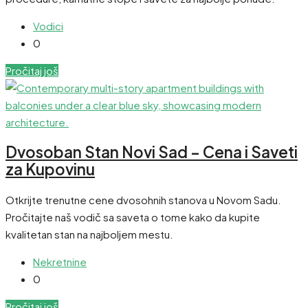
Vodici
0
Pročitaj još
Dvosoban Stan Novi Sad – Cena i Saveti
za Kupovinu
Otkrijte trenutne cene dvosohnih stanova u Novom Sadu.
Pročitajte naš vodič sa saveta o tome kako da kupite
kvalitetan stan na najboljem mestu.
Nekretnine
0
Pročitaj još