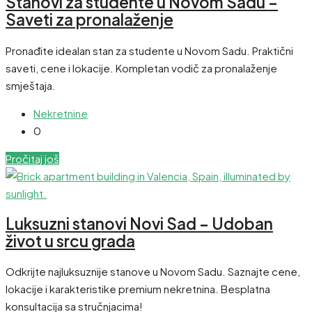
Stanovi za studente u Novom Sadu –
Saveti za pronalaženje
Pronađite idealan stan za studente u Novom Sadu. Praktični
saveti, cene i lokacije. Kompletan vodič za pronalaženje
smještaja.
Nekretnine
0
Pročitaj još
Luksuzni stanovi Novi Sad – Udoban
život u srcu grada
Odkrijte najluksuznije stanove u Novom Sadu. Saznajte cene,
lokacije i karakteristike premium nekretnina. Besplatna
konsultacija sa stručnjacima!