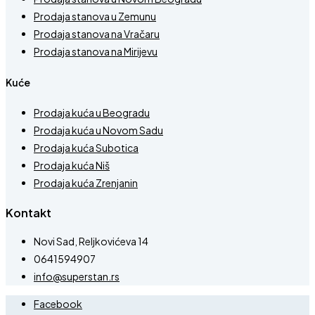
Prodaja stanova u Zemunu
Prodaja stanova na Vračaru
Prodaja stanova na Mirijevu
Kuće
Prodaja kuća u Beogradu
Prodaja kuća u Novom Sadu
Prodaja kuća Subotica
Prodaja kuća Niš
Prodaja kuća Zrenjanin
Kontakt
Novi Sad, Reljkovićeva 14
0641594907
info@superstan.rs
Facebook