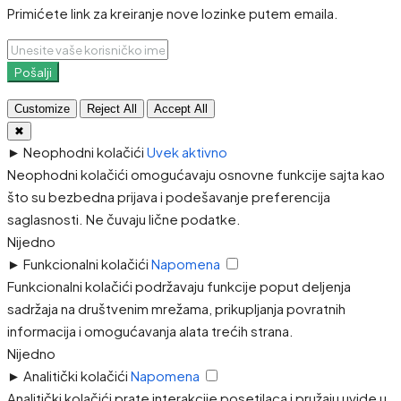
Primićete link za kreiranje nove lozinke putem emaila.
Pošalji
Customize
Reject All
Accept All
✖
►
Neophodni kolačići
Uvek aktivno
Neophodni kolačići omogućavaju osnovne funkcije sajta kao
što su bezbedna prijava i podešavanje preferencija
saglasnosti. Ne čuvaju lične podatke.
Nijedno
►
Funkcionalni kolačići
Napomena
Funkcionalni kolačići podržavaju funkcije poput deljenja
sadržaja na društvenim mrežama, prikupljanja povratnih
informacija i omogućavanja alata trećih strana.
Nijedno
►
Analitički kolačići
Napomena
Analitički kolačići prate interakcije posetilaca i pružaju uvide u