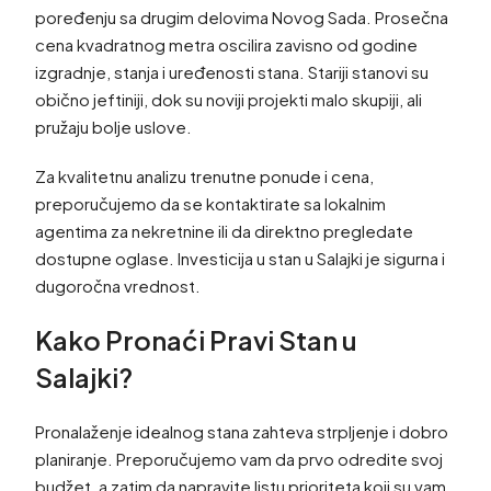
poređenju sa drugim delovima Novog Sada. Prosečna
cena kvadratnog metra oscilira zavisno od godine
izgradnje, stanja i uređenosti stana. Stariji stanovi su
obično jeftiniji, dok su noviji projekti malo skupiji, ali
pružaju bolje uslove.
Za kvalitetnu analizu trenutne ponude i cena,
preporučujemo da se kontaktirate sa lokalnim
agentima za nekretnine ili da direktno pregledate
dostupne oglase. Investicija u stan u Salajki je sigurna i
dugoročna vrednost.
Kako Pronaći Pravi Stan u
Salajki?
Pronalaženje idealnog stana zahteva strpljenje i dobro
planiranje. Preporučujemo vam da prvo odredite svoj
budžet, a zatim da napravite listu prioriteta koji su vam