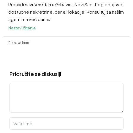
Pronađi savršen stan u Grbavici, Novi Sad. Pogledaj sve
dostupne nekretnine, cene i lokacije. Konsultuj sa našim
agentima već danas!
Nastavi čitanje
od admin
Pridružite se diskusiji