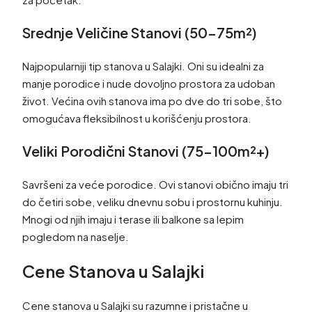
Srednje Veličine Stanovi (50-75m²)
Najpopularniji tip stanova u Salajki. Oni su idealni za
manje porodice i nude dovoljno prostora za udoban
život. Većina ovih stanova ima po dve do tri sobe, što
omogućava fleksibilnost u korišćenju prostora.
Veliki Porodični Stanovi (75-100m²+)
Savršeni za veće porodice. Ovi stanovi obično imaju tri
do četiri sobe, veliku dnevnu sobu i prostornu kuhinju.
Mnogi od njih imaju i terase ili balkone sa lepim
pogledom na naselje.
Cene Stanova u Salajki
Cene stanova u Salajki su razumne i pristačne u