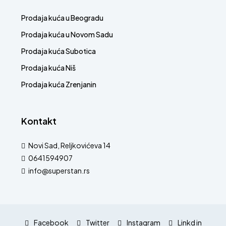
Prodaja kuća u Beogradu
Prodaja kuća u Novom Sadu
Prodaja kuća Subotica
Prodaja kuća Niš
Prodaja kuća Zrenjanin
Kontakt
Novi Sad, Reljkovićeva 14
0641594907
info@superstan.rs
Facebook
Twitter
Instagram
Linkd in