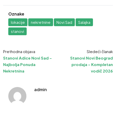
Oznake
lokacije
nekretnine
Novi Sad
Salajka
stanovi
Prethodna objava
Sledeći članak
Stanovi Adice Novi Sad –
Stanovi Novi Beograd
Najbolja Ponuda
prodaja – Kompletan
Nekretnina
vodič 2026
admin