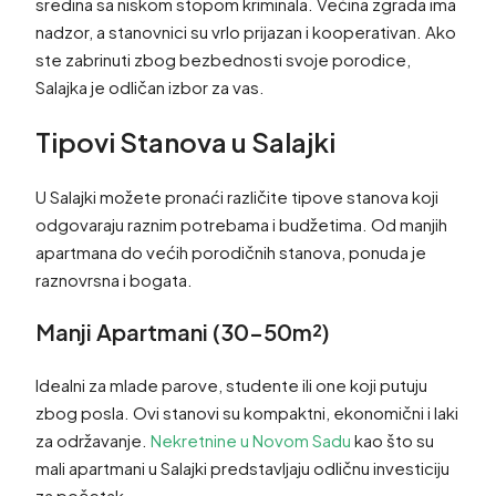
sredina sa niskom stopom kriminala. Većina zgrada ima
nadzor, a stanovnici su vrlo prijazan i kooperativan. Ako
ste zabrinuti zbog bezbednosti svoje porodice,
Salajka je odličan izbor za vas.
Tipovi Stanova u Salajki
U Salajki možete pronaći različite tipove stanova koji
odgovaraju raznim potrebama i budžetima. Od manjih
apartmana do većih porodičnih stanova, ponuda je
raznovrsna i bogata.
Manji Apartmani (30-50m²)
Idealni za mlade parove, studente ili one koji putuju
zbog posla. Ovi stanovi su kompaktni, ekonomični i laki
za održavanje.
Nekretnine u Novom Sadu
kao što su
mali apartmani u Salajki predstavljaju odličnu investiciju
za početak.