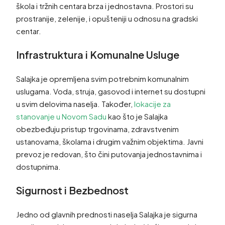
škola i tržnih centara brza i jednostavna. Prostori su
prostranije, zelenije, i opušteniji u odnosu na gradski
centar.
Infrastruktura i Komunalne Usluge
Salajka je opremljena svim potrebnim komunalnim
uslugama. Voda, struja, gasovod i internet su dostupni
u svim delovima naselja. Također,
lokacije za
stanovanje u Novom Sadu
kao što je Salajka
obezbeđuju pristup trgovinama, zdravstvenim
ustanovama, školama i drugim važnim objektima. Javni
prevoz je redovan, što čini putovanja jednostavnima i
dostupnima.
Sigurnost i Bezbednost
Jedno od glavnih prednosti naselja Salajka je sigurna