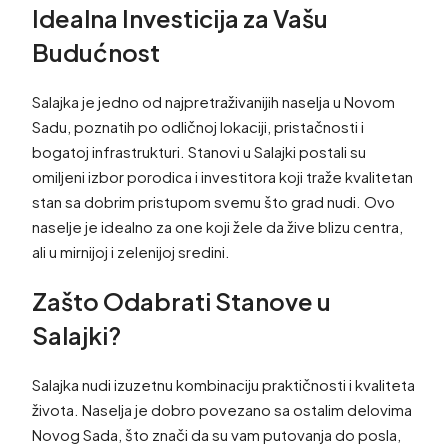
Idealna Investicija za Vašu
Budućnost
Salajka je jedno od najpretraživanijih naselja u Novom
Sadu, poznatih po odličnoj lokaciji, pristačnosti i
bogatoj infrastrukturi. Stanovi u Salajki postali su
omiljeni izbor porodica i investitora koji traže kvalitetan
stan sa dobrim pristupom svemu što grad nudi. Ovo
naselje je idealno za one koji žele da žive blizu centra,
ali u mirnijoj i zelenijoj sredini.
Zašto Odabrati Stanove u
Salajki?
Salajka nudi izuzetnu kombinaciju praktičnosti i kvaliteta
života. Naselja je dobro povezano sa ostalim delovima
Novog Sada, što znači da su vam putovanja do posla,