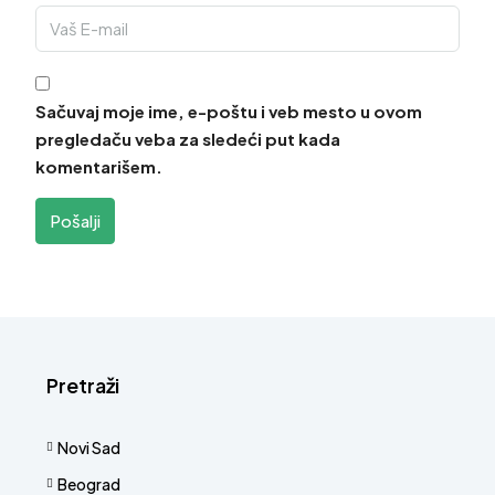
Sačuvaj moje ime, e-poštu i veb mesto u ovom
pregledaču veba za sledeći put kada
komentarišem.
Pošalji
Pretraži
Novi Sad
Beograd