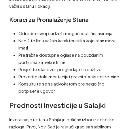
važni u stanu i lokaciji.
Koraci za Pronalaženje Stana
Odredite svoj budžet i mogućnosti finansiranja
Napišite listu važnih karakteristika koje stan mora
imati
Pretražite dostupne oglase na pouzdanim
portalima za nekretnine
Posjetite stanove i pregledajte ih pažljivo
Proverite dokumentaciju i pravni status nekretnine
Konsultujte se sa advokatom pre nego što
potpisete ugovor
Prednosti Investicije u Salajki
Investiranje u stan u Salajki je odličan izbor iz nekoliko
razloga. Prvo, Novi Sad je rastući grad sa stabilnom