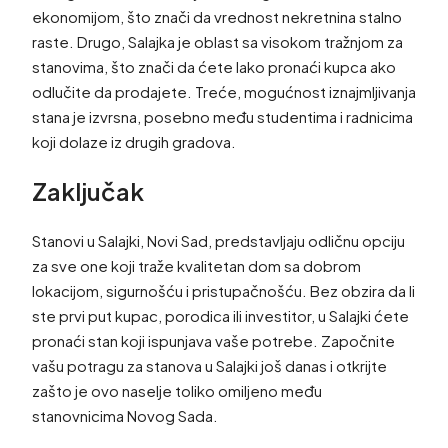
ekonomijom, što znači da vrednost nekretnina stalno
raste. Drugo, Salajka je oblast sa visokom tražnjom za
stanovima, što znači da ćete lako pronaći kupca ako
odlučite da prodajete. Treće, mogućnost iznajmljivanja
stana je izvrsna, posebno među studentima i radnicima
koji dolaze iz drugih gradova.
Zaključak
Stanovi u Salajki, Novi Sad, predstavljaju odličnu opciju
za sve one koji traže kvalitetan dom sa dobrom
lokacijom, sigurnošću i pristupačnošću. Bez obzira da li
ste prvi put kupac, porodica ili investitor, u Salajki ćete
pronaći stan koji ispunjava vaše potrebe. Započnite
vašu potragu za stanova u Salajki još danas i otkrijte
zašto je ovo naselje toliko omiljeno među
stanovnicima Novog Sada.