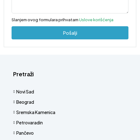
Slanjem ovog formulara prihvatam
Uslove korišćenja
Pošalji
Pretraži
Novi Sad
Beograd
Sremska Kamenica
Petrovaradin
Pančevo