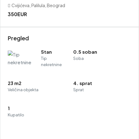
Cvijićeva, Palilula, Beograd
350EUR
Pregled
Stan
0.5 soban
Tip
Soba
nekretnine
23 m2
4. sprat
Veličina objekta
Sprat
1
Kupatilo