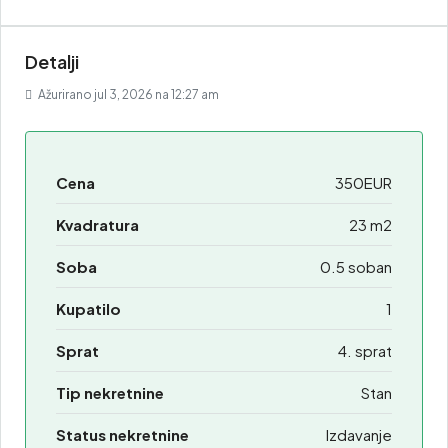
Detalji
Ažurirano jul 3, 2026 na 12:27 am
Cena
350EUR
Kvadratura
23 m2
Soba
0.5 soban
Kupatilo
1
Sprat
4. sprat
Tip nekretnine
Stan
Status nekretnine
Izdavanje