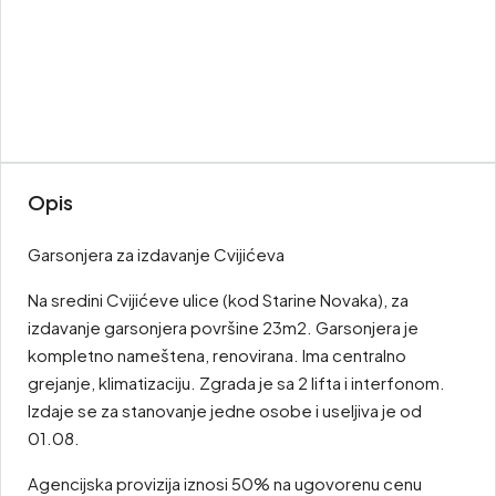
Opis
Garsonjera za izdavanje Cvijićeva
Na sredini Cvijićeve ulice (kod Starine Novaka), za
izdavanje garsonjera površine 23m2. Garsonjera je
kompletno nameštena, renovirana. Ima centralno
grejanje, klimatizaciju. Zgrada je sa 2 lifta i interfonom.
Izdaje se za stanovanje jedne osobe i useljiva je od
01.08.
Agencijska provizija iznosi 50% na ugovorenu cenu