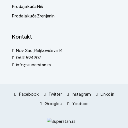
Prodaja kuća Niš
Prodaja kuća Zrenjanin
Kontakt
Novi Sad, Reljkovićeva 14
0641594907
info@superstan.rs
Facebook
Twitter
Instagram
Linkd in
Google +
Youtube