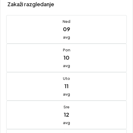
Zakaži razgledanje
Ned
09
avg
Pon
10
avg
Uto
11
avg
Sre
12
avg