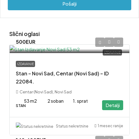
Pošalji
Slični oglasi
500EUR
IZDAVANJE
IZDAVANJE
Stan – Novi Sad, Centar (Novi Sad) – ID
22084.
Centar (Novi Sad), Novi Sad
53 m2
2 soban
1. sprat
Detalji
STAN
1 mesec ranije
Status nekretnine