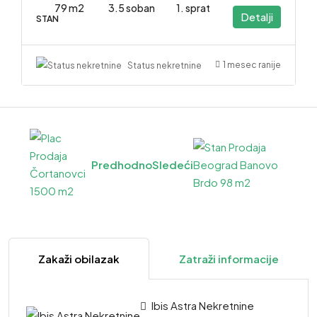
79 m2
3.5 soban
1. sprat
Detalji
STAN
1 mesec ranije
Status nekretnine
Predhodno
Sledeći
Zakaži obilazak
Zatraži informacije
Ibis Astra Nekretnine