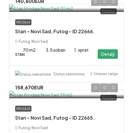
140,600EUR
PRODAJA
PRODAJA
Stan – Novi Sad, Futog – ID 22666.
Futog, Novi Sad
70 m2
3.5 soban
1. sprat
Detalji
STAN
1 mesec ranije
Status nekretnine
158,670EUR
PRODAJA
PRODAJA
Stan – Novi Sad, Futog – ID 22665.
Futog, Novi Sad