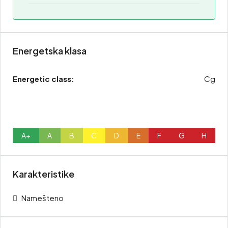
Energetska klasa
Energetic class:
Cg
A+
A
B
C
D
E
F
G
H
Karakteristike
Namešteno