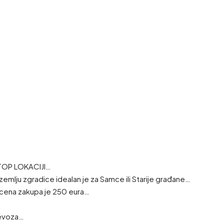
 TOP LOKACIJI…
zemlju zgradice idealan je za Samce ili Starije građane…
 cena zakupa je 250 eura…
revoza…