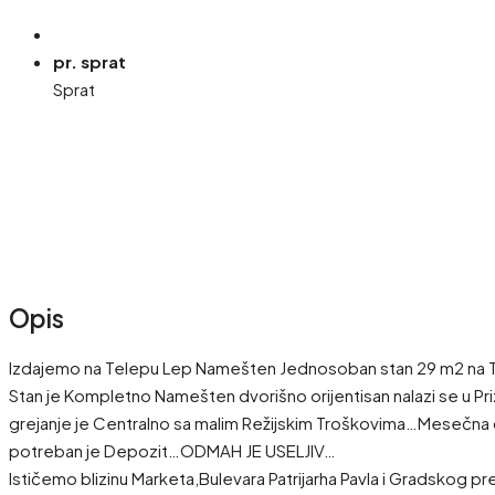
pr. sprat
Sprat
Opis
Izdajemo na Telepu Lep Namešten Jednosoban stan 29 m2 na
Stan je Kompletno Namešten dvorišno orijentisan nalazi se u Pri
grejanje je Centralno sa malim Režijskim Troškovima…Mesečna
potreban je Depozit…ODMAH JE USELJIV…
Ističemo blizinu Marketa,Bulevara Patrijarha Pavla i Gradskog p