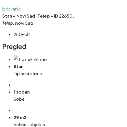
Izdavanje
Stan – Novi Sad, Telep – ID 22650.
Telep, Novi Sad
250EUR
Pregled
Stan
Tip nekretnine
1 soban
Sobe
29 m2
Veličina objekta