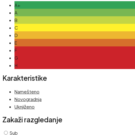
A+
A
B
C
D
E
F
G
H
Karakteristike
Namešteno
Novogradnja
Uknjiženo
Zakaži razgledanje
Sub