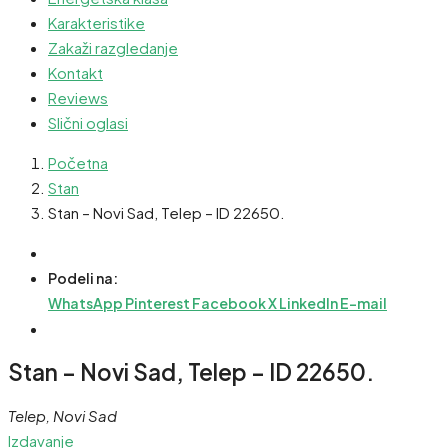
Karakteristike
Zakaži razgledanje
Kontakt
Reviews
Slični oglasi
Početna
Stan
Stan – Novi Sad, Telep – ID 22650.
Podeli na:
WhatsApp
Pinterest
Facebook
X
LinkedIn
E-mail
Stan – Novi Sad, Telep – ID 22650.
Telep, Novi Sad
Izdavanje