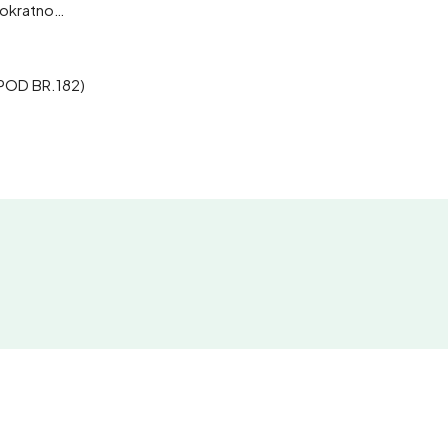
nokratno…
POD BR.182)