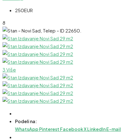
250EUR
8
3 Više
Podeli na:
WhatsApp
Pinterest
Facebook
X
LinkedIn
E-mail