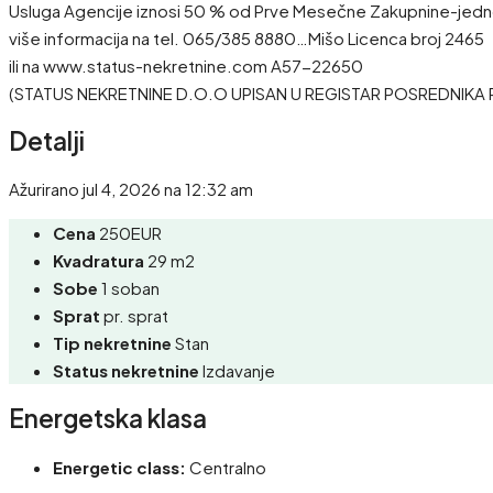
Usluga Agencije iznosi 50 % od Prve Mesečne Zakupnine-jed
više informacija na tel. 065/385 8880…Mišo Licenca broj 2465
ili na www.status-nekretnine.com A57-22650
(STATUS NEKRETNINE D.O.O UPISAN U REGISTAR POSREDNIKA 
Detalji
Ažurirano jul 4, 2026 na 12:32 am
Cena
250EUR
Kvadratura
29 m2
Sobe
1 soban
Sprat
pr. sprat
Tip nekretnine
Stan
Status nekretnine
Izdavanje
Energetska klasa
Energetic class:
Centralno