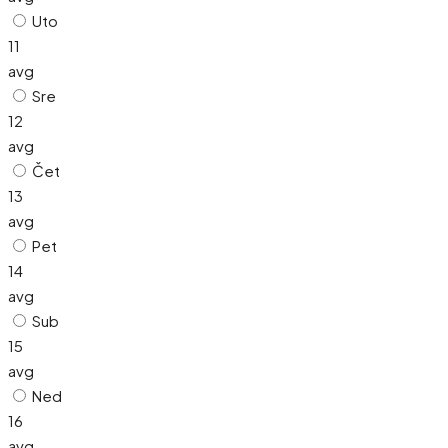
Uto
11
avg
Sre
12
avg
Čet
13
avg
Pet
14
avg
Sub
15
avg
Ned
16
avg