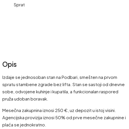
Sprat
Opis
Izdaje se jednosoban stan na Podbari, smešten na prvom
spratu stambene zgrade bez lifta. Stan se sastoji od dnevne
sobe, odvojene kuhinje i kupatila, a funkcionalan raspored
pruža udoban boravak.
Mesečna zakupnina iznosi 250 €, uz depozit u istoj visini.
Agencijska provizija iznosi 50% od prve mesečne zakupnine i
plaća se jednokratno.