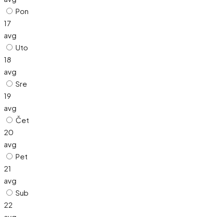
Pon
17
avg
Uto
18
avg
Sre
19
avg
Čet
20
avg
Pet
21
avg
Sub
22
avg