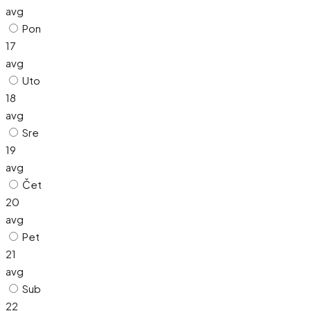
avg
Pon
17
avg
Uto
18
avg
Sre
19
avg
Čet
20
avg
Pet
21
avg
Sub
22