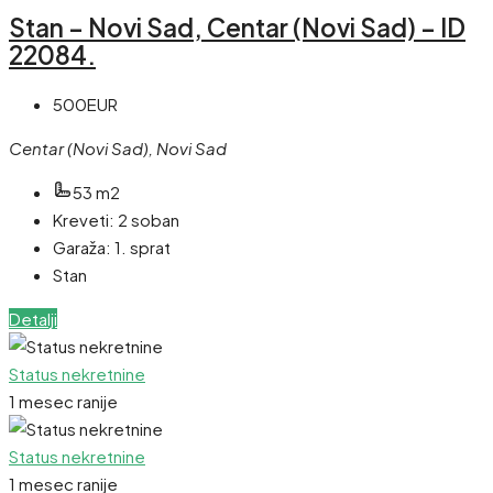
Stan – Novi Sad, Centar (Novi Sad) – ID
22084.
500EUR
Centar (Novi Sad), Novi Sad
53 m2
Kreveti:
2 soban
Garaža:
1. sprat
Stan
Detalji
Status nekretnine
1 mesec ranije
Status nekretnine
1 mesec ranije