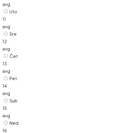
avg
Uto
11
avg
Sre
12
avg
Čet
13
avg
Pet
14
avg
Sub
15
avg
Ned
16