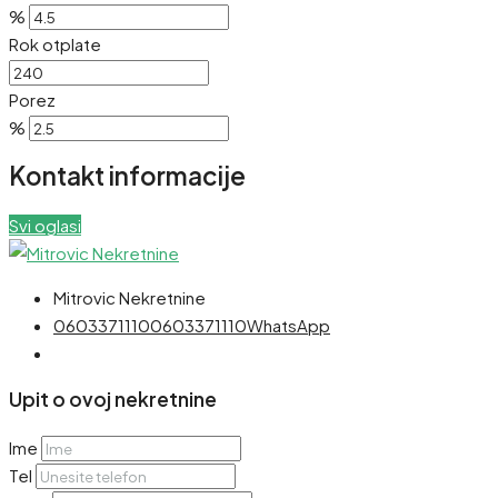
%
Rok otplate
Porez
%
Kontakt informacije
Svi oglasi
Mitrovic Nekretnine
0603371110
0603371110
WhatsApp
Upit o ovoj nekretnine
Ime
Tel