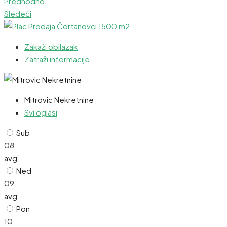
Predhodno
Sledeći
Zakaži obilazak
Zatraži informacije
Mitrovic Nekretnine
Svi oglasi
Sub
08
avg
Ned
09
avg
Pon
10