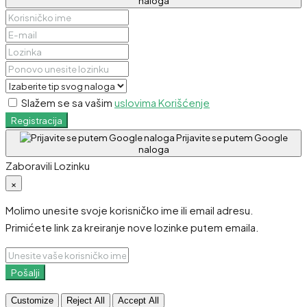
naloga
Slažem se sa vašim
uslovima Korišćenje
Registracija
Prijavite se putem Google
naloga
Zaboravili Lozinku
×
Molimo unesite svoje korisničko ime ili email adresu.
Primićete link za kreiranje nove lozinke putem emaila.
Pošalji
Customize
Reject All
Accept All