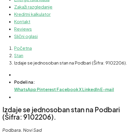
Zakaži razgledanje
Kreditni kalkulator
Kontakt
Reviews
Slični oglasi
Početna
Stan
Izdaje se jednosoban stan na Podbari (Šifra: 9102206).
Podeli na:
WhatsApp
Pinterest
Facebook
X
LinkedIn
E-mail
Izdaje se jednosoban stan na Podbari
(Šifra: 9102206).
Podbara, Novi Sad