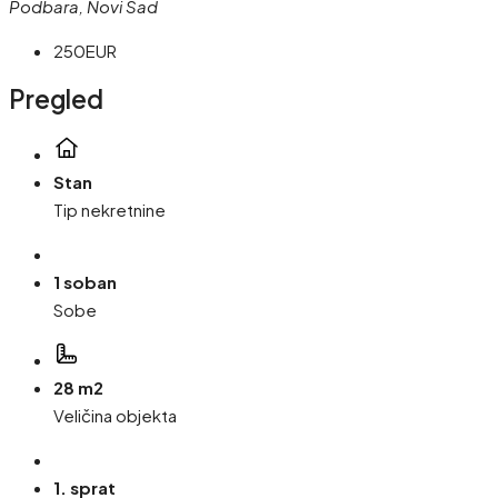
Podbara, Novi Sad
250EUR
Pregled
Stan
Tip nekretnine
1 soban
Sobe
28 m2
Veličina objekta
1. sprat