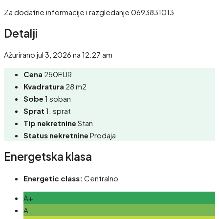
Za dodatne informacije i razgledanje 0693831013
Detalji
Ažurirano jul 3, 2026 na 12:27 am
Cena
250EUR
Kvadratura
28 m2
Sobe
1 soban
Sprat
1. sprat
Tip nekretnine
Stan
Status nekretnine
Prodaja
Energetska klasa
Energetic class:
Centralno
A+
A