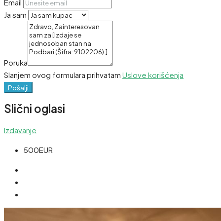
Email
Ja sam
Poruka
Slanjem ovog formulara prihvatam
Uslove korišćenja
Pošalji
Slični oglasi
Izdavanje
500EUR