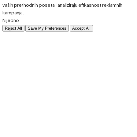
vaših prethodnih poseta i analiziraju efikasnost reklamnih
kampanja.
Nijedno
Reject All
Save My Preferences
Accept All