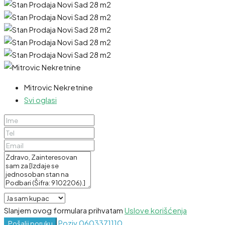
Mitrovic Nekretnine
Svi oglasi
Slanjem ovog formulara prihvatam
Uslove korišćenja
Poziv
0603371110
Pošalji poruku