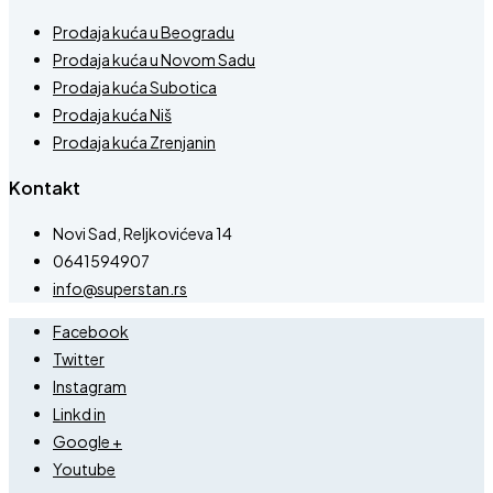
Prodaja kuća u Beogradu
Prodaja kuća u Novom Sadu
Prodaja kuća Subotica
Prodaja kuća Niš
Prodaja kuća Zrenjanin
Kontakt
Novi Sad, Reljkovićeva 14
0641594907
info@superstan.rs
Facebook
Twitter
Instagram
Linkd in
Google +
Youtube