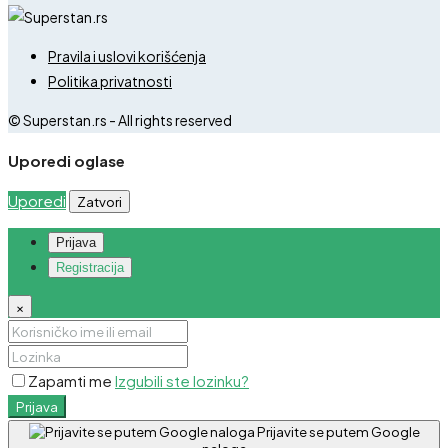
Pravila i uslovi korišćenja
Politika privatnosti
© Superstan.rs - All rights reserved
Uporedi oglase
Uporedi
Zatvori
Prijava
Registracija
×
Zapamti me
Izgubili ste lozinku?
Prijava
Prijavite se putem Google