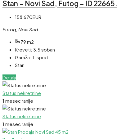
Stan – Novi Sad, Futog – ID 22665.
158,670EUR
Futog, Novi Sad
79 m2
Kreveti:
3.5 soban
Garaža:
1. sprat
Stan
Detalji
Status nekretnine
1 mesec ranije
Status nekretnine
1 mesec ranije