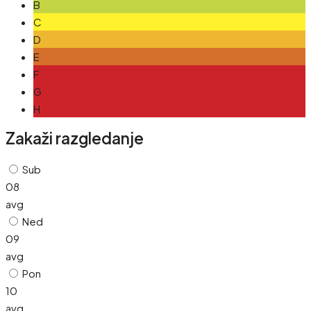
B
C
D
E
F
G
H
Zakaži razgledanje
Sub
08
avg
Ned
09
avg
Pon
10
avg