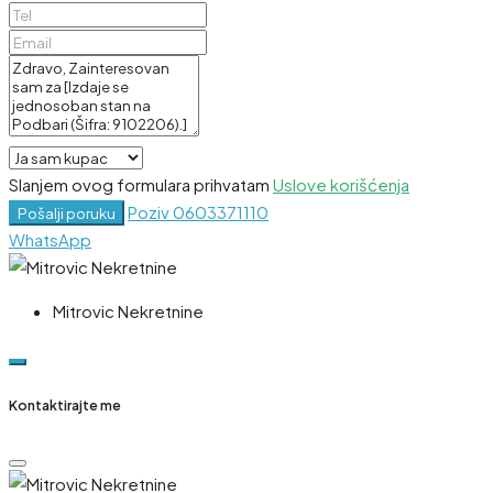
Slanjem ovog formulara prihvatam
Uslove korišćenja
Poziv
0603371110
Pošalji poruku
WhatsApp
Mitrovic Nekretnine
Kontaktirajte me