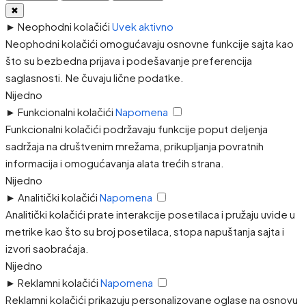
✖
►
Neophodni kolačići
Uvek aktivno
Neophodni kolačići omogućavaju osnovne funkcije sajta kao
što su bezbedna prijava i podešavanje preferencija
saglasnosti. Ne čuvaju lične podatke.
Nijedno
►
Funkcionalni kolačići
Napomena
Funkcionalni kolačići podržavaju funkcije poput deljenja
sadržaja na društvenim mrežama, prikupljanja povratnih
informacija i omogućavanja alata trećih strana.
Nijedno
►
Analitički kolačići
Napomena
Analitički kolačići prate interakcije posetilaca i pružaju uvide u
metrike kao što su broj posetilaca, stopa napuštanja sajta i
izvori saobraćaja.
Nijedno
►
Reklamni kolačići
Napomena
Reklamni kolačići prikazuju personalizovane oglase na osnovu