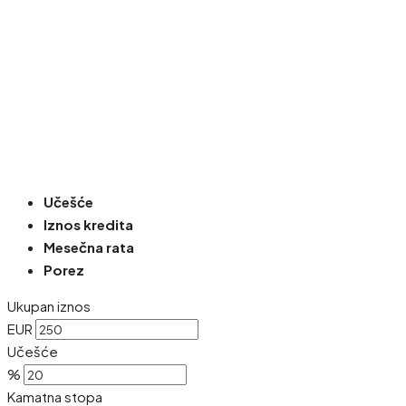
Učešće
Iznos kredita
Mesečna rata
Porez
Ukupan iznos
EUR
Učešće
%
Kamatna stopa