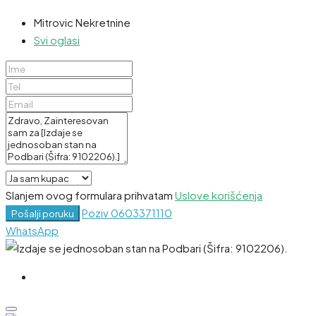
Mitrovic Nekretnine
Svi oglasi
Slanjem ovog formulara prihvatam
Uslove korišćenja
Poziv
0603371110
Pošalji poruku
WhatsApp