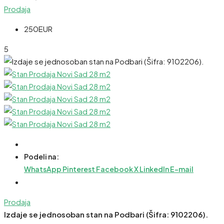
Prodaja
250EUR
5
Podeli na:
WhatsApp
Pinterest
Facebook
X
LinkedIn
E-mail
Prodaja
Izdaje se jednosoban stan na Podbari (Šifra: 9102206).