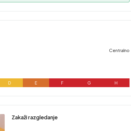
Centralno
D
E
F
G
H
Zakaži razgledanje