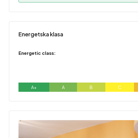
Energetska klasa
Energetic class:
A+
A
B
C