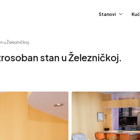
Stanovi
Kuć
n u Železničkoj.
rosoban stan u Železničkoj.