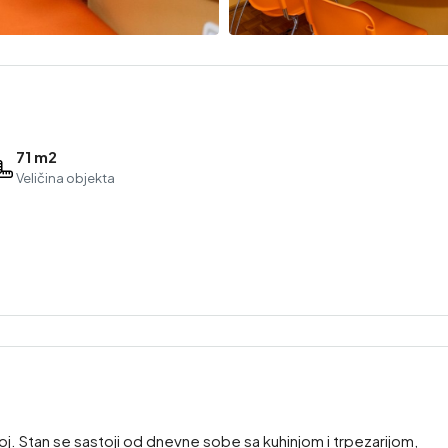
71 m2
Veličina objekta
j. Stan se sastoji od dnevne sobe sa kuhinjom i trpezarijom,