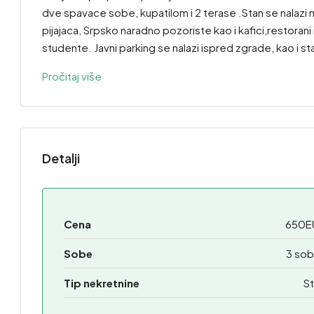
dve spavace sobe, kupatilom i 2 terase .Stan se nalazi n
pijajaca, Srpsko naradno pozoriste kao i kafici,restorani 
studente. Javni parking se nalazi ispred zgrade, kao i 
Pročitaj više
Detalji
Cena
650E
Sobe
3 sob
Tip nekretnine
St