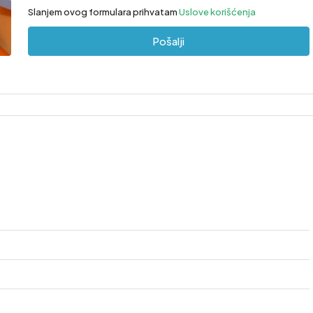
Slanjem ovog formulara prihvatam
Uslove korišćenja
Pošalji