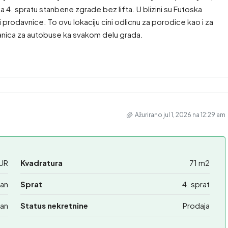
a 4. spratu stanbene zgrade bez lifta. U blizini su Futoska
i prodavnice. To ovu lokaciju cini odlicnu za porodice kao i za
stanica za autobuse ka svakom delu grada.
Ažurirano jul 1, 2026 na 12:29 am
UR
Kvadratura
71 m2
an
Sprat
4. sprat
an
Status nekretnine
Prodaja