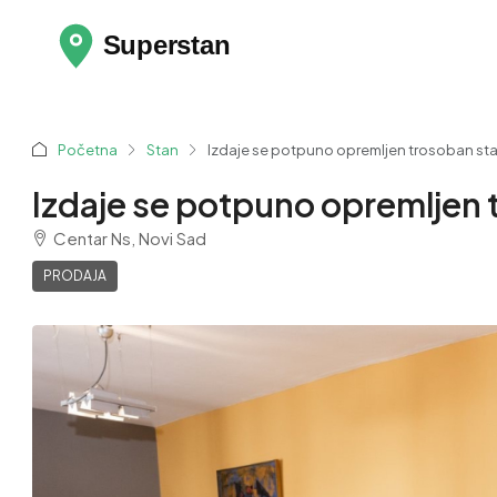
Početna
Stan
Izdaje se potpuno opremljen trosoban sta
Izdaje se potpuno opremljen t
Centar Ns, Novi Sad
PRODAJA