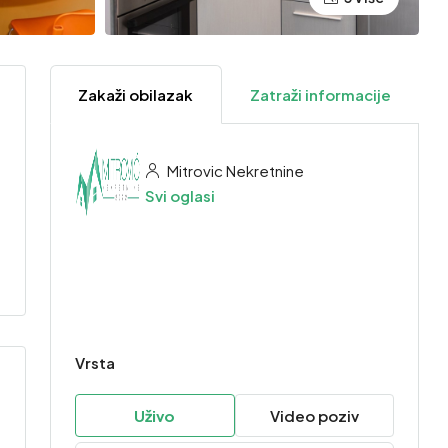
Zakaži obilazak
Zatraži informacije
Mitrovic Nekretnine
Svi oglasi
Vrsta
Uživo
Video poziv