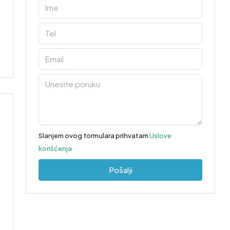
Slanjem ovog formulara prihvatam
Uslove
korišćenja
Pošalji