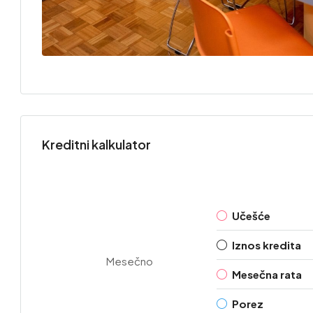
Kreditni kalkulator
Učešće
Iznos kredita
Mesečno
Mesečna rata
Porez