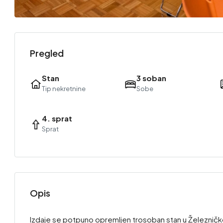
Pregled
Stan
3 soban
Tip nekretnine
Sobe
4. sprat
Sprat
Opis
Izdaje se potpuno opremljen trosoban stan u Železničko