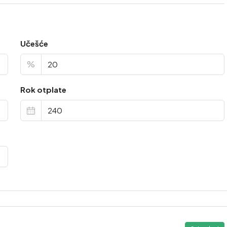
Učešće
%
Rok otplate