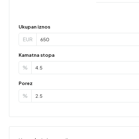
Ukupan iznos
EUR
Kamatna stopa
%
Porez
%