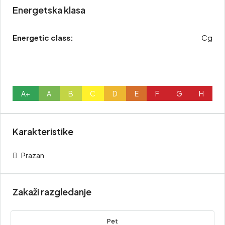
Energetska klasa
Energetic class:
Cg
A+
A
B
C
D
E
F
G
H
Karakteristike
Prazan
Zakaži razgledanje
Pet