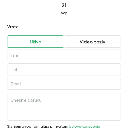
21
avg
Vrsta
Uživo
Video poziv
Slanjem ovog formulara prihvatam
Uslove korišćenja