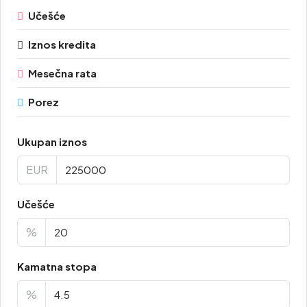
Učešće
Iznos kredita
Mesečna rata
Porez
Ukupan iznos
EUR
Učešće
%
Kamatna stopa
%