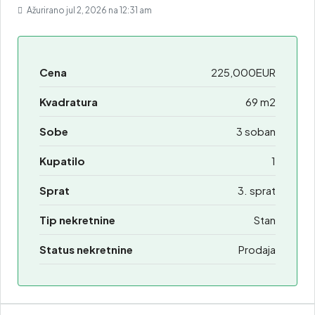
Ažurirano jul 2, 2026 na 12:31 am
Cena
225,000EUR
Kvadratura
69 m2
Sobe
3 soban
Kupatilo
1
Sprat
3. sprat
Tip nekretnine
Stan
Status nekretnine
Prodaja