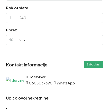
Rok otplate
Porez
%
Kontakt informacije
Svi oglasi
liderviner
0605037690
WhatsApp
Upit o ovoj nekretnine