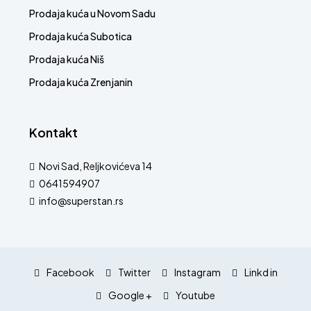
Prodaja kuća u Novom Sadu
Prodaja kuća Subotica
Prodaja kuća Niš
Prodaja kuća Zrenjanin
Kontakt
Novi Sad, Reljkovićeva 14
0641594907
info@superstan.rs
Facebook
Twitter
Instagram
Linkd in
Google +
Youtube