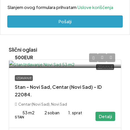
Slanjem ovog formulara prihvatam
Uslove korišćenja
Pošalji
Slični oglasi
500EUR
IZDAVANJE
IZDAVANJE
Stan – Novi Sad, Centar (Novi Sad) – ID
22084.
Centar (Novi Sad), Novi Sad
53 m2
2 soban
1. sprat
Detalji
STAN