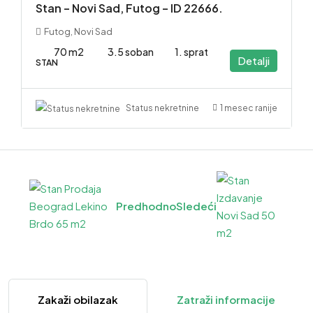
Stan – Novi Sad, Futog – ID 22666.
Futog, Novi Sad
70 m2
3.5 soban
1. sprat
Detalji
STAN
1 mesec ranije
Status nekretnine
Predhodno
Sledeći
Zakaži obilazak
Zatraži informacije