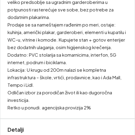
veliko predsoblje sa ugradnim garderoberima u
potpunosti rasterećuje sve sobe, bez potrebe za
dodatnim plakarima.
Prodaje se sa nameštajem rađenim po meri, ostaje:
kuhinja, američki plakar, garderoberi, elementi u kupatilu i
WC-u, vitrine i komode. Kupujete stan + gotov enterijer
bez dodatnih ulaganja, osim higijenskog krečenja.
Dodatno: PVC stolarija sa komarnicima, interfon, 5G
internet, podrum i biciklama.
Lokacija: U krugu od 200m nalazi se kompletna
infrastruktura – škole, vrtići, prodavnice, kao i Ada Mall,
Tempo i Lidl.
Odličan izbor za porodičan život ili kao dugoročna
investicija.
Retko u ponudi. agencijska provizija 2%
Detalji