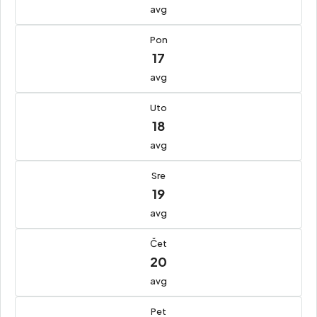
avg
Pon
17
avg
Uto
18
avg
Sre
19
avg
Čet
20
avg
Pet