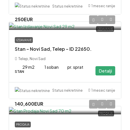
1 mesec ranije
Status nekretnine
250EUR
IZDAVANJE
IZDAVANJE
Stan – Novi Sad, Telep – ID 22650.
Telep, Novi Sad
29 m2
1 soban
pr. sprat
Detalji
STAN
1 mesec ranije
Status nekretnine
140,600EUR
PRODAJA
PRODAJA