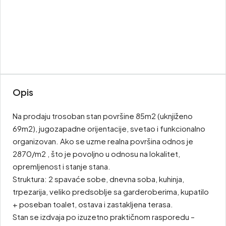
Opis
Na prodaju trosoban stan površine 85m2 (uknjiženo
69m2), jugozapadne orijentacije, svetao i funkcionalno
organizovan. Ako se uzme realna površina odnos je
2870/m2 , što je povoljno u odnosu na lokalitet,
opremljenost i stanje stana.
Struktura: 2 spavaće sobe, dnevna soba, kuhinja,
trpezarija, veliko predsoblje sa garderoberima, kupatilo
+ poseban toalet, ostava i zastakljena terasa.
Stan se izdvaja po izuzetno praktičnom rasporedu –