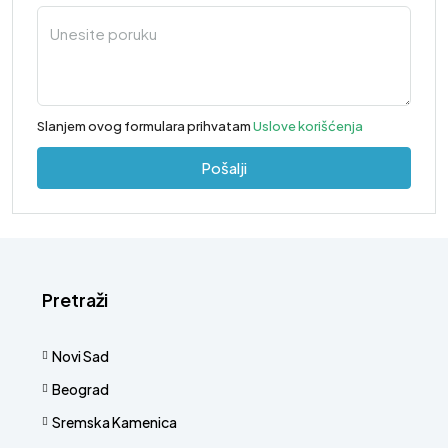
Slanjem ovog formulara prihvatam
Uslove korišćenja
Pošalji
Pretraži
Novi Sad
Beograd
Sremska Kamenica