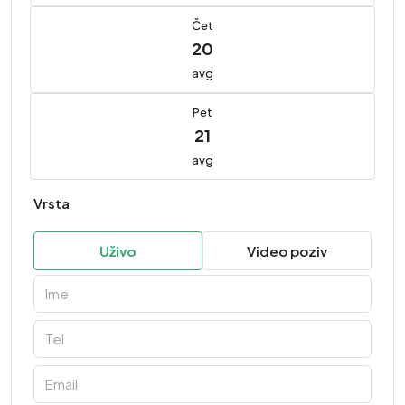
Čet
20
avg
Pet
21
avg
Vrsta
Uživo
Video poziv