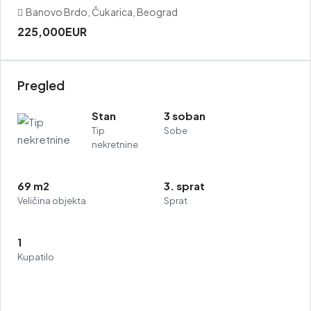
Banovo Brdo, Čukarica, Beograd
225,000EUR
Pregled
Stan
3 soban
Tip
Sobe
nekretnine
69 m2
3. sprat
Veličina objekta
Sprat
1
Kupatilo