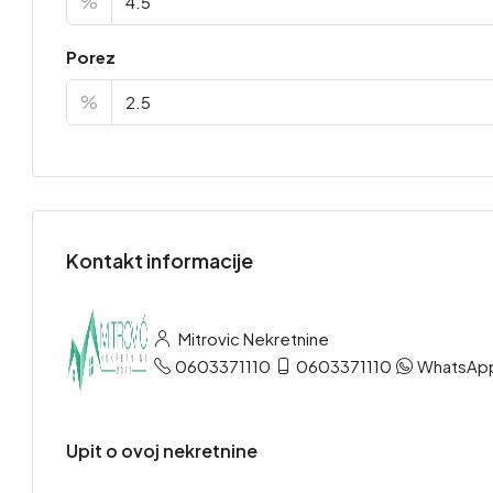
%
Porez
%
Kontakt informacije
Mitrovic Nekretnine
0603371110
0603371110
WhatsAp
Upit o ovoj nekretnine