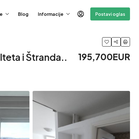
e
Blog
Informacije
Postavi oglas
lteta i Štranda..
195,700EUR