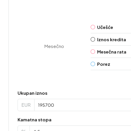
Učešće
Iznos kredita
Mesečno
Mesečna rata
Porez
Ukupan iznos
EUR
Kamatna stopa