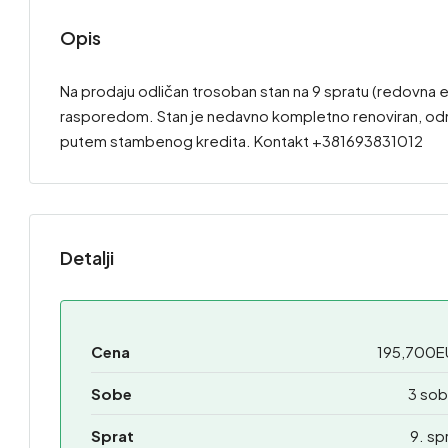
Opis
Na prodaju odličan trosoban stan na 9 spratu (redovna e
rasporedom. Stan je nedavno kompletno renoviran, odmah
putem stambenog kredita. Kontakt +381693831012
Detalji
Cena
195,700E
Sobe
3 sob
Sprat
9. sp