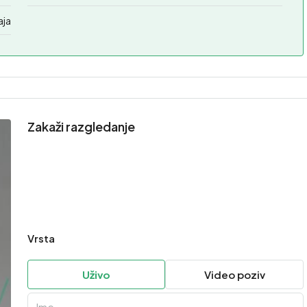
aja
Zakaži razgledanje
Vrsta
Uživo
Video poziv