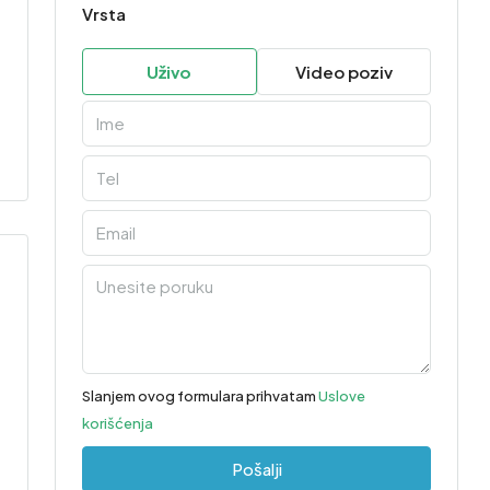
Vrsta
Uživo
Video poziv
Slanjem ovog formulara prihvatam
Uslove
korišćenja
Pošalji