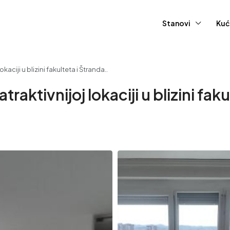
Stanovi
Kuć
kaciji u blizini fakulteta i Štranda..
raktivnijoj lokaciji u blizini faku