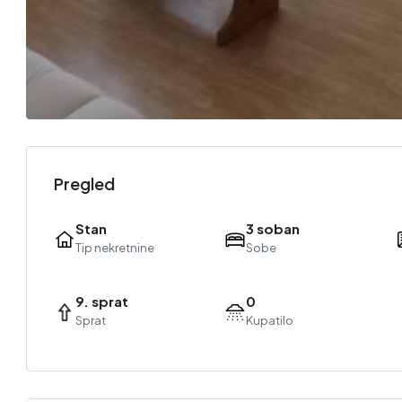
Pregled
Stan
3 soban
Tip nekretnine
Sobe
9. sprat
0
Sprat
Kupatilo