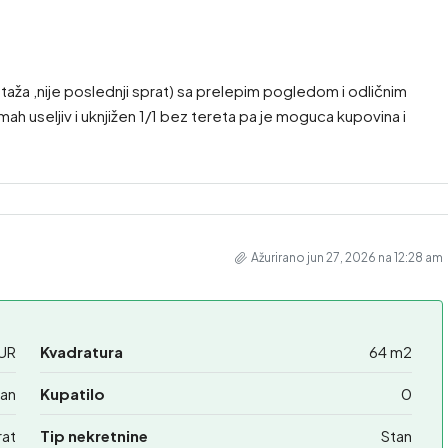
taža ,nije poslednji sprat) sa prelepim pogledom i odličnim
 useljiv i uknjižen 1/1 bez tereta pa je moguca kupovina i
Ažurirano jun 27, 2026 na 12:28 am
UR
Kvadratura
64 m2
an
Kupatilo
0
rat
Tip nekretnine
Stan