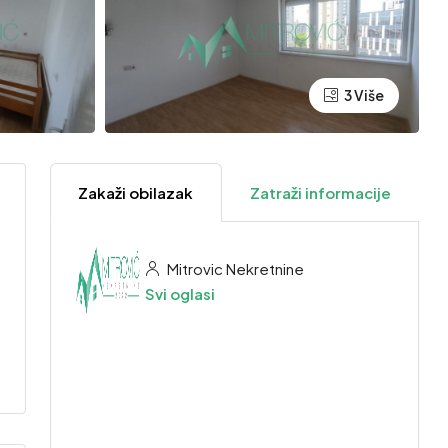
3 Više
Zakaži obilazak
Zatraži informacije
Mitrovic Nekretnine
Svi oglasi