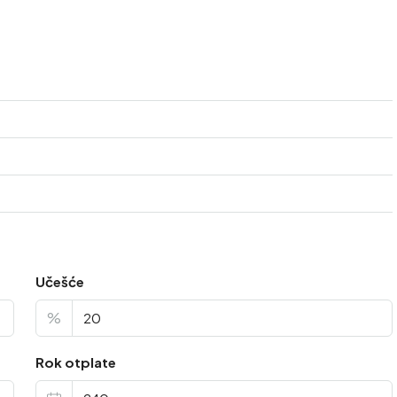
Učešće
%
Rok otplate