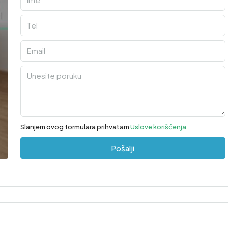
Slanjem ovog formulara prihvatam
Uslove korišćenja
Pošalji