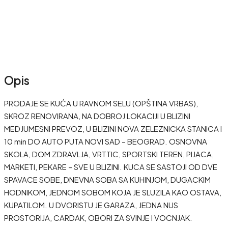
Opis
PRODAJE SE KUĆA U RAVNOM SELU (OPŠTINA VRBAS),
SKROZ RENOVIRANA, NA DOBROJ LOKACIJI U BLIZINI
MEDJUMESNI PREVOZ, U BLIZINI NOVA ZELEZNICKA STANICA I
10 min DO AUTO PUTA NOVI SAD – BEOGRAD. OSNOVNA
SKOLA, DOM ZDRAVLJA, VRTTIC, SPORTSKI TEREN, PIJACA,
MARKETI, PEKARE – SVE U BLIZINI. KUCA SE SASTOJI OD DVE
SPAVACE SOBE, DNEVNA SOBA SA KUHINJOM, DUGACKIM
HODNIKOM, JEDNOM SOBOM KOJA JE SLUZILA KAO OSTAVA,
KUPATILOM. U DVORISTU JE GARAZA, JEDNA NUS
PROSTORIJA, CARDAK, OBORI ZA SVINJE I VOCNJAK.