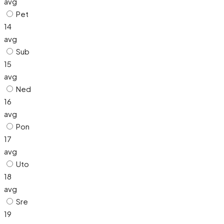
avg
Pet
14
avg
Sub
15
avg
Ned
16
avg
Pon
17
avg
Uto
18
avg
Sre
19