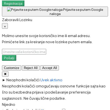
Registracija
Prijavite se putem Google
naloga
Zaboravili Lozinku
×
Molimo unesite svoje korisničko ime ili email adresu.
Primićete link za kreiranje nove lozinke putem emaila.
Pošalji
Customize
Reject All
Accept All
✖
►
Neophodni kolačići
Uvek aktivno
Neophodni kolačići omogućavaju osnovne funkcije sajta kao
što su bezbedna prijava i podešavanje preferencija
saglasnosti. Ne čuvaju lične podatke.
Nijedno