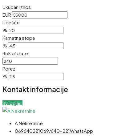
Ukupan iznos
EUR
Učešće
%
Kamatna stopa
%
Rok otplate
Porez
%
Kontakt informacije
Svi oglasi
A Nekretnine
069640221
069/640-221
WhatsApp