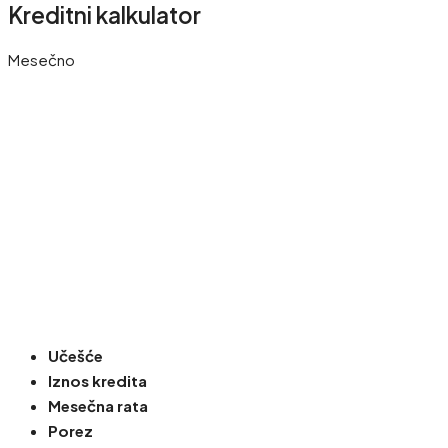
Kreditni kalkulator
Mesečno
Učešće
Iznos kredita
Mesečna rata
Porez