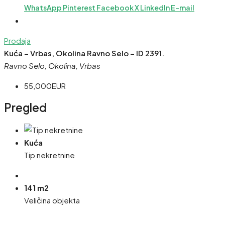
WhatsApp
Pinterest
Facebook
X
LinkedIn
E-mail
Prodaja
Kuća – Vrbas, Okolina Ravno Selo – ID 2391.
Ravno Selo, Okolina, Vrbas
55,000EUR
Pregled
Kuća
Tip nekretnine
141 m2
Veličina objekta