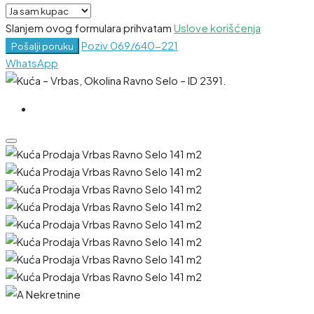
Slanjem ovog formulara prihvatam
Uslove korišćenja
Poziv
069/640-221
Pošalji poruku
WhatsApp