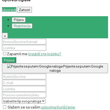
Uporedi
Zatvori
Prijava
Registracija
×
Zapamti me
Izgubili ste lozinku?
Prijava
Prijavite se putem Google
naloga
Slažem se sa vašim
uslovima Korišćenje