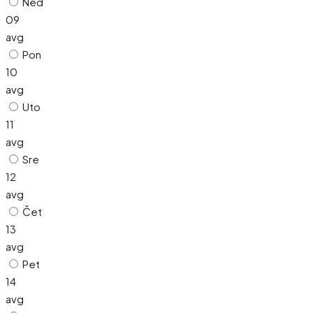
Ned
09
avg
Pon
10
avg
Uto
11
avg
Sre
12
avg
Čet
13
avg
Pet
14
avg