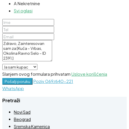
A Nekretnine
Svi oglasi
Slanjem ovog formulara prihvatam
Uslove korišćenja
Poziv
069/640-221
Pošalji poruku
WhatsApp
Pretraži
Novi Sad
Beograd
Sremska Kamenica