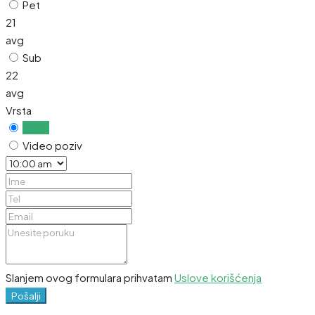
Pet
21
avg
Sub
22
avg
Vrsta
Uživo
Video poziv
Slanjem ovog formulara prihvatam
Uslove korišćenja
Pošalji