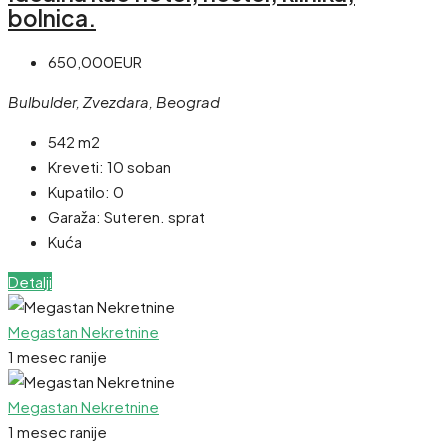
bolnica.
650,000EUR
Bulbulder, Zvezdara, Beograd
542 m2
Kreveti:
10 soban
Kupatilo:
0
Garaža:
Suteren. sprat
Kuća
Detalji
Megastan Nekretnine
1 mesec ranije
Megastan Nekretnine
1 mesec ranije