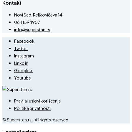
Kontakt
Novi Sad, Reljkovićeva 14
0641594907
info@superstan.rs
Facebook
Twitter
Instagram
Linkd in
Google +
Youtube
Pravila i uslovi korišćenja
Politika privatnosti
© Superstan.rs - All rights reserved
Uporedi oglase