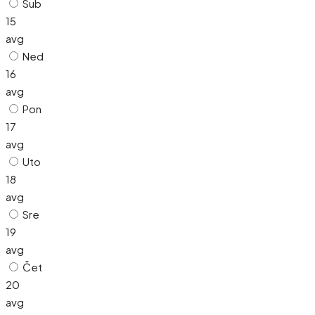
Sub
15
avg
Ned
16
avg
Pon
17
avg
Uto
18
avg
Sre
19
avg
Čet
20
avg