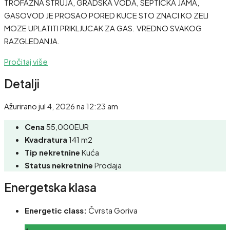
TROFAZNA STRUJA, GRADSKA VODA, SEPTICKA JAMA,
GASOVOD JE PROSAO PORED KUCE STO ZNACI KO ZELI
MOZE UPLATITI PRIKLJUCAK ZA GAS. VREDNO SVAKOG
RAZGLEDANJA.
Pročitaj više
Detalji
Ažurirano jul 4, 2026 na 12:23 am
Cena
55,000EUR
Kvadratura
141 m2
Tip nekretnine
Kuća
Status nekretnine
Prodaja
Energetska klasa
Energetic class:
Čvrsta Goriva