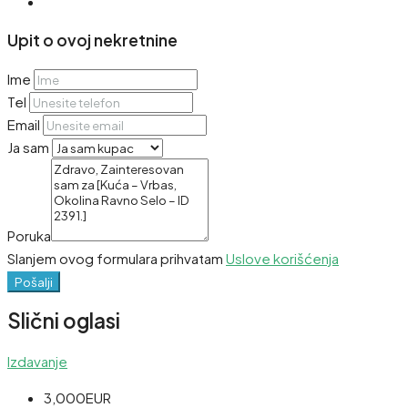
Upit o ovoj nekretnine
Ime
Tel
Email
Ja sam
Poruka
Slanjem ovog formulara prihvatam
Uslove korišćenja
Pošalji
Slični oglasi
Izdavanje
3,000EUR