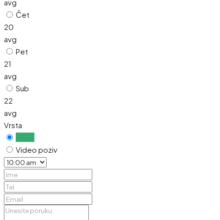
avg
Čet
20
avg
Pet
21
avg
Sub
22
avg
Vrsta
Uživo
Video poziv