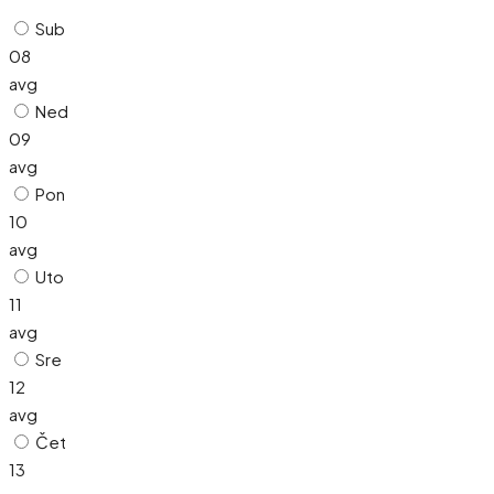
Sub
08
avg
Ned
09
avg
Pon
10
avg
Uto
11
avg
Sre
12
avg
Čet
13