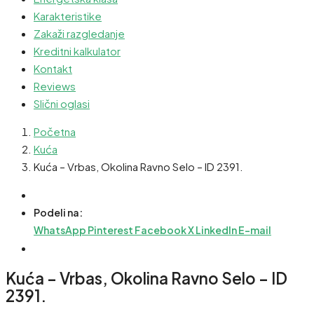
Karakteristike
Zakaži razgledanje
Kreditni kalkulator
Kontakt
Reviews
Slični oglasi
Početna
Kuća
Kuća – Vrbas, Okolina Ravno Selo – ID 2391.
Podeli na:
WhatsApp
Pinterest
Facebook
X
LinkedIn
E-mail
Kuća – Vrbas, Okolina Ravno Selo – ID
2391.