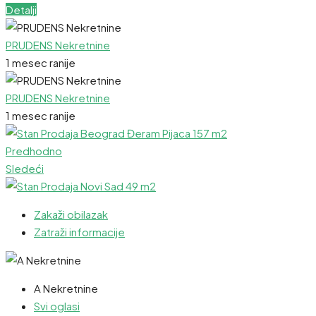
Detalji
PRUDENS Nekretnine
1 mesec ranije
PRUDENS Nekretnine
1 mesec ranije
Predhodno
Sledeći
Zakaži obilazak
Zatraži informacije
A Nekretnine
Svi oglasi