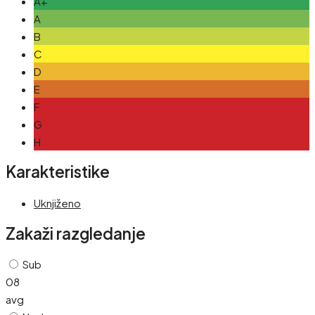
A+
A
B
C
D
E
F
G
H
Karakteristike
Uknjiženo
Zakaži razgledanje
Sub
08
avg