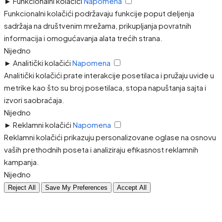
►
Funkcionalni kolačići
Napomena
Funkcionalni kolačići podržavaju funkcije poput deljenja
sadržaja na društvenim mrežama, prikupljanja povratnih
informacija i omogućavanja alata trećih strana.
Nijedno
►
Analitički kolačići
Napomena
Analitički kolačići prate interakcije posetilaca i pružaju uvide u
metrike kao što su broj posetilaca, stopa napuštanja sajta i
izvori saobraćaja.
Nijedno
►
Reklamni kolačići
Napomena
Reklamni kolačići prikazuju personalizovane oglase na osnovu
vaših prethodnih poseta i analiziraju efikasnost reklamnih
kampanja.
Nijedno
Reject All
Save My Preferences
Accept All