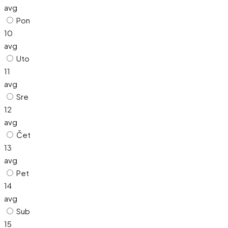
avg
Pon
10
avg
Uto
11
avg
Sre
12
avg
Čet
13
avg
Pet
14
avg
Sub
15