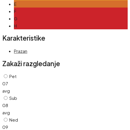
E
F
G
H
Karakteristike
Prazan
Zakaži razgledanje
Pet
07
avg
Sub
08
avg
Ned
09