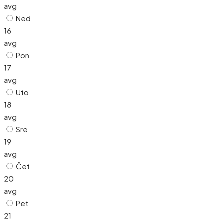
avg
Ned
16
avg
Pon
17
avg
Uto
18
avg
Sre
19
avg
Čet
20
avg
Pet
21