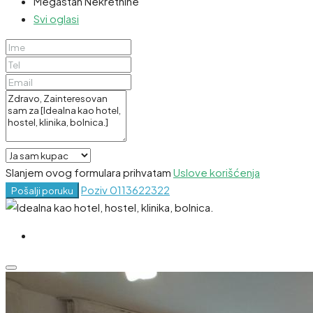
Megastan Nekretnine
Svi oglasi
Slanjem ovog formulara prihvatam
Uslove korišćenja
Poziv
0113622322
Pošalji poruku