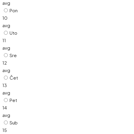
avg
Pon
10
avg
Uto
11
avg
Sre
12
avg
Čet
13
avg
Pet
14
avg
Sub
15