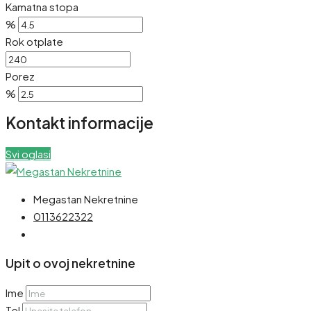
Kamatna stopa
%
Rok otplate
Porez
%
Kontakt informacije
Svi oglasi
Megastan Nekretnine
0113622322
Upit o ovoj nekretnine
Ime
Tel