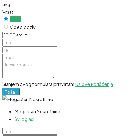
avg
Vrsta
Uživo
Video poziv
Slanjem ovog formulara prihvatam
Uslove korišćenja
Pošalji
Megastan Nekretnine
Svi oglasi