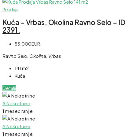
Prodaja
Kuća – Vrbas, Okolina Ravno Selo – ID
2391.
55,000EUR
Ravno Selo, Okolina, Vrbas
141 m2
Kuća
Detalji
A Nekretnine
1 mesec ranije
A Nekretnine
1 mesec ranije