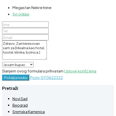
Megastan Nekretnine
Svi oglasi
Slanjem ovog formulara prihvatam
Uslove korišćenja
Poziv
0113622322
Pošalji poruku
Pretraži
Novi Sad
Beograd
Sremska Kamenica