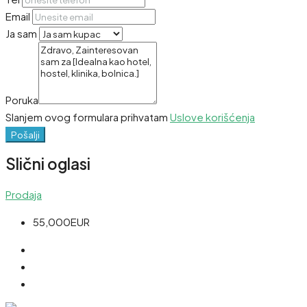
Email
Ja sam
Poruka
Slanjem ovog formulara prihvatam
Uslove korišćenja
Pošalji
Slični oglasi
Prodaja
55,000EUR