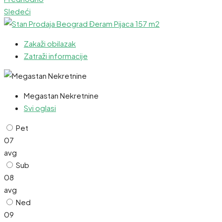
Sledeći
Zakaži obilazak
Zatraži informacije
Megastan Nekretnine
Svi oglasi
Pet
07
avg
Sub
08
avg
Ned
09