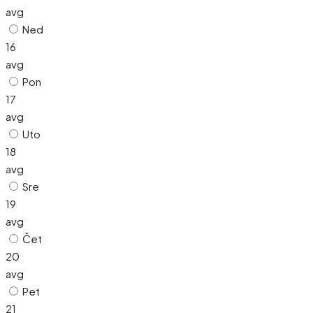
avg
Ned
16
avg
Pon
17
avg
Uto
18
avg
Sre
19
avg
Čet
20
avg
Pet
21