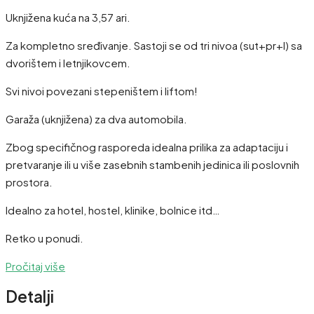
Uknjižena kuća na 3,57 ari.
Za kompletno sređivanje. Sastoji se od tri nivoa (sut+pr+I) sa
dvorištem i letnjikovcem.
Svi nivoi povezani stepeništem i liftom!
Garaža (uknjižena) za dva automobila.
Zbog specifičnog rasporeda idealna prilika za adaptaciju i
pretvaranje ili u više zasebnih stambenih jedinica ili poslovnih
prostora.
Idealno za hotel, hostel, klinike, bolnice itd…
Retko u ponudi.
Pročitaj više
Detalji