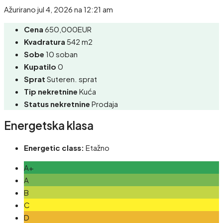
Ažurirano jul 4, 2026 na 12:21 am
Cena
650,000EUR
Kvadratura
542 m2
Sobe
10 soban
Kupatilo
0
Sprat
Suteren. sprat
Tip nekretnine
Kuća
Status nekretnine
Prodaja
Energetska klasa
Energetic class:
Etažno
A+
A
B
C
D