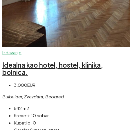
Izdavanje
Idealna kao hotel, hostel, klinika,
bolnica.
3,000EUR
Bulbulder, Zvezdara, Beograd
542 m2
Kreveti:
10 soban
Kupatilo:
0
Garaža:
Suteren. sprat