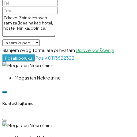
Slanjem ovog formulara prihvatam
Uslove korišćenja
Poziv
0113622322
Pošalji poruku
Megastan Nekretnine
Kontaktirajte me