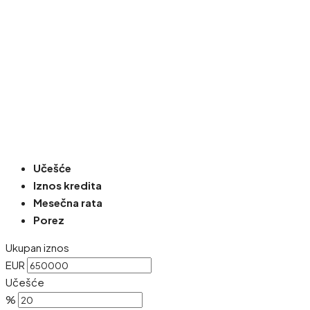
Učešće
Iznos kredita
Mesečna rata
Porez
Ukupan iznos
EUR
Učešće
%