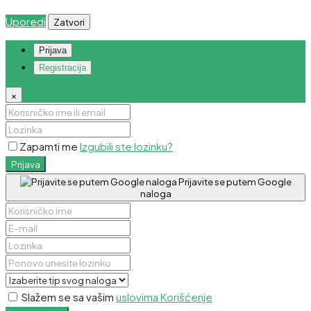
Uporedi
Zatvori
Prijava
Registracija
×
Zapamti me
Izgubili ste lozinku?
Prijava
Prijavite se putem Google
naloga
Slažem se sa vašim
uslovima Korišćenje