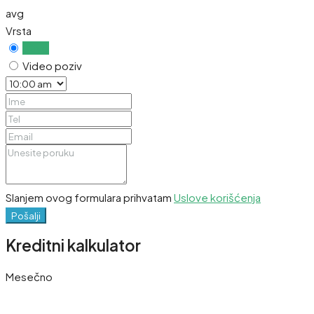
avg
Vrsta
Uživo
Video poziv
Slanjem ovog formulara prihvatam
Uslove korišćenja
Pošalji
Kreditni kalkulator
Mesečno