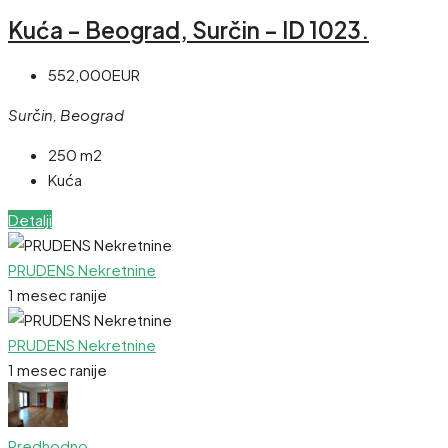
Kuća – Beograd, Surčin – ID 1023.
552,000EUR
Surčin, Beograd
250 m2
Kuća
Detalji
PRUDENS Nekretnine
1 mesec ranije
PRUDENS Nekretnine
1 mesec ranije
Predhodno