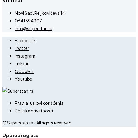
Kontakt
Novi Sad, Reljkovićeva 14
0641594907
info@superstan.rs
Facebook
Twitter
Instagram
Linkd in
Google +
Youtube
Pravila i uslovi korišćenja
Politika privatnosti
© Superstan.rs - All rights reserved
Uporedi oglase