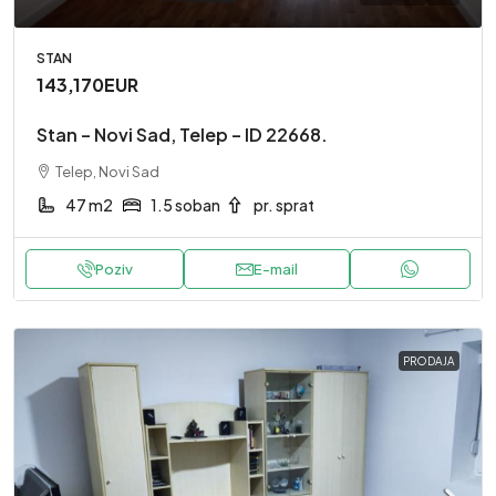
STAN
143,170EUR
Stan – Novi Sad, Telep – ID 22668.
Telep, Novi Sad
47 m2
1.5 soban
pr. sprat
Poziv
E-mail
PRODAJA