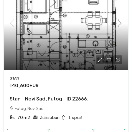
STAN
140,600EUR
Stan – Novi Sad, Futog – ID 22666.
Futog, Novi Sad
70 m2
3.5 soban
1. sprat