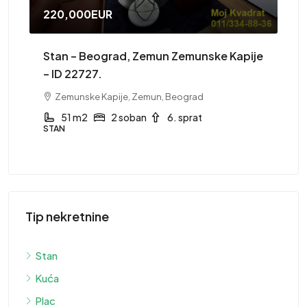
415,000EUR
emunske Kapije
Stan – Novi Sad, Grbavica – ID 1753.
Grbavica, Novi Sad
ograd
155 m2
5 soban
3. sprat
STAN
sprat
Tip nekretnine
Stan
Kuća
Plac