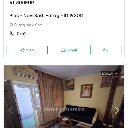
61,800EUR
Plac – Novi Sad, Futog – ID 19208.
Futog, Novi Sad
0 m2
Poziv
E-mail
IZDAVANJE