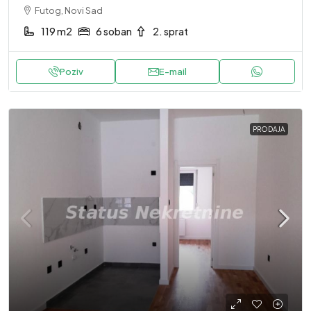
Futog, Novi Sad
119 m2
6 soban
2. sprat
Poziv
E-mail
PRODAJA