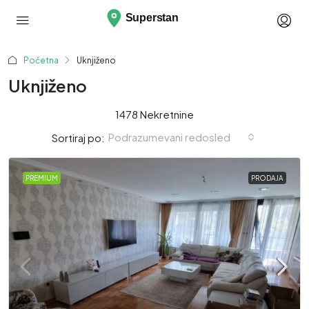
Početna
Uknjiženo
Uknjiženo
1478 Nekretnine
Podrazumevani redosled
Sortiraj po:
PREMIUM
PRODAJA