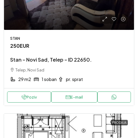
STAN
250EUR
Stan – Novi Sad, Telep – ID 22650.
Telep, Novi Sad
29 m2
1 soban
pr. sprat
Poziv
E-mail
PRODAJA