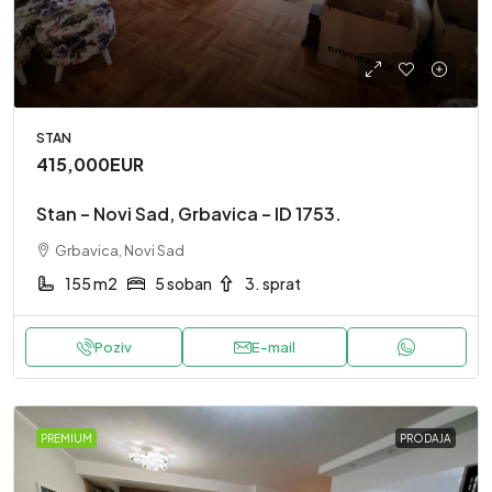
STAN
415,000EUR
Stan – Novi Sad, Grbavica – ID 1753.
Grbavica, Novi Sad
155 m2
5 soban
3. sprat
Poziv
E-mail
PREMIUM
PRODAJA