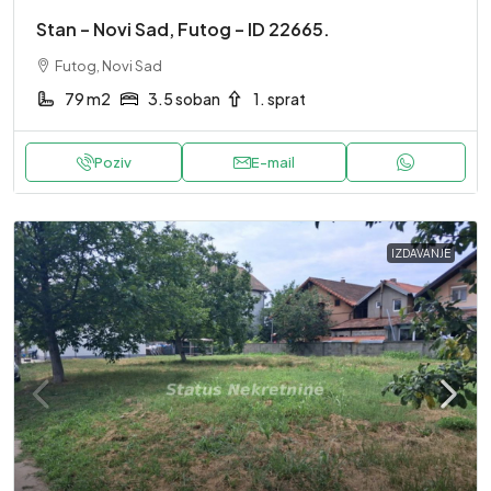
Stan – Novi Sad, Futog – ID 22665.
Futog, Novi Sad
79 m2
3.5 soban
1. sprat
Poziv
E-mail
IZDAVANJE