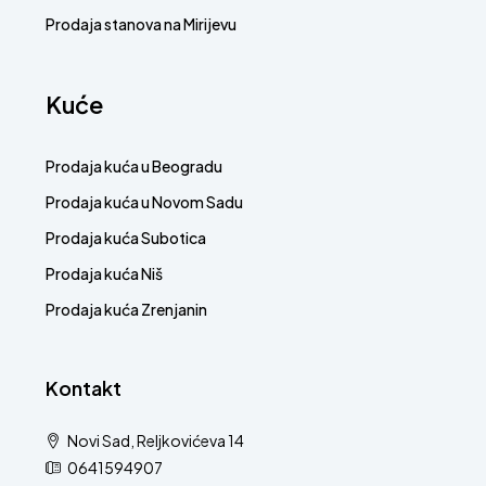
Prodaja stanova na Mirijevu
Kuće
Prodaja kuća u Beogradu
Prodaja kuća u Novom Sadu
Prodaja kuća Subotica
Prodaja kuća Niš
Prodaja kuća Zrenjanin
Kontakt
Novi Sad, Reljkovićeva 14
0641594907
info@superstan.rs