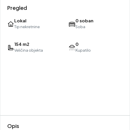
Pregled
Lokal
0 soban
Tip nekretnine
Soba
154 m2
0
Veličina objekta
Kupatilo
Opis