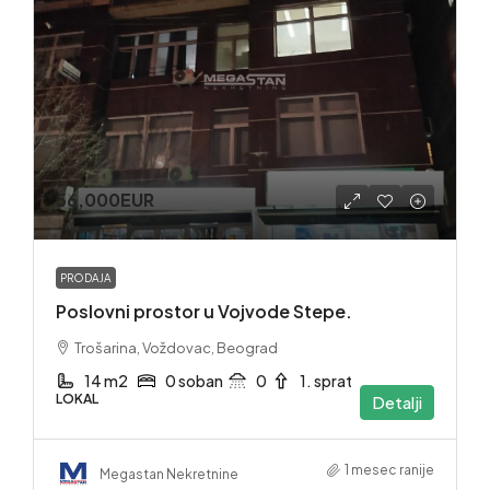
56,000EUR
PRODAJA
Poslovni prostor u Vojvode Stepe.
Trošarina, Voždovac, Beograd
14 m2
0 soban
0
1. sprat
LOKAL
Detalji
1 mesec ranije
Megastan Nekretnine