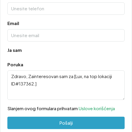
Email
Ja sam
Poruka
Slanjem ovog formulara prihvatam
Uslove korišćenja
Pošalji