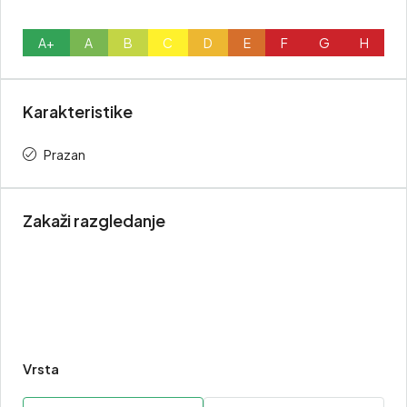
A+
A
B
C
D
E
F
G
H
Karakteristike
Prazan
Zakaži razgledanje
Vrsta