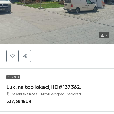
7
PRODAJA
Lux, na top lokaciji ID#137362.
Bežanijska Kosa 1, Novi Beograd, Beograd
537,684EUR