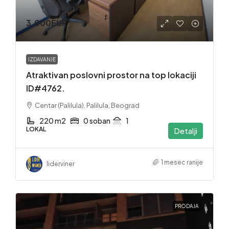
3,000EUR
IZDAVANJE
Atraktivan poslovni prostor na top lokaciji
ID#4762.
Centar (Palilula), Palilula, Beograd
220 m2
0 soban
1
LOKAL
Detalji
1 mesec ranije
liderviner
PRODAJA