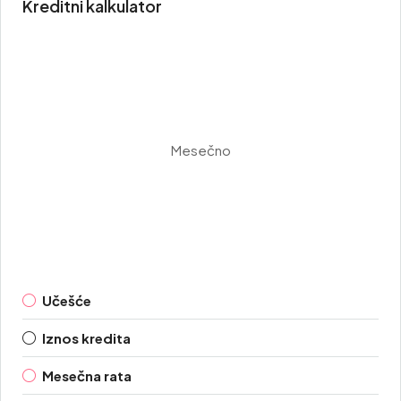
Kreditni kalkulator
Mesečno
Učešće
Iznos kredita
Mesečna rata