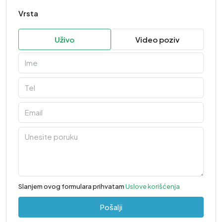
Vrsta
Uživo
Video poziv
Slanjem ovog formulara prihvatam
Uslove korišćenja
Pošalji