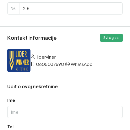
%
Kontakt informacije
Svi oglasi
liderviner
0605037690
WhatsApp
Upit o ovoj nekretnine
Ime
Tel