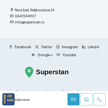
Novi Sad, Reljkovićeva 14
0641594907
info@superstan.rs
Facebook
Twitter
Instagram
Linkd in
Google +
Youtube
Pravila i uslovi korišćenja
Politika privatnosti
liderviner
© Superstan.rs - All rights reserved