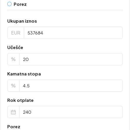
Porez
Ukupan iznos
EUR
Učešće
%
Kamatna stopa
%
Rok otplate
Porez