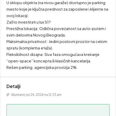
U sklopu objekta (na nivou garaže) dostupno je parking
mesto koje je ključna prednost za zaposlene i klijente na
ovoj lokaciji:
Zašto investirati u lux 51?
Prestižna lokacija: Odlična povezanost sa auto-putem i
svim delovima Novog Beograda.
Maksimalna privatnost: Jedini poslovni prostor na celom
spratu (kompletna etaža).
Fleksibilnost dizajna: Siva faza omogućava kreiranje
“open-space” koncepta ili klasičnih kancelarija.
Rešen parking. agencijska provizija 2%
Detalji
Ažurirano jun 26, 2026 na 12:33 am