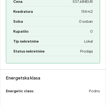
Cena
537,684EUR
Kvadratura
154 m2
Soba
0 soban
Kupatilo
0
Tip nekretnine
Lokal
Status nekretnine
Prodaja
Energetska klasa
Energetic class:
Podno