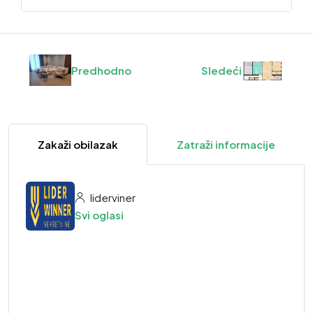
Predhodno
Sledeći
Zakaži obilazak
Zatraži informacije
liderviner
Svi oglasi