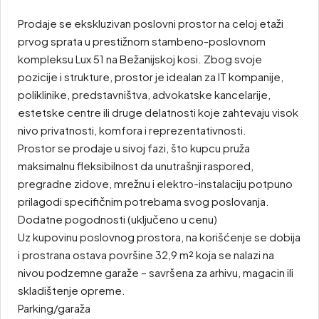
Prodaje se ekskluzivan poslovni prostor na celoj etaži
prvog sprata u prestižnom stambeno-poslovnom
kompleksu Lux 51 na Bežanijskoj kosi. Zbog svoje
pozicije i strukture, prostor je idealan za IT kompanije,
poliklinike, predstavništva, advokatske kancelarije,
estetske centre ili druge delatnosti koje zahtevaju visok
nivo privatnosti, komfora i reprezentativnosti.
Prostor se prodaje u sivoj fazi, što kupcu pruža
maksimalnu fleksibilnost da unutrašnji raspored,
pregradne zidove, mrežnu i elektro-instalaciju potpuno
prilagodi specifičnim potrebama svog poslovanja.
Dodatne pogodnosti (uključeno u cenu)
Uz kupovinu poslovnog prostora, na korišćenje se dobija
i prostrana ostava površine 32,9 m² koja se nalazi na
nivou podzemne garaže – savršena za arhivu, magacin ili
skladištenje opreme.
Parking/garaža