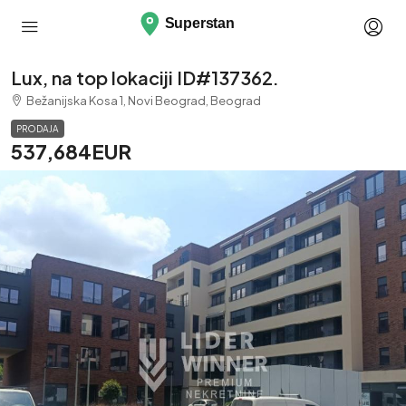
Lux, na top lokaciji ID#137362.
Bežanijska Kosa 1, Novi Beograd, Beograd
PRODAJA
537,684EUR