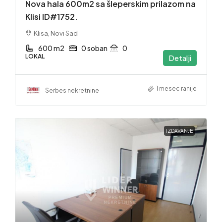
Nova hala 600m2 sa šleperskim prilazom na
Klisi ID#1752.
Klisa, Novi Sad
600 m2
0 soban
0
LOKAL
Detalji
1 mesec ranije
Serbes nekretnine
IZDAVANJE