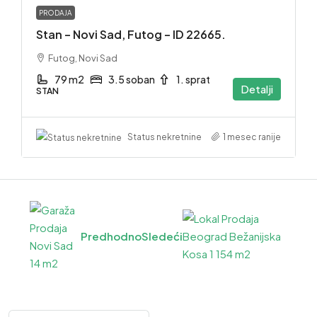
PRODAJA
Stan – Novi Sad, Futog – ID 22665.
Futog, Novi Sad
79 m2
3.5 soban
1. sprat
Detalji
STAN
1 mesec ranije
Status nekretnine
Predhodno
Sledeći