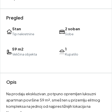
Pregled
Stan
2 soban
Tip nekretnine
Sobe
59 m2
1
Veličina objekta
Kupatilo
Opis
Na prodaju ekskluzivan, potpuno opremljen luksuzni
apartman površine 59 m², smešten u prizemlju elitnog
kompleksa na jednoj od najprestižnijih lokacija na