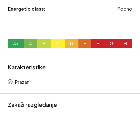
Energetic class:
Podno
A+
A
B
C
D
E
F
G
H
Karakteristike
Prazan
Zakaži razgledanje