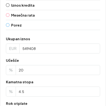
Iznos kredita
Mesečna rata
Porez
Ukupan iznos
EUR
Učešće
%
Kamatna stopa
%
Rok otplate