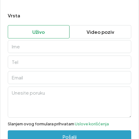
Vrsta
Uživo
Video poziv
Slanjem ovog formulara prihvatam
Uslove korišćenja
Pošalji