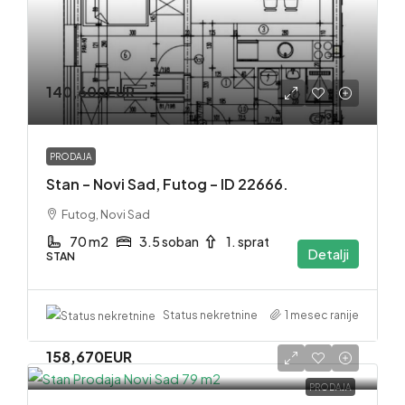
140,600EUR
PRODAJA
Stan – Novi Sad, Futog – ID 22666.
Futog, Novi Sad
70 m2
3.5 soban
1. sprat
Detalji
STAN
1 mesec ranije
Status nekretnine
158,670EUR
PRODAJA