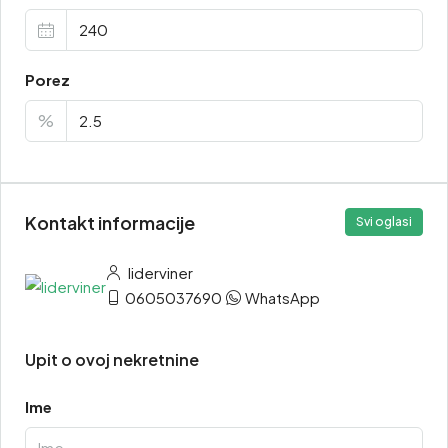
Porez
%
Kontakt informacije
Svi oglasi
liderviner
0605037690
WhatsApp
Upit o ovoj nekretnine
Ime