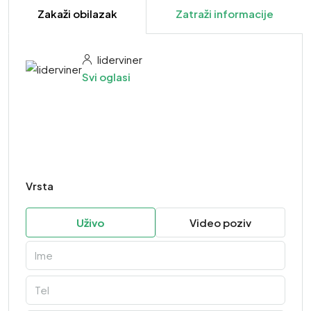
Zakaži obilazak
Zatraži informacije
liderviner
Svi oglasi
Vrsta
Uživo
Video poziv