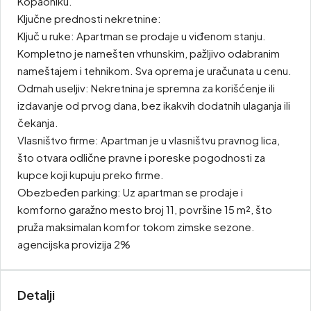
Kopaoniku.
Ključne prednosti nekretnine:
Ključ u ruke: Apartman se prodaje u viđenom stanju.
Kompletno je namešten vrhunskim, pažljivo odabranim
nameštajem i tehnikom. Sva oprema je uračunata u cenu.
Odmah useljiv: Nekretnina je spremna za korišćenje ili
izdavanje od prvog dana, bez ikakvih dodatnih ulaganja ili
čekanja.
Vlasništvo firme: Apartman je u vlasništvu pravnog lica,
što otvara odlične pravne i poreske pogodnosti za
kupce koji kupuju preko firme.
Obezbeđen parking: Uz apartman se prodaje i
komforno garažno mesto broj 11, površine 15 m², što
pruža maksimalan komfor tokom zimske sezone.
agencijska provizija 2%
Detalji