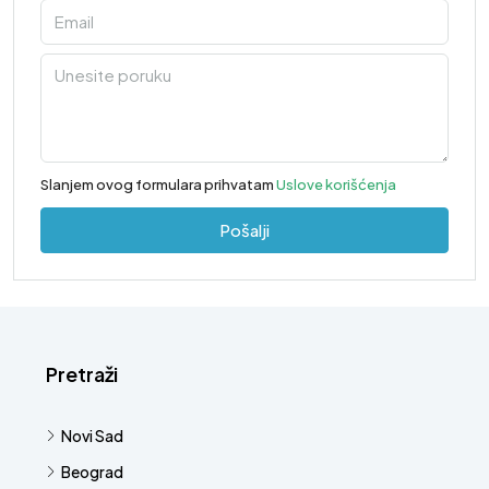
Slanjem ovog formulara prihvatam
Uslove korišćenja
Pošalji
Pretraži
Novi Sad
Beograd