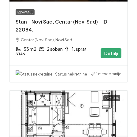
IZDAVANJE
Stan – Novi Sad, Centar (Novi Sad) – ID
22084.
Centar (Novi Sad), Novi Sad
53 m2
2 soban
1. sprat
Detalji
STAN
1 mesec ranije
Status nekretnine
PRODAJA