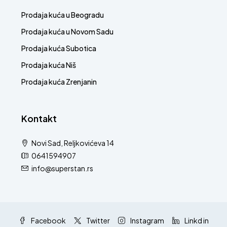
Prodaja kuća u Beogradu
Prodaja kuća u Novom Sadu
Prodaja kuća Subotica
Prodaja kuća Niš
Prodaja kuća Zrenjanin
Kontakt
Novi Sad, Reljkovićeva 14
0641594907
info@superstan.rs
Facebook
Twitter
Instagram
Linkd in