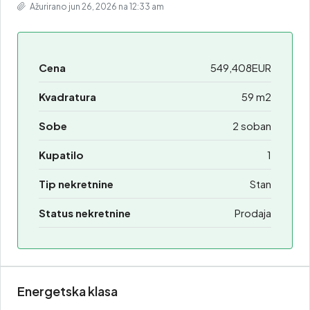
Ažurirano jun 26, 2026 na 12:33 am
Cena
549,408EUR
Kvadratura
59 m2
Sobe
2 soban
Kupatilo
1
Tip nekretnine
Stan
Status nekretnine
Prodaja
Energetska klasa