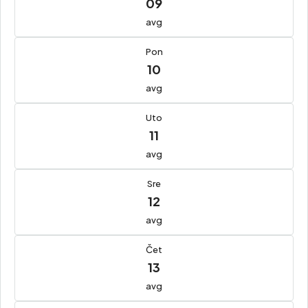
09
avg
Pon
10
avg
Uto
11
avg
Sre
12
avg
Čet
13
avg