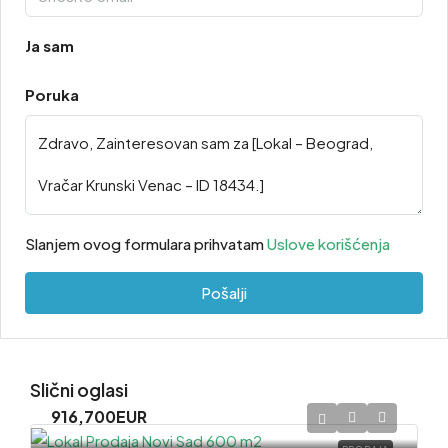
Ja sam
Poruka
Slanjem ovog formulara prihvatam
Uslove korišćenja
Pošalji
Slični oglasi
916,700EUR