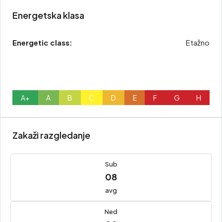
Energetska klasa
Energetic class:
Etažno
A+
A
B
C
D
E
F
G
H
Zakaži razgledanje
Sub
08
avg
Ned