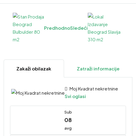
Predhodno
Sledeći
Zakaži obilazak
Zatraži informacije
Moj Kvadrat nekretnine
Svi oglasi
Sub
08
avg