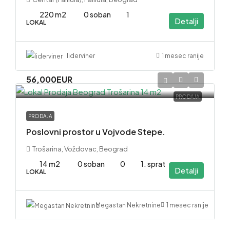
220 m2
0 soban
1
Detalji
LOKAL
1 mesec ranije
liderviner
56,000EUR
PRODAJA
PRODAJA
Poslovni prostor u Vojvode Stepe.
Trošarina, Voždovac, Beograd
14 m2
0 soban
0
1. sprat
Detalji
LOKAL
1 mesec ranije
Megastan Nekretnine