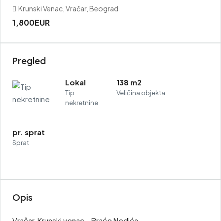
Krunski Venac, Vračar, Beograd
1,800EUR
Pregled
Lokal
138 m2
Tip
Veličina objekta
nekretnine
pr. sprat
Sprat
Opis
Vračar, Krunski venac – Braće Nedića