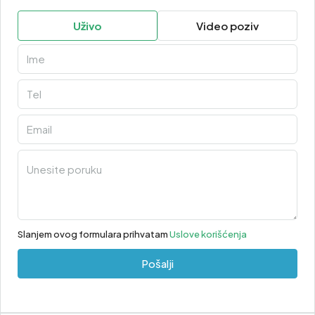
Uživo
Video poziv
Slanjem ovog formulara prihvatam
Uslove korišćenja
Pošalji