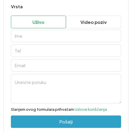
Vrsta
Uživo
Video poziv
Slanjem ovog formulara prihvatam
Uslove korišćenja
Pošalji