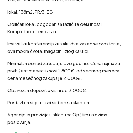
lokal, 138m2, PR/3, EG
Odlličan lokal, pogodan za različite delatnosti.
Kompletno je renoviran.
Ima veliku konferencijsku salu, dve zasebne prostorije,
dva mokra čvora, magacin. Izlog ka ulici.
Minimalan period zakupa je dve godine. Cena najma za
prvih šest meseci iznosi 1.800€, od sedmog meseca
cena mesečnog zakupa je 2.000€.
Obavezan depozit u visini od 2.000€.
Postavljen sigurnosni sistem sa alarmom.
Agencijska provizija u skladu sa Opštim uslovima
poslovanja.