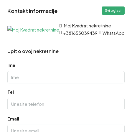
Kontakt informacije
Svi oglasi
Moj Kvadrat nekretnine
+381653039439
WhatsApp
Upit o ovoj nekretnine
Ime
Tel
Email