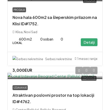
PRODAJA
PRODAJA
Nova hala 600m2 sa šleperskim prilazom na
Klisi ID#1752.
Klisa, Novi Sad
600 m2
0 soban
0
Detalji
LOKAL
1 mesec ranije
Serbes nekretnine
3,000EUR
IZDAVANJE
IZDAVANJE
Atraktivan poslovni prostor na top lokaciji
ID#4762.
Centar (Palilula), Palilula, Beograd