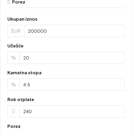
Porez
Ukupan iznos
EUR
Učešće
%
Kamatna stopa
%
Rok otplate
Porez