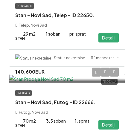
IZDAVANJE
Stan – Novi Sad, Telep – ID 22650.
Telep, Novi Sad
29 m2
1 soban
pr. sprat
Detalji
STAN
1 mesec ranije
Status nekretnine
140,600EUR
PRODAJA
PRODAJA
Stan – Novi Sad, Futog – ID 22666.
Futog, Novi Sad
70 m2
3.5 soban
1. sprat
Detalji
STAN