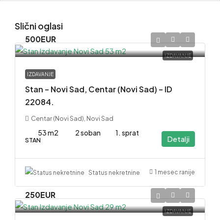
Slični oglasi
500EUR
IZDAVANJE
IZDAVANJE
Stan – Novi Sad, Centar (Novi Sad) – ID
22084.
Centar (Novi Sad), Novi Sad
53 m2
2 soban
1. sprat
Detalji
STAN
1 mesec ranije
Status nekretnine
250EUR
IZDAVANJE