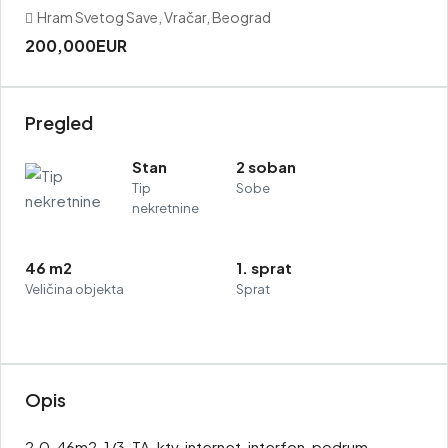
Hram Svetog Save, Vračar, Beograd
200,000EUR
Pregled
Stan
2 soban
Tip
Sobe
nekretnine
46 m2
1. sprat
Veličina objekta
Sprat
Opis
2.0, 46m2, 1/3, TA, ktv, internet, interfon, podrum