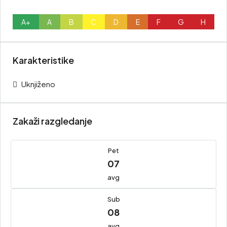
A+
A
B
C
D
E
F
G
H
Karakteristike
Uknjiženo
Zakaži razgledanje
Pet
07
avg
Sub
08
avg