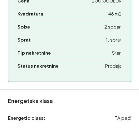
Cena
200,000EUR
Kvadratura
46 m2
Sobe
2 soban
Sprat
1. sprat
Tip nekretnine
Stan
Status nekretnine
Prodaja
Energetska klasa
Energetic class:
TA peći