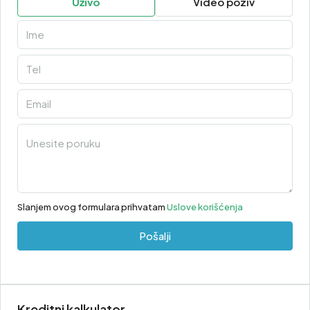
Uživo
Video poziv
Slanjem ovog formulara prihvatam
Uslove korišćenja
Pošalji
Kreditni kalkulator