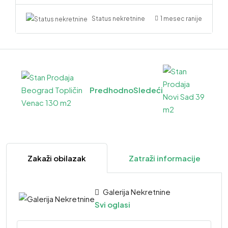
1 mesec ranije
Status nekretnine
Predhodno
Sledeći
Zakaži obilazak
Zatraži informacije
Galerija Nekretnine
Svi oglasi