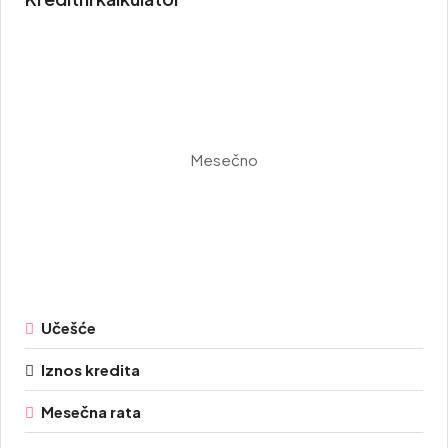
Mesečno
Učešće
Iznos kredita
Mesečna rata