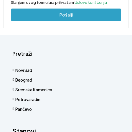
Slanjem ovog formulara prihvatam
Uslove korišćenja
Pošalji
Pretraži
Novi Sad
Beograd
Sremska Kamenica
Petrovaradin
Pančevo
Stanovi