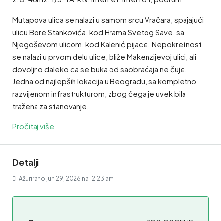
Mutapova ulica se nalazi u samom srcu Vračara, spajajući
ulicu Bore Stankovića, kod Hrama Svetog Save, sa
Njegoševom ulicom, kod Kalenić pijace. Nepokretnost
se nalazi u prvom delu ulice, bliže Makenzijevoj ulici, ali
dovoljno daleko da se buka od saobraćaja ne čuje.
Jedna od najlepših lokacija u Beogradu, sa kompletno
razvijenom infrastrukturom, zbog čega je uvek bila
tražena za stanovanje.
Pročitaj više
Detalji
Ažurirano jun 29, 2026 na 12:23 am