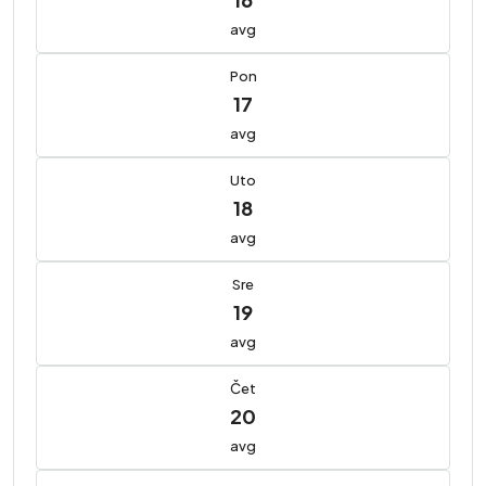
avg
Pon
17
avg
Uto
18
avg
Sre
19
avg
Čet
20
avg