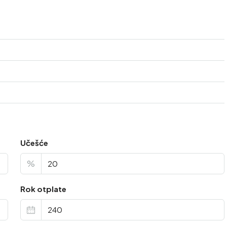
Učešće
%
Rok otplate