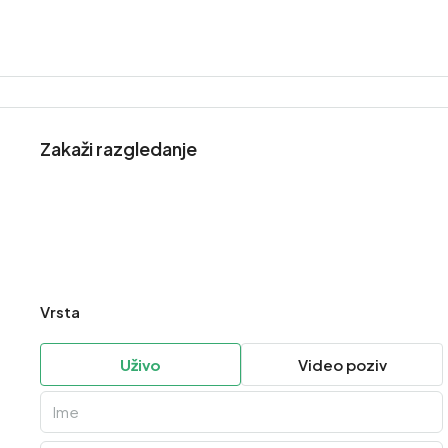
Zakaži razgledanje
Vrsta
Uživo
Video poziv