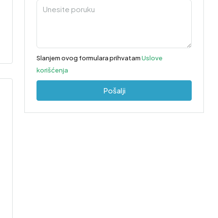
Slanjem ovog formulara prihvatam
Uslove
korišćenja
Pošalji