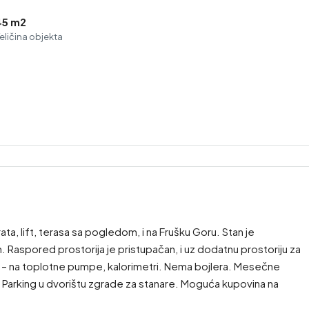
45 m2
eličina objekta
a, lift, terasa sa pogledom, i na Frušku Goru. Stan je
 Raspored prostorija je pristupačan, i uz dodatnu prostoriju za
ne – na toplotne pumpe, kalorimetri. Nema bojlera. Mesečne
. Parking u dvorištu zgrade za stanare. Moguća kupovina na