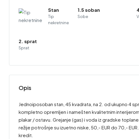
Stan
1.5 soban
Tip
Sobe
V
nekretnine
2. sprat
Sprat
Opis
Jednoiposoban stan, 45 kvadrata, na 2. od ukupno 4 sprat
kompletno opremljen i namešten kvalitetnim interijerom.
plakar / ostavu. Grejanje (gas) i voda iz gradske topla
režije potrošnje su izuetno niske, 50,- EUR do 70,- EUR
kredit.