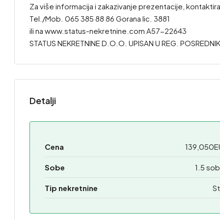
Za više informacija i zakazivanje prezentacije, kontaktira
Tel./Mob. 065 385 88 86 Gorana lic. 3881
ili na www.status-nekretnine.com A57-22643
STATUS NEKRETNINE D.O.O. UPISAN U REG. POSREDNIK
Detalji
Cena
139,050E
Sobe
1.5 so
Tip nekretnine
St