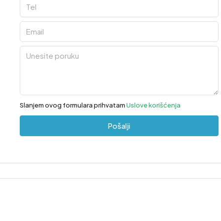
Slanjem ovog formulara prihvatam
Uslove korišćenja
Pošalji