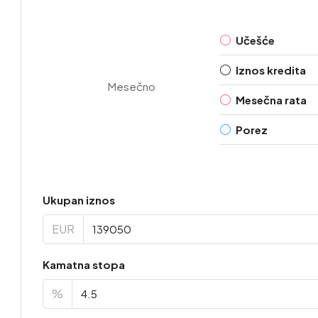
Učešće
Iznos kredita
Mesečno
Mesečna rata
Porez
Ukupan iznos
EUR
Kamatna stopa
%