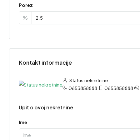
Porez
%
Kontakt informacije
Status nekretnine
0653858888
0653858888
Upit o ovoj nekretnine
Ime