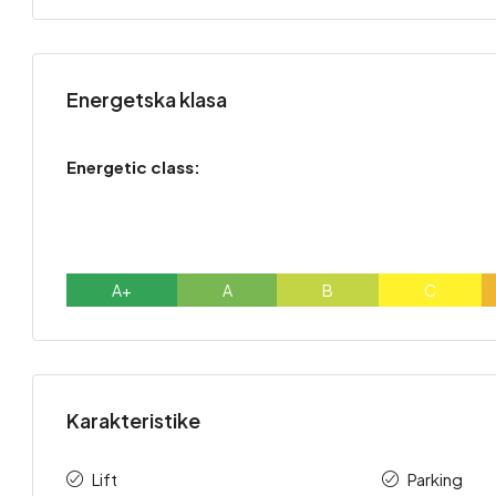
Energetska klasa
Energetic class:
A+
A
B
C
Karakteristike
Lift
Parking