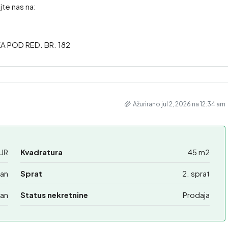
jte nas na:
A POD RED. BR. 182
Ažurirano jul 2, 2026 na 12:34 am
UR
Kvadratura
45 m2
ban
Sprat
2. sprat
an
Status nekretnine
Prodaja