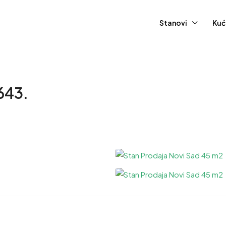
Stanovi
Kuć
2643.