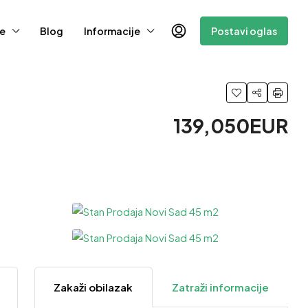
e
Blog
Informacije
Postavi oglas
139,050EUR
3 Više
Zakaži obilazak
Zatraži informacije