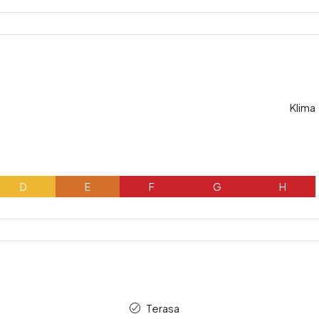
Klima
D
E
F
G
H
Terasa