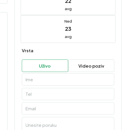
22
avg
Ned
23
avg
Vrsta
Uživo
Video poziv