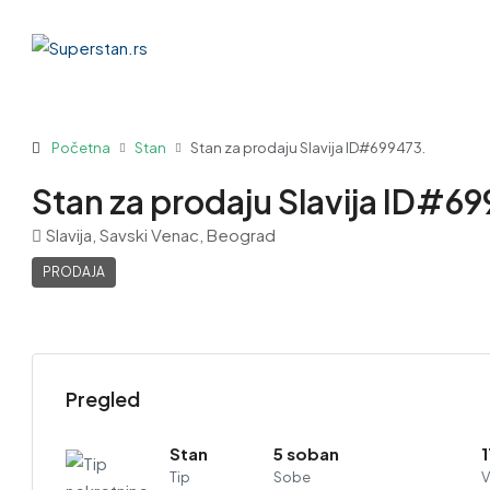
Početna
Stan
Stan za prodaju Slavija ID#699473.
Stan za prodaju Slavija ID#69
Slavija, Savski Venac, Beograd
PRODAJA
Pregled
Stan
5 soban
Tip
Sobe
V