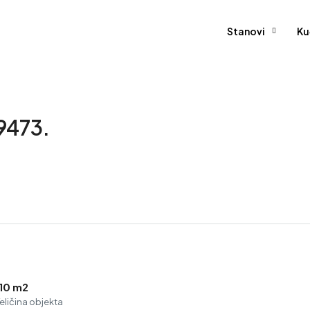
Stanovi
Ku
9473.
110 m2
eličina objekta