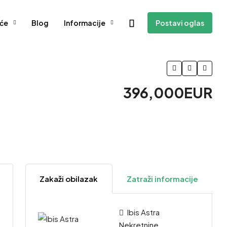
će
Blog
Informacije
Postavi oglas
396,000EUR
Zakaži obilazak
Zatraži informacije
Ibis Astra
Nekretnine