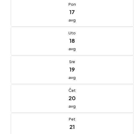
Pon
17
avg
Uto
18
avg
Sre
19
avg
Čet
20
avg
Pet
21