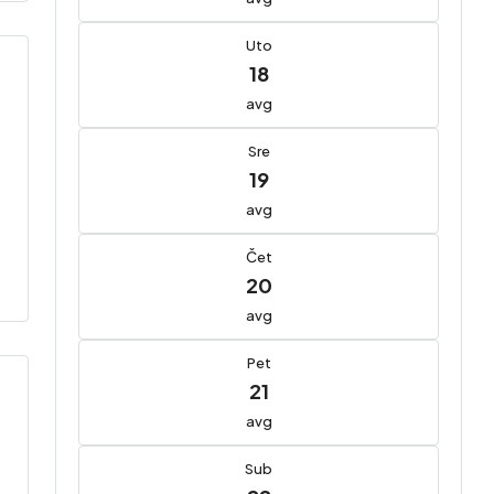
Uto
18
avg
Sre
19
avg
Čet
20
avg
Pet
21
avg
Sub