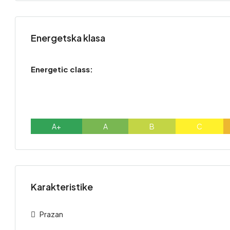
Energetska klasa
Energetic class:
A+
A
B
C
Karakteristike
Prazan