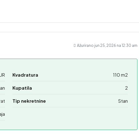
Ažurirano jun 25, 2026 na 12:30 am
UR
Kvadratura
110 m2
an
Kupatila
2
rat
Tip nekretnine
Stan
aja