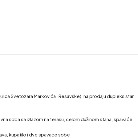
đu ulica Svetozara Markovića i Resavske), na prodaju dupleks stan
nevna soba sa izlazom na terasu, celom dužinom stana, spavaće
tava, kupatilo i dve spavaće sobe