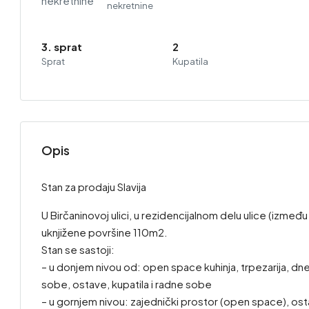
nekretnine
3. sprat
2
Sprat
Kupatila
Opis
Stan za prodaju Slavija
U Birčaninovoj ulici, u rezidencijalnom delu ulice (izme
uknjižene površine 110m2.
Stan se sastoji:
– u donjem nivou od: open space kuhinja, trpezarija, d
sobe, ostave, kupatila i radne sobe
– u gornjem nivou: zajednički prostor (open space), os