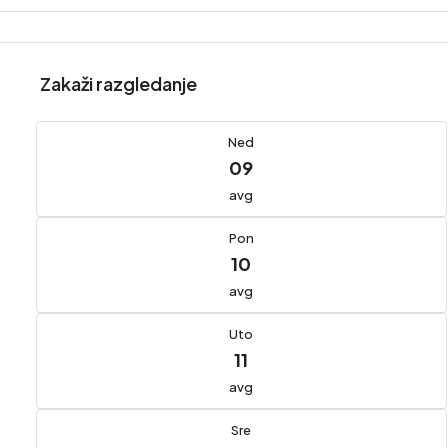
Zakaži razgledanje
Ned
09
avg
Pon
10
avg
Uto
11
avg
Sre