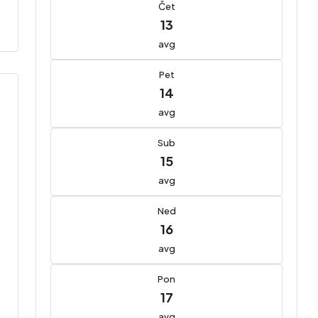
Čet
13
avg
Pet
14
avg
Sub
15
avg
Ned
16
avg
Pon
17
avg