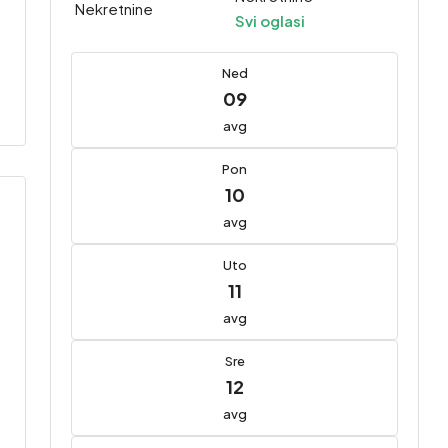
Svi oglasi
Ned
09
avg
Pon
10
avg
Uto
11
avg
Sre
12
avg