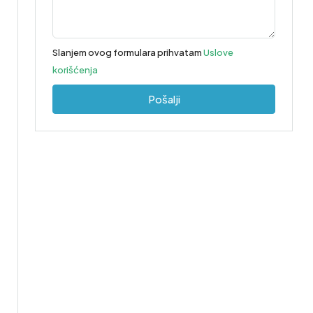
Slanjem ovog formulara prihvatam
Uslove
korišćenja
Pošalji