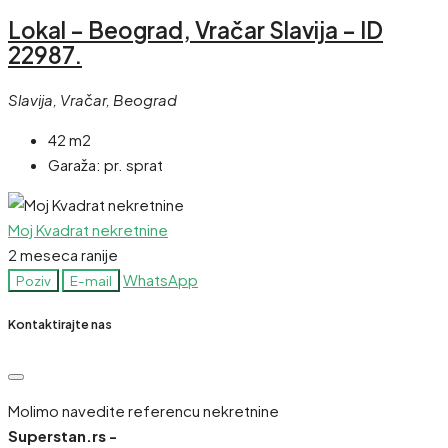
Lokal – Beograd, Vračar Slavija – ID
22987.
Slavija, Vračar, Beograd
42 m2
Garaža:
pr. sprat
Moj Kvadrat nekretnine
2 meseca ranije
WhatsApp
Poziv
E-mail
Kontaktirajte nas
Molimo navedite referencu nekretnine
Superstan.rs -