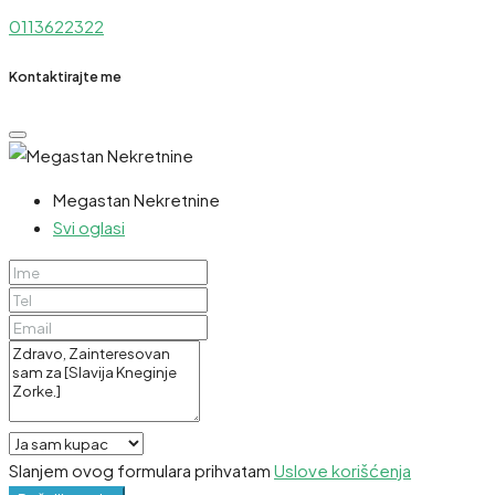
0113622322
Kontaktirajte me
Megastan Nekretnine
Svi oglasi
Slanjem ovog formulara prihvatam
Uslove korišćenja