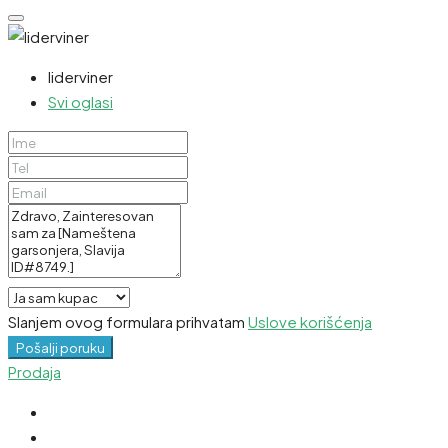
liderviner
Svi oglasi
Slanjem ovog formulara prihvatam
Uslove korišćenja
Pošalji poruku
Prodaja