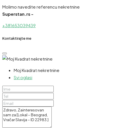
Molimo navedite referencu nekretnine
Superstan.rs -
+381653039439
Kontaktirajte me
Moj Kvadrat nekretnine
Svi oglasi