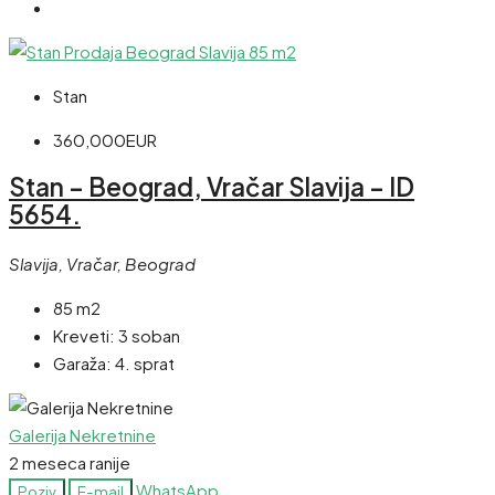
Stan
360,000EUR
Stan – Beograd, Vračar Slavija – ID
5654.
Slavija, Vračar, Beograd
85 m2
Kreveti:
3 soban
Garaža:
4. sprat
Galerija Nekretnine
2 meseca ranije
WhatsApp
Poziv
E-mail