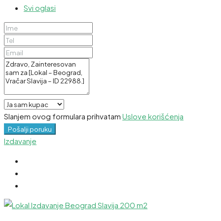
Svi oglasi
Slanjem ovog formulara prihvatam
Uslove korišćenja
Pošalji poruku
Izdavanje