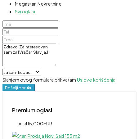
Megastan Nekretnine
Svi oglasi
Slanjem ovog formulara prihvatam
Uslove korišćenja
Pošalji poruku
Premium oglasi
415,000EUR