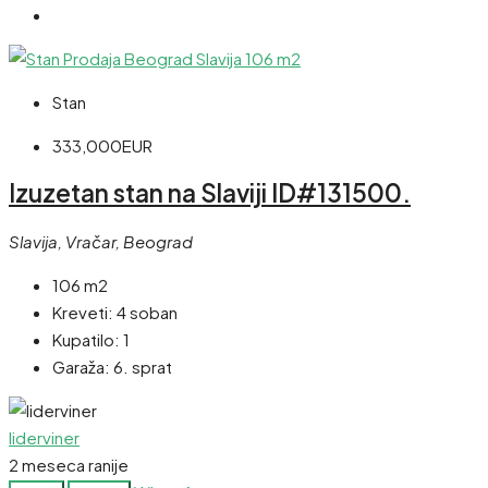
Stan
333,000EUR
Izuzetan stan na Slaviji ID#131500.
Slavija, Vračar, Beograd
106 m2
Kreveti:
4 soban
Kupatilo:
1
Garaža:
6. sprat
liderviner
2 meseca ranije