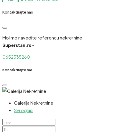
Kontaktirajte nas
Molimo navedite referencu nekretnine
Superstan.rs -
0652335260
Kontaktirajte me
Galerija Nekretnine
Svi oglasi