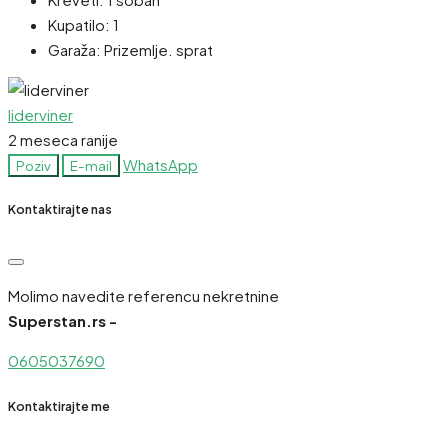
Kupatilo:
1
Garaža:
Prizemlje. sprat
liderviner
2 meseca ranije
WhatsApp
Poziv
E-mail
Kontaktirajte nas
Molimo navedite referencu nekretnine
Superstan.rs -
0605037690
Kontaktirajte me