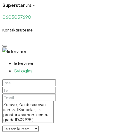
Superstan.rs -
0605037690
Kontaktirajte me
liderviner
Svi oglasi