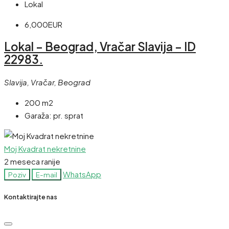
Lokal
6,000EUR
Lokal – Beograd, Vračar Slavija – ID
22983.
Slavija, Vračar, Beograd
200 m2
Garaža:
pr. sprat
Moj Kvadrat nekretnine
2 meseca ranije
WhatsApp
Poziv
E-mail
Kontaktirajte nas