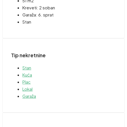
51 m2
Kreveti:
2 soban
Garaža:
6. sprat
Stan
Tip nekretnine
Stan
Kuća
Plac
Lokal
Garaža