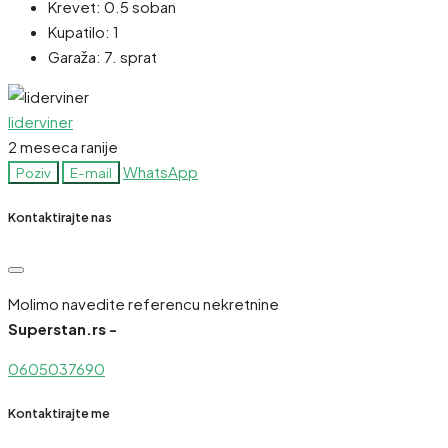
Krevet:
0.5 soban
Kupatilo:
1
Garaža:
7. sprat
liderviner
2 meseca ranije
WhatsApp
Poziv
E-mail
Kontaktirajte nas
Molimo navedite referencu nekretnine
Superstan.rs -
0605037690
Kontaktirajte me