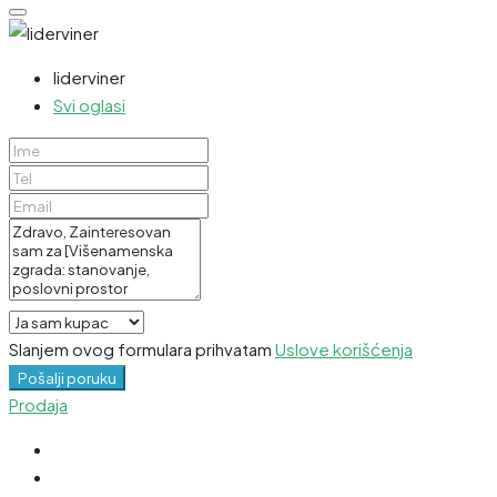
liderviner
Svi oglasi
Slanjem ovog formulara prihvatam
Uslove korišćenja
Pošalji poruku
Prodaja