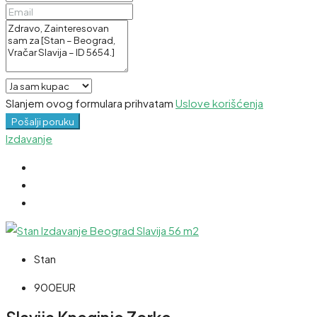
Slanjem ovog formulara prihvatam
Uslove korišćenja
Pošalji poruku
Izdavanje
Stan
900EUR