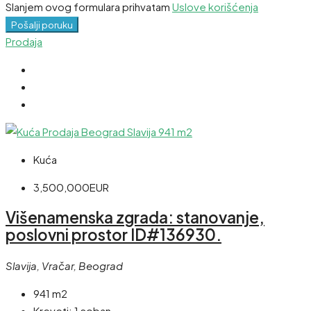
Slanjem ovog formulara prihvatam
Uslove korišćenja
Pošalji poruku
Prodaja
Kuća
3,500,000EUR
Višenamenska zgrada: stanovanje,
poslovni prostor ID#136930.
Slavija, Vračar, Beograd
941 m2
Kreveti:
1 soban