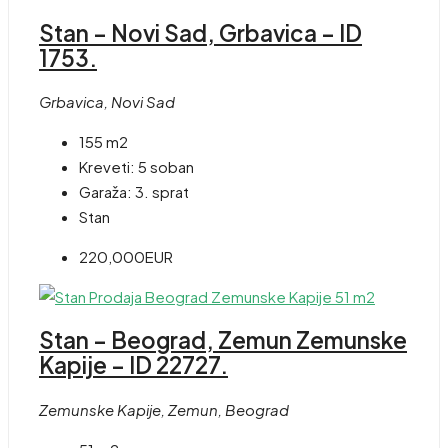
Stan – Novi Sad, Grbavica – ID
1753.
Grbavica, Novi Sad
155 m2
Kreveti:
5 soban
Garaža:
3. sprat
Stan
220,000EUR
Stan – Beograd, Zemun Zemunske
Kapije – ID 22727.
Zemunske Kapije, Zemun, Beograd