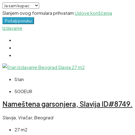
Slanjem ovog formulara prihvatam
Uslove korišćenja
Pošalji poruku
Izdavanje
Stan
500EUR
Nameštena garsonjera, Slavija ID#8749.
Slavija, Vračar, Beograd
27 m2