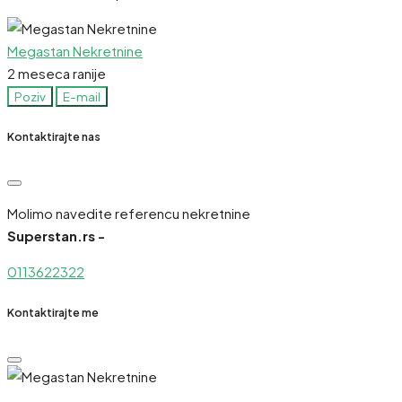
Megastan Nekretnine
2 meseca ranije
Poziv
E-mail
Kontaktirajte nas
Molimo navedite referencu nekretnine
Superstan.rs -
0113622322
Kontaktirajte me