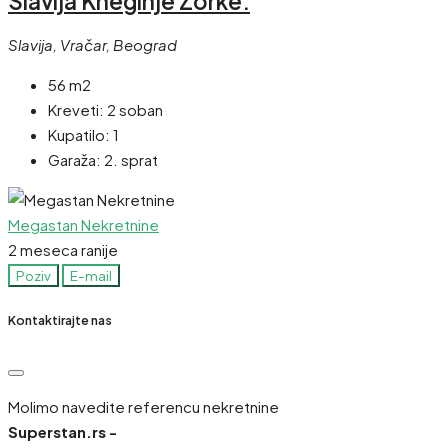
Slavija Kneginje Zorke.
Slavija, Vračar, Beograd
56 m2
Kreveti:
2 soban
Kupatilo:
1
Garaža:
2. sprat
Megastan Nekretnine
2 meseca ranije
Poziv
E-mail
Kontaktirajte nas
Molimo navedite referencu nekretnine
Superstan.rs -