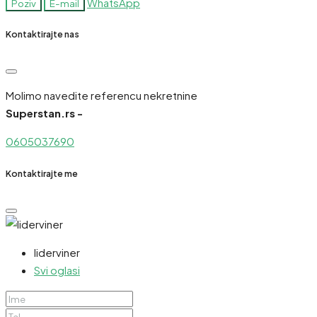
WhatsApp
Poziv
E-mail
Kontaktirajte nas
Molimo navedite referencu nekretnine
Superstan.rs -
0605037690
Kontaktirajte me
liderviner
Svi oglasi