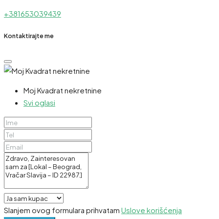
+381653039439
Kontaktirajte me
Moj Kvadrat nekretnine
Svi oglasi
Slanjem ovog formulara prihvatam
Uslove korišćenja