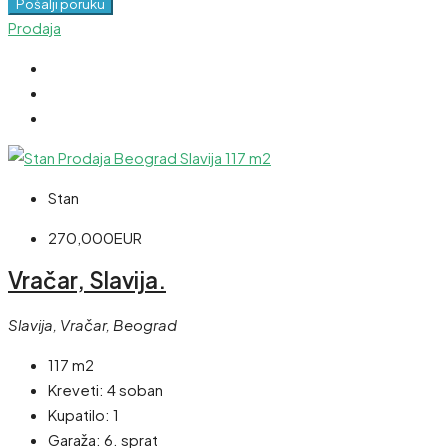
Pošalji poruku
Prodaja
Stan
270,000EUR
Vračar, Slavija.
Slavija, Vračar, Beograd
117 m2
Kreveti:
4 soban
Kupatilo:
1
Garaža:
6. sprat