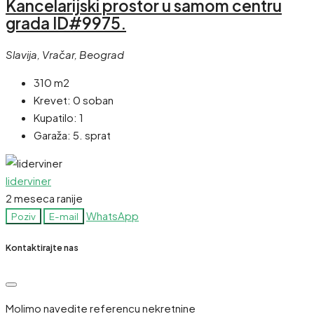
Kancelarijski prostor u samom centru
grada ID#9975.
Slavija, Vračar, Beograd
310 m2
Krevet:
0 soban
Kupatilo:
1
Garaža:
5. sprat
liderviner
2 meseca ranije
WhatsApp
Poziv
E-mail
Kontaktirajte nas
Molimo navedite referencu nekretnine