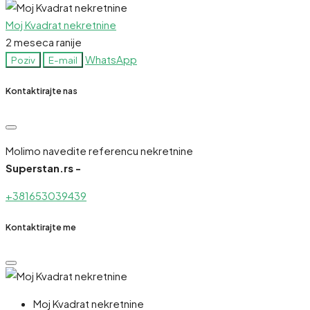
Moj Kvadrat nekretnine
2 meseca ranije
WhatsApp
Poziv
E-mail
Kontaktirajte nas
Molimo navedite referencu nekretnine
Superstan.rs -
+381653039439
Kontaktirajte me
Moj Kvadrat nekretnine